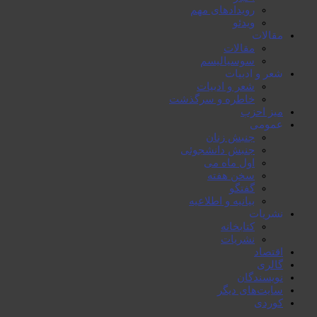
رویدادهای مهم
ویدئو
مقالات
مقالات
سوسیالیسم
شعر و ادبیات
شعر و ادبیات
خاطرە و سرگذشت
میز احزب
عمومی
جنبش زنان
جنبش دانشجوئی
اول ماە می
سخن هفتە
گفتگو
بیانیە و اطلاعیە
نشریات
کتابخانە
نشریات
اقتصاد
گالری
نویسندگان
سایت‌های دیگر
کوردی