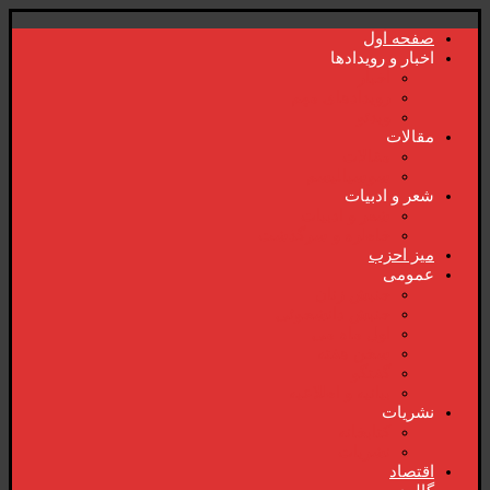
صفحە اول
اخبار و رویدادها
اخبار
رویدادهای مهم
ویدئو
مقالات
مقالات
سوسیالیسم
شعر و ادبیات
شعر و ادبیات
خاطرە و سرگذشت
میز احزب
عمومی
جنبش زنان
جنبش دانشجوئی
اول ماە می
سخن هفتە
گفتگو
بیانیە و اطلاعیە
نشریات
کتابخانە
نشریات
اقتصاد