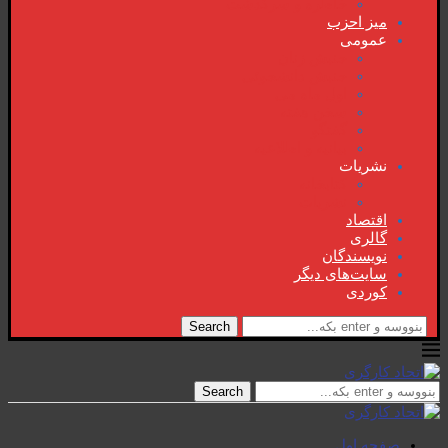
خاطرە و سرگذشت
میز احزب
عمومی
جنبش زنان
جنبش دانشجوئی
اول ماە می
سخن هفتە
گفتگو
بیانیە و اطلاعیە
نشریات
کتابخانە
نشریات
اقتصاد
گالری
نویسندگان
سایت‌های دیگر
کوردی
Search
Search
صفحە اول