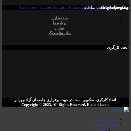
Rss
صفحە فیسبوک! ​
شبکە های اجتماعی
Envelope
رفیق فواد مصطفی سلطانی
Linkedin
Youtube
Twitter
Facebook
صفحە اول
دربارە ما
تماس
سایت‌های دیگر
اتحاد کارگری
اتحاد کارگری، سکویی است در جهت برقراری جامعەای آزاد و برابر
Copyright © 2023, All Rights Reserved. ‌Etehad-k.com
صفحە اول
اخبار و رویدادها
اخبار