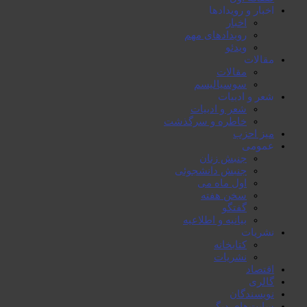
اخبار و رویدادها
اخبار
رویدادهای مهم
ویدئو
مقالات
مقالات
سوسیالیسم
شعر و ادبیات
شعر و ادبیات
خاطرە و سرگذشت
میز احزب
عمومی
جنبش زنان
جنبش دانشجوئی
اول ماە می
سخن هفتە
گفتگو
بیانیە و اطلاعیە
نشریات
کتابخانە
نشریات
اقتصاد
گالری
نویسندگان
سایت‌های دیگر