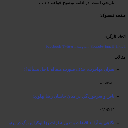
تاریخی است. در ادامه توضیح خواهم داد …
صفحە فیسبوک! ​
اتحاد کارگری
Facebook
Twitter
Instagram
Youtube
Email
Tiktok
مقالات
بحران مهاجرت‌، حذف صورت مسأله یا حل مسأله؟!
1405-05-15
ياس و سرخوردگي در ميان حاميان رضا پهلوي!
1405-05-15
نگاهی به آرا، تناقضات و تغییر نظرات رزا لوکزامبورگ در پرتو