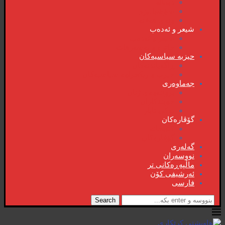
دیمانە
سۆشیالیزم
وتەی هەفتە
شیعر و ئەدەب
شیعر و ئەدەب
خاترە و بەسەرهات
حیزبە سیاسیەکان
ڕاگەیاندنەکان
حیزب و ریکخراوە سیاسیەکان
جەماوەری
بزوتنەوەی ژنان
خویند‌کاران
یەکی ئایار
گۆڤارەکان
کتێبخانە
گۆڤارەکان
گەلەری
نووسەران
ماڵپەڕەکانی تر
ئەرشیفی کۆن
فارسی
Search