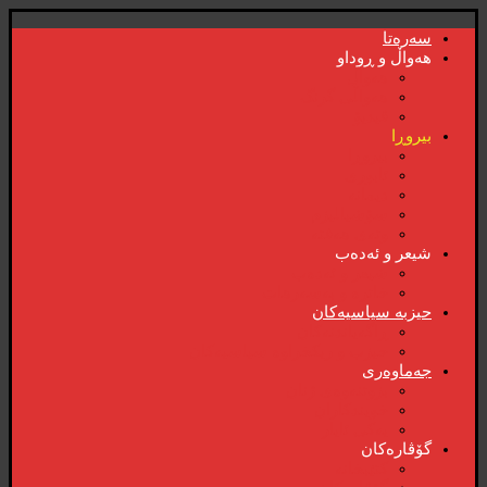
سەرەتا
هەواڵ و ڕوداو
هەواڵ
هەواڵی گرنگ
ڤیدیۆ
بیروڕا
بیروڕا
ئابوری
دیمانە
سۆشیالیزم
وتەی هەفتە
شیعر و ئەدەب
شیعر و ئەدەب
خاترە و بەسەرهات
حیزبە سیاسیەکان
ڕاگەیاندنەکان
حیزب و ریکخراوە سیاسیەکان
جەماوەری
بزوتنەوەی ژنان
خویند‌کاران
یەکی ئایار
گۆڤارەکان
کتێبخانە