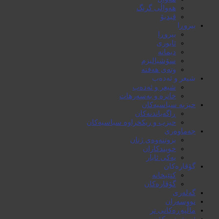
هەواڵی گرنگ
ڤیدیۆ
بیروڕا
بیروڕا
ئابوری
دیمانە
سۆشیالیزم
وتەی هەفتە
شیعر و ئەدەب
شیعر و ئەدەب
خاترە و بەسەرهات
حیزبە سیاسیەکان
ڕاگەیاندنەکان
حیزب و ریکخراوە سیاسیەکان
جەماوەری
بزوتنەوەی ژنان
خویند‌کاران
یەکی ئایار
گۆڤارەکان
کتێبخانە
گۆڤارەکان
گەلەری
نووسەران
ماڵپەڕەکانی تر