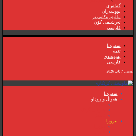
گۆڤارەکان
گەلەری
نووسەران
ماڵپەڕەکانی تر
ئەرشیفی کۆن
فارسی
سەرەتا
ئێمە
پەیوەندی
فارسی
هەینی 7 ئاب 2026
سەرەتا
هەواڵ و ڕوداو
هەواڵ
هەواڵی گرنگ
ڤیدیۆ
بیروڕا
بیروڕا
ئابوری