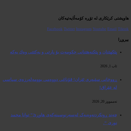
هاوپشتی کرێکاری لە تۆڕە کۆمەڵایەتیەکان
Facebook
Twitter
Instagram
Youtube
Email
Tiktok
بیروڕا
پێكهێنان و پێكنەهێنانی حكومەت بۆ پارتی و یەكێتی وەك یەكە
ئاب 1, 2026
ڕووخانی سێبەری ئێران! قۆناغی دووەمی بوومەلەرزەی سیاسی
لە عێراق!
تەممووز 20, 2026
چەند ڕونکردنەوەیەک لەسەرنوسینەکەی هاوڕێ” توانا محمد
نوری “.