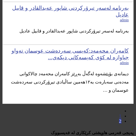
بەرنامە لەسەر تیرۆركردنی شاپور عەبدالقادر و قابیل
عادیل
admin
بەرنامە لەسەر تیرۆركردنی شاپور عەبدالقادر و قابیل عادیل
کامەران محەمەد:کەیسی سەردەشت عوسمان تەواو
جیاوازە لە کۆی کەیسەکانی دیکەی...
admin
دیمانەی بۆپێشەوە لەگەڵ بەڕێز کامەران محەمەد چالاکوانی
مەدەنی سەبارەت بە١٢هەمین ساڵیادی تیرۆرکردنی سەردەشت
عوسمان و …
1
2
پەیجی فەرمی هاوپشتی کرێکاری لە فەیسبووک