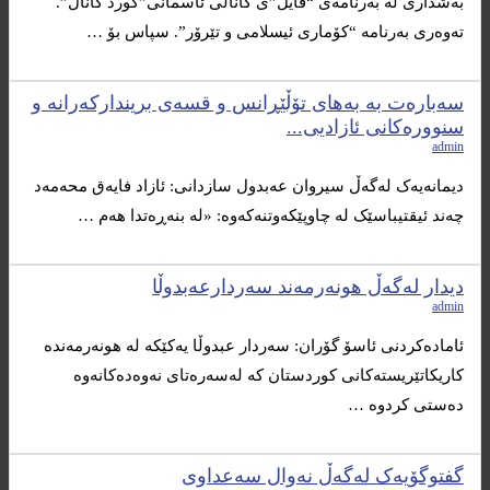
به‌شداری له به‌رنامەی “فایل”‌ی کاناڵی ئاسمانی”کورد کانال”.
تەوەری بەرنامە “کۆماری ئیسلامی و تێرۆر”. سپاس بۆ …
سەبارەت بە بەهای تۆڵێڕانس و قسەی بریندارکەرانە و
سنوورەکانی ئازادیی...
admin
دیمانەیەک لەگەڵ سیروان عەبدول سازدانی: ئازاد فایه‌ق محه‌مه‌د
چه‌ند ئیقتیباسێک له‌ چاوپێکه‌وتنه‌که‌وه‌: «لە بنەڕەتدا هەم …
دیدار لەگەڵ هونەرمەند سەردارعەبدوڵا
admin
ئاماده‌کردنی ئاسۆ گۆران: سه‌ردار عبدوڵا یه‌کێکه‌ له‌ هونه‌رمه‌نده‌
کاریکاتێریسته‌کانی کوردستان که‌ له‌سه‌ره‌تای نه‌وه‌ده‌کانه‌وه‌
ده‌ستی کردوه‌ …
گفتوگۆیەک لەگەڵ نەوال سەعداوی‌