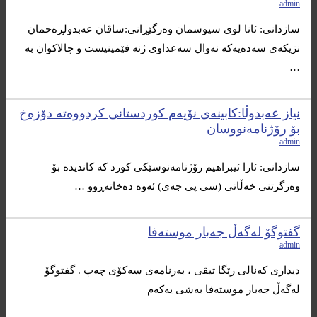
admin
سازدانی: ئانا لوی سیوسمان وەرگێڕانی:ساڤان عەبدولڕەحمان
نزیکەی سەدەیەکە نەوال سەعداوی ژنە فێمینیست و چالاکوان بە
…
نیاز عەبدوڵا:كابینەی نۆیەم كوردستانی كردووەتە دۆزەخ
بۆ رۆژنامەنووسان
admin
سازدانی: ئارا ئیبراهیم رۆژنامەنوسێكی كورد كە كاندیدە بۆ
وەرگرتنی خەڵاتی (سی پی جەی) ئەوە دەخاتەڕوو …
گفتوگۆ لەگەڵ جەبار موستەفا
admin
دیداری كه‌نالی رێگا تیڤی ، بەرنامەی سەکۆی چەپ . گفتوگۆ
لەگەڵ جەبار موستەفا بەشی یەکەم