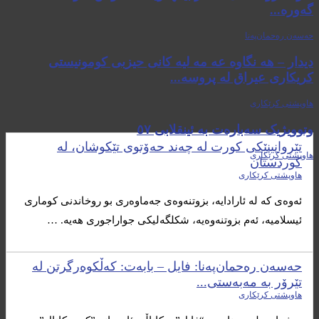
گەورە...
حەسەن رەحمان‌پەنا
دیدار – هه نگاوه عه مه لیه کانی حیزبی کومونیستی
کریکاری عیراق له پروسه...
هاوپشتی کرێکاری
وتوویژیک سەبارەت بە ئینقلابی ٥٧
تێروانینێکی کورت لە چەند حەۆتوی تێکوشان، لە
هاوپشتی کرێکاری
کوردستان
هاوپشتی کرێکاری
ئەوەی کە لە ئارادایە، بزوتنەوەی جەماوەری بو روخاندنی کوماری
ئیسلامیە، ئەم بزوتنەوەیە، شکلگەلیکی جواراجوری هەیە. …
حەسەن رەحمان‌پەنا: فایل – بابەت: کەڵکوەرگرتن لە
تێرۆر بە مەبەستی...
هاوپشتی کرێکاری