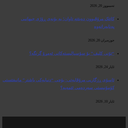
تەممووز 20, 2026
کاتێک مرۆڤبوون دەبێتە تاوان؛ بە بۆنەی ڕۆژی جیهانیی
پەنابەرانەوە
حوزه‌یران 20, 2026
“تۆنی کلیف” بۆ سۆسیالیستەکانی ئەمڕۆ گرنگە؟
ئایار 24, 2026
ئاسۆی ڕزگاریی مرۆڤایەتی: بۆچی “دنیایەکی باشتر” مانیفێستی
کۆمۆنیستی سەردەمی ئێمەیە؟
ئایار 10, 2026