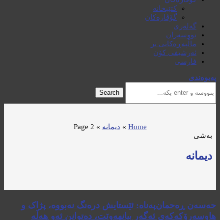
کتێبخانە
گۆڤارەکان
گەلەری
نووسەران
ماڵپەڕەکانی تر
ئەرشیفی کۆن
فارسی
پەیوەندی
Search
Home
»
دیمانە
»
Page 2
بەشی
دیمانە
حەسەن ڕەحمان‌پەناە: ئێستایش درەنگ نەبووە، پژاک و
هاوسەرۆکەکەی ئەگەر بیانهەوێت، دەتوانن ئەو هەڵە