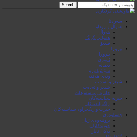
Search
سەرەتا
هەواڵ و ڕوداو
هەواڵ
هەواڵی گرنگ
ڤیدیۆ
بیروڕا
بیروڕا
ئابوری
دیمانە
سۆشیالیزم
وتەی هەفتە
شیعر و ئەدەب
شیعر و ئەدەب
خاترە و بەسەرهات
حیزبە سیاسیەکان
ڕاگەیاندنەکان
حیزب و ریکخراوە سیاسیەکان
جەماوەری
بزوتنەوەی ژنان
خویند‌کاران
یەکی ئایار
گۆڤارەکان