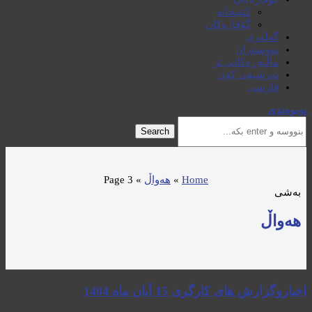
کتێبخانە
گۆڤارەکان
گەلەری
نووسەران
ماڵپەڕەکانی تر
ئەرشیفی کۆن
فارسی
پەیوەندی
Search
Home
»
هەواڵ
»
Page 3
بەشی
هەواڵ
اخباروگزارش های کارگری 15 آبان ماه 1404