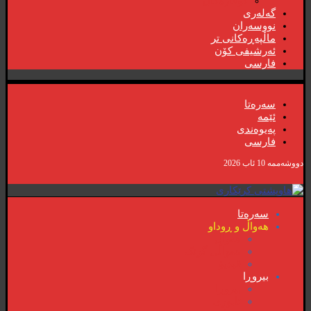
گۆڤارەکان
گەلەری
نووسەران
ماڵپەڕەکانی تر
ئەرشیفی کۆن
فارسی
سەرەتا
ئێمە
پەیوەندی
فارسی
دووشەممە 10 ئاب 2026
سەرەتا
هەواڵ و ڕوداو
هەواڵ
هەواڵی گرنگ
ڤیدیۆ
بیروڕا
بیروڕا
ئابوری