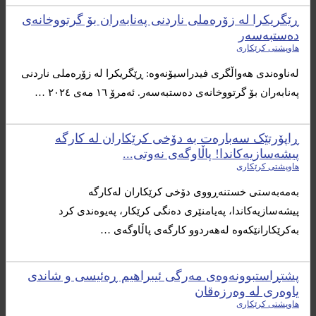
ڕێگریکرا لە زۆرەملی ناردنی پەنابەران بۆ گرتووخانەی
دەستبەسەر
هاوپشتی کرێکاری
لەناوەندی هەواڵگری فیدراسیۆنەوە: ڕێگریکرا لە زۆرەملی ناردنی
پەنابەران بۆ گرتووخانەی دەستبەسەر. ئەمرۆ ١٦ مەی ٢٠٢٤ …
ڕاپۆرتێک سەبارەت بە دۆخی کرێکاران لە کارگە
پیشەسازیەکاندا! پاڵاوگەی نەوتی...
هاوپشتی کرێکاری
بەمەبەستی خستنەڕووی دۆخی کرێکاران لەکارگە
پیشەسازیەکاندا، پەیامنێری دەنگی کرێکار، پەیوەندی کرد
بەکرێکارانێکەوە لەهەردوو کارگەی پاڵاوگەی …
پشتڕاستبوونه‌وه‌ی مه‌رگی ئیبراهیم ڕه‌ئیسی و شاندی
یاوه‌ری له‌ وه‌رزه‌قان
هاوپشتی کرێکاری