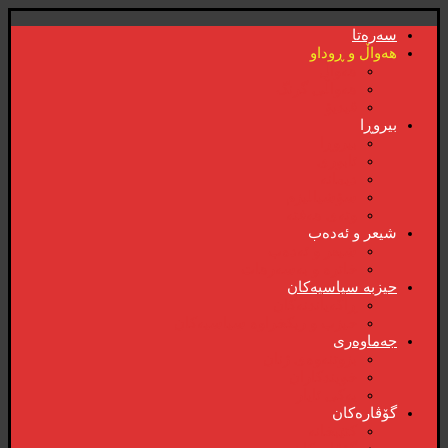
سەرەتا
هەواڵ و ڕوداو
هەواڵ
هەواڵی گرنگ
ڤیدیۆ
بیروڕا
بیروڕا
ئابوری
دیمانە
سۆشیالیزم
وتەی هەفتە
شیعر و ئەدەب
شیعر و ئەدەب
خاترە و بەسەرهات
حیزبە سیاسیەکان
ڕاگەیاندنەکان
حیزب و ریکخراوە سیاسیەکان
جەماوەری
بزوتنەوەی ژنان
خویند‌کاران
یەکی ئایار
گۆڤارەکان
کتێبخانە