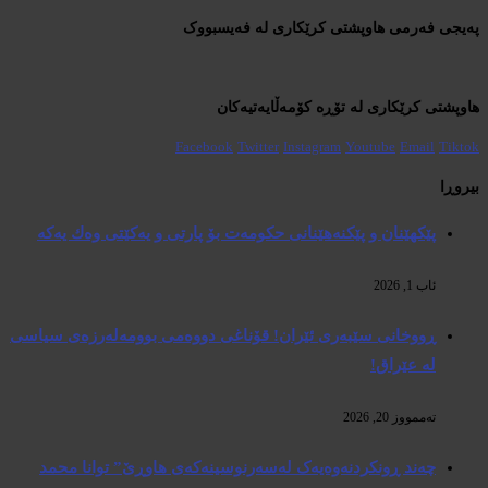
پەیجی فەرمی هاوپشتی کرێکاری لە فەیسبووک
هاوپشتی کرێکاری لە تۆڕە کۆمەڵایەتیەکان
Facebook
Twitter
Instagram
Youtube
Email
Tiktok
بیروڕا
پێكهێنان و پێكنەهێنانی حكومەت بۆ پارتی و یەكێتی وەك یەكە
ئاب 1, 2026
ڕووخانی سێبەری ئێران! قۆناغی دووەمی بوومەلەرزەی سیاسی
لە عێراق!
تەممووز 20, 2026
چەند ڕونکردنەوەیەک لەسەرنوسینەکەی هاوڕێ” توانا محمد