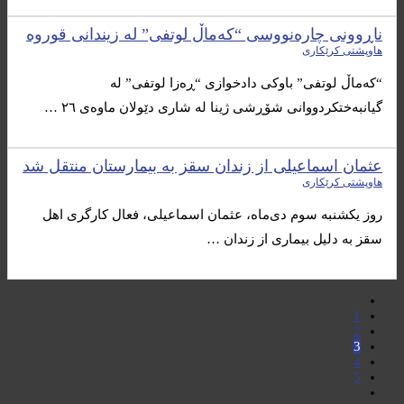
ناڕوونی چاره‌نووسی “كه‌ماڵ لوتفی” له‌ زیندانی قوروه‌
هاوپشتی کرێکاری
“كه‌ماڵ لوتفی” باوكی دادخوازی “ڕه‌زا لوتفی” له‌
گیانبه‌ختكردووانی شۆڕشی ژینا له‌ شاری دێولان ماوه‌ی ٢٦ …
عثمان اسماعیلی از زندان سقز به بیمارستان منتقل شد
هاوپشتی کرێکاری
روز یکشنبه سوم دی‌ماه، عثمان اسماعیلی، فعال کارگری اهل
سقز به دلیل بیماری از زندان …
1
2
3
4
5