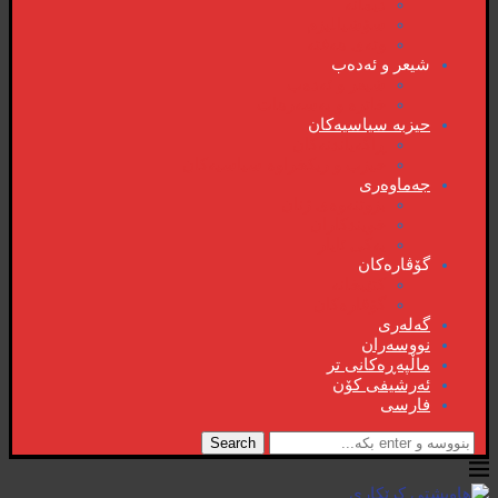
دیمانە
سۆشیالیزم
وتەی هەفتە
شیعر و ئەدەب
شیعر و ئەدەب
خاترە و بەسەرهات
حیزبە سیاسیەکان
ڕاگەیاندنەکان
حیزب و ریکخراوە سیاسیەکان
جەماوەری
بزوتنەوەی ژنان
خویند‌کاران
یەکی ئایار
گۆڤارەکان
کتێبخانە
گۆڤارەکان
گەلەری
نووسەران
ماڵپەڕەکانی تر
ئەرشیفی کۆن
فارسی
Search