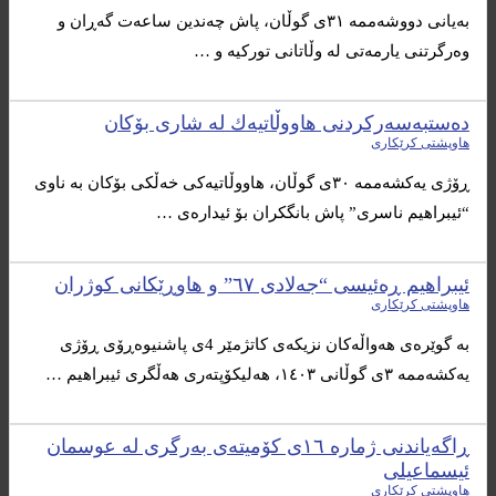
به‌یانی دووشه‌ممه‌ ٣١ی گوڵان، پاش چه‌ندین ساعه‌ت گه‌ڕان و
وه‌رگرتنی یارمه‌تی له‌ وڵاتانی توركیه‌ و …
ده‌ستبه‌سه‌ركردنی هاووڵاتیه‌ك له‌ شاری بۆكان
هاوپشتی کرێکاری
ڕۆژی یه‌كشه‌ممه‌ ٣٠ی گوڵان، هاووڵاتیه‌كی خه‌ڵكی بۆكان به‌ ناوی
“ئیبراهیم ناسری” پاش بانگكران بۆ ئیداره‌ی …
ئیبراهیم ڕەئیسی “جەلادی ٦٧” و هاوڕێکانی کوژران
هاوپشتی کرێکاری
بە گوێرەی هەواڵەکان نزیکەی کاتژمێر 4ی پاشنیوەڕۆی ڕۆژی
یەکشەممە ٣ی گوڵانی ١٤٠٣، هەلیکۆپتەری هەڵگری ئیبراهیم …
ڕاگه‌یاندنی ژماره‌ ١٦ی كۆمیته‌ی به‌رگری له‌ عوسمان
ئیسماعیلی
هاوپشتی کرێکاری