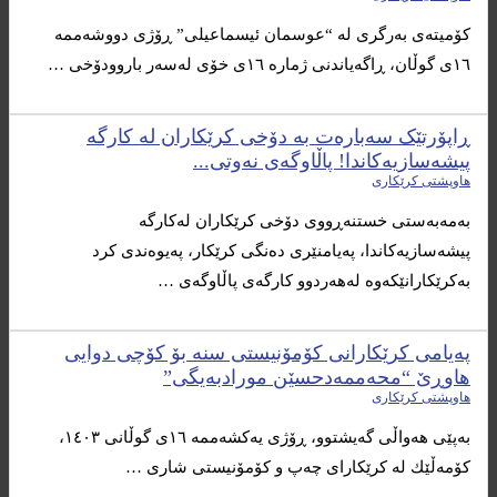
كۆمیته‌ی به‌رگری له‌ “عوسمان ئیسماعیلی” ڕۆژی دووشه‌ممه‌
١٦ی گوڵان، ڕاگه‌یاندنی ژماره‌ ١٦ی خۆی له‌سه‌ر باروودۆخی …
ڕاپۆرتێک سەبارەت بە دۆخی کرێکاران لە کارگە
پیشەسازیەکاندا! پاڵاوگەی نەوتی...
هاوپشتی کرێکاری
بەمەبەستی خستنەڕووی دۆخی کرێکاران لەکارگە
پیشەسازیەکاندا، پەیامنێری دەنگی کرێکار، پەیوەندی کرد
بەکرێکارانێکەوە لەهەردوو کارگەی پاڵاوگەی …
په‌یامی كرێكارانی كۆمۆنیستی سنه‌ بۆ كۆچی دوایی
هاوڕێ “محه‌ممه‌دحسێن مورادبه‌یگی”
هاوپشتی کرێکاری
به‌پێی هه‌واڵی گه‌یشتوو، ڕۆژی یه‌كشه‌ممه‌ ١٦ی گوڵانی ١٤٠٣،
كۆمه‌ڵێك له ‌كرێكارای چه‌پ و كۆمۆنیستی شاری …