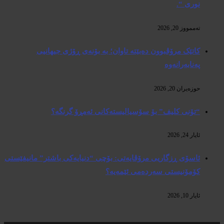
نوری “.
تەممووز 20, 2026
کاتێک مرۆڤبوون دەبێتە تاوان؛ بە بۆنەی ڕۆژی جیهانیی
پەنابەرانەوە
حوزه‌یران 20, 2026
“تۆنی کلیف” بۆ سۆسیالیستەکانی ئەمڕۆ گرنگە؟
ئایار 24, 2026
ئاسۆی ڕزگاریی مرۆڤایەتی: بۆچی “دنیایەکی باشتر” مانیفێستی
کۆمۆنیستی سەردەمی ئێمەیە؟
ئایار 10, 2026