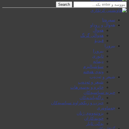
Search
سەرەتا
هەواڵ و ڕوداو
هەواڵ
هەواڵی گرنگ
ڤیدیۆ
بیروڕا
بیروڕا
ئابوری
دیمانە
سۆشیالیزم
وتەی هەفتە
شیعر و ئەدەب
شیعر و ئەدەب
خاترە و بەسەرهات
حیزبە سیاسیەکان
ڕاگەیاندنەکان
حیزب و ریکخراوە سیاسیەکان
جەماوەری
بزوتنەوەی ژنان
خویند‌کاران
یەکی ئایار
گۆڤارەکان