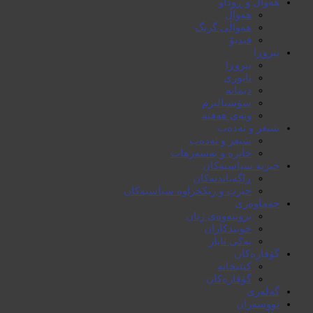
هەواڵ و ڕوداو
هەواڵ
هەواڵی گرنگ
ڤیدیۆ
بیروڕا
بیروڕا
ئابوری
دیمانە
سۆشیالیزم
وتەی هەفتە
شیعر و ئەدەب
شیعر و ئەدەب
خاترە و بەسەرهات
حیزبە سیاسیەکان
ڕاگەیاندنەکان
حیزب و ریکخراوە سیاسیەکان
جەماوەری
بزوتنەوەی ژنان
خویند‌کاران
یەکی ئایار
گۆڤارەکان
کتێبخانە
گۆڤارەکان
گەلەری
نووسەران