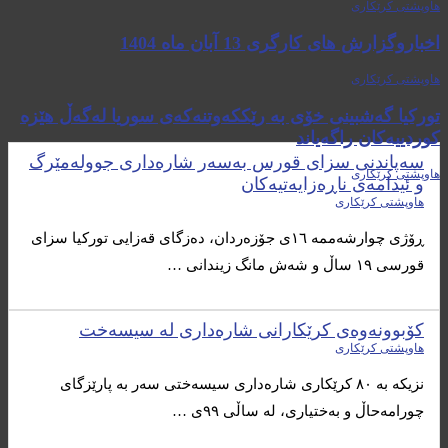
هاوپشتی کرێکاری
اخباروگزارش های کارگری 13 آبان ماه 1404
هاوپشتی کرێکاری
تورکیا گەشبینی خۆی بە رێککەوتنەکەی سوریا لەگەڵ هێزە
کوردییەکان راگەیاند
سه‌پاندنی سزای قورس به‌سه‌ر شاره‌داری جووله‌مێرگ
هاوپشتی کرێکاری
و ئیدامه‌ی ناڕه‌زایه‌تیه‌كان
هاوپشتی کرێکاری
ڕۆژی چوارشه‌ممه‌ ١٦ی جۆزه‌ردان، ده‌زگای قه‌زایی توركیا سزای
قورسی ١٩ ساڵ و شه‌ش مانگ زیندانی …
كۆبوونه‌وه‌ی كرێكارانی شاره‌داری له‌ سیسه‌خت
هاوپشتی کرێکاری
نزیكه‌ به ٨٠ كرێكاری شاره‌داری سیسه‌ختی سه‌ر به‌ پارێزگای
چورامه‌حاڵ و به‌ختیاری، له‌ ساڵی ٩٩ی …