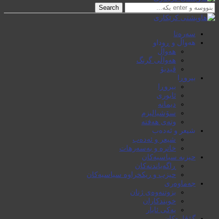
Search
سەرەتا
هەواڵ و ڕوداو
هەواڵ
هەواڵی گرنگ
ڤیدیۆ
بیروڕا
بیروڕا
ئابوری
دیمانە
سۆشیالیزم
وتەی هەفتە
شیعر و ئەدەب
شیعر و ئەدەب
خاترە و بەسەرهات
حیزبە سیاسیەکان
ڕاگەیاندنەکان
حیزب و ریکخراوە سیاسیەکان
جەماوەری
بزوتنەوەی ژنان
خویند‌کاران
یەکی ئایار
گۆڤارەکان