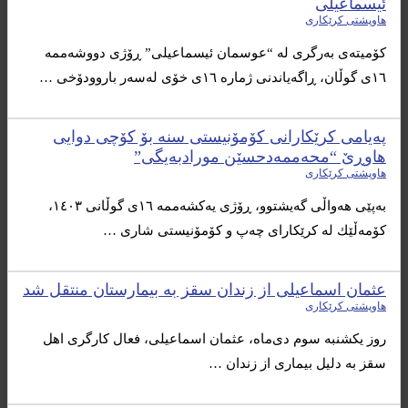
ئیسماعیلی
هاوپشتی کرێکاری
كۆمیته‌ی به‌رگری له‌ “عوسمان ئیسماعیلی” ڕۆژی دووشه‌ممه‌
١٦ی گوڵان، ڕاگه‌یاندنی ژماره‌ ١٦ی خۆی له‌سه‌ر باروودۆخی …
په‌یامی كرێكارانی كۆمۆنیستی سنه‌ بۆ كۆچی دوایی
هاوڕێ “محه‌ممه‌دحسێن مورادبه‌یگی”
هاوپشتی کرێکاری
به‌پێی هه‌واڵی گه‌یشتوو، ڕۆژی یه‌كشه‌ممه‌ ١٦ی گوڵانی ١٤٠٣،
كۆمه‌ڵێك له ‌كرێكارای چه‌پ و كۆمۆنیستی شاری …
عثمان اسماعیلی از زندان سقز به بیمارستان منتقل شد
هاوپشتی کرێکاری
روز یکشنبه سوم دی‌ماه، عثمان اسماعیلی، فعال کارگری اهل
سقز به دلیل بیماری از زندان …