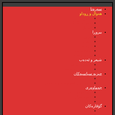
سەرەتا
هەواڵ و ڕوداو
هەواڵ
هەواڵی گرنگ
ڤیدیۆ
بیروڕا
بیروڕا
ئابوری
دیمانە
سۆشیالیزم
وتەی هەفتە
شیعر و ئەدەب
شیعر و ئەدەب
خاترە و بەسەرهات
حیزبە سیاسیەکان
ڕاگەیاندنەکان
حیزب و ریکخراوە سیاسیەکان
جەماوەری
بزوتنەوەی ژنان
خویند‌کاران
یەکی ئایار
گۆڤارەکان
کتێبخانە