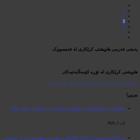
1
2
3
4
5
پەیجی فەرمی هاوپشتی کرێکاری لە فەیسبووک
هاوپشتی کرێکاری لە تۆڕە کۆمەڵایەتیەکان
Facebook
Twitter
Instagram
Youtube
Email
Tiktok
بیروڕا
پێكهێنان و پێكنەهێنانی حكومەت بۆ پارتی و یەكێتی وەك یەكە
ئاب 1, 2026
ڕووخانی سێبەری ئێران! قۆناغی دووەمی بوومەلەرزەی سیاسی