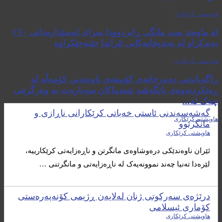
هاوپشتی کرێکاری
لە ماوەی سێ مانگى ڕابردوودا سزای لەسێدارەدانی ١٦٠
بەندکراو لە بەندیخانەکانی ئێراندا جێبەجێکراوە
هاوپشتی کرێکاری
ڕاگەیاندنی دەبیرخانەی کۆمیتەی ناوەندیی کۆمەڵە لە
ڕەتکردنەوەی بانگەشە بێبنەماکان سەبارەت بە وەرگرتنی
چەک لە...
گەشەسەندنی ئاستی خەباتی کرێکارانی ناڕازی و
هاوپشتی کرێکاری
مانگرتوو
هاوپشتی کرێکاری
ئێران ناوەندێکی درەوشاوەی مانگرتن و ناڕەزایەتی کرێکارییە،
لێرەدا تەنیا چەند نموونەیەک لە ناڕەزایەتی و مانگرتنی …
درێژه‌ی سه‌ركوتی ژنان له‌لایه‌ن ڕژیمی كۆنه‌په‌ره‌ستی
كۆماری ئیسلامی
هاوپشتی کرێکاری