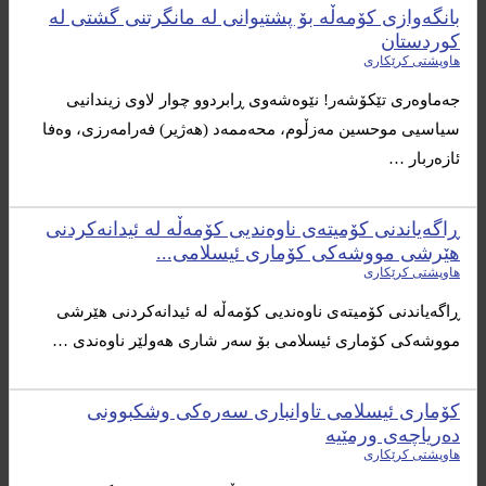
بانگه‌وازی کۆمەڵە بۆ پشتیوانی له مانگرتنی گشتی له‌
كوردستان
هاوپشتی کرێکاری
جەماوەری تێکۆشەر! نێوەشەوی ڕابردوو چوار لاوی زیندانیی
سیاسیی موحسین مەزڵوم، محەممەد (هەژیر) فەرامەرزی، وەفا
ئازەربار …
ڕاگەیاندنی کۆمیتەی ناوەندیی کۆمەڵە لە ئیدانەکردنی
هێرشی مووشەکی کۆماری ئیسلامی...
هاوپشتی کرێکاری
ڕاگەیاندنی کۆمیتەی ناوەندیی کۆمەڵە لە ئیدانەکردنی هێرشی
مووشەکی کۆماری ئیسلامی بۆ سەر شاری هەولێر ناوەندی …
کۆماری ئیسلامی تاوانباری سەرەکی وشکبوونی
دەریاچەی ورمێیە
هاوپشتی کرێکاری