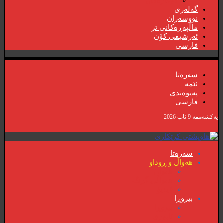
گۆڤارەکان
گەلەری
نووسەران
ماڵپەڕەکانی تر
ئەرشیفی کۆن
فارسی
سەرەتا
ئێمە
پەیوەندی
فارسی
یەکشەممە 9 ئاب 2026
سەرەتا
هەواڵ و ڕوداو
هەواڵ
هەواڵی گرنگ
ڤیدیۆ
بیروڕا
بیروڕا
ئابوری