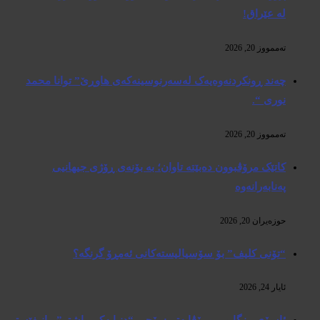
لە عێراق!
تەممووز 20, 2026
چەند ڕونکردنەوەیەک لەسەرنوسینەکەی هاوڕێ” توانا محمد
نوری “.
تەممووز 20, 2026
کاتێک مرۆڤبوون دەبێتە تاوان؛ بە بۆنەی ڕۆژی جیهانیی
پەنابەرانەوە
حوزه‌یران 20, 2026
“تۆنی کلیف” بۆ سۆسیالیستەکانی ئەمڕۆ گرنگە؟
ئایار 24, 2026