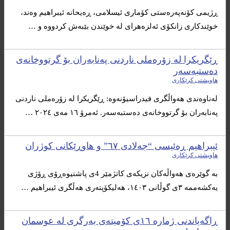
ڕژیمی كۆنه‌په‌ره‌ستی كۆماری ئیسلامی، ڕه‌یحانه ئیبراهیم وه‌ند،
خوێندكاری زانكۆی ئه‌لزه‌هرای له‌ خوێندن بێبه‌ش كردووه‌ و …
ڕێگریکرا لە زۆرەملی ناردنی پەنابەران بۆ گرتووخانەی
دەستبەسەر
هاوپشتی کرێکاری
لەناوەندی هەواڵگری فیدراسیۆنەوە: ڕێگریکرا لە زۆرەملی ناردنی
پەنابەران بۆ گرتووخانەی دەستبەسەر. ئەمرۆ ١٦ مەی ٢٠٢٤ …
ئیبراهیم ڕەئیسی “جەلادی ٦٧” و هاوڕێکانی کوژران
هاوپشتی کرێکاری
بە گوێرەی هەواڵەکان نزیکەی کاتژمێر 4ی پاشنیوەڕۆی ڕۆژی
یەکشەممە ٣ی گوڵانی ١٤٠٣، هەلیکۆپتەری هەڵگری ئیبراهیم …
ڕاگه‌یاندنی ژماره‌ ١٦ی كۆمیته‌ی به‌رگری له‌ عوسمان