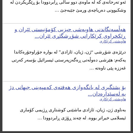
ئەو تەرحانەی کە لە ماوەی دوو ساڵی ڕابردوودا بۆ ڕێگریکردن لە
وشکبوونی دەریاچەی ورمێ جێبەجێ …
هەڵسەنگاندنی هاوبەشی حیزبی کۆمۆنیستی ئێران و
ڕێکخراوی کرێکارانی شۆڕشگێڕی ئێران...
هاوپشتی کرێکاری
درێژەی شۆڕشی “ژن، ژیان، ئازادی” لە بوارە جۆراوجۆرەکاندا
یەکەم: هێرشی دەوڵەتی ڕەگەزپەرستی ئیسرائیل بۆسەر کەرتی
غەززە پێی ناوەتە …
بۆ پشتگیری لە بانگەوازی هەفتەی کەمپەینی جیهانی دژ
بە لەسێدارەدان...
هاوپشتی کرێکاری
بەناوی ژن، ژیان، ئازادی ماشێنی کوشتاری ڕژیمی کۆماری
ئیسلامی خیراتر بووە. لە چەند ڕۆژی ڕابردوودا …