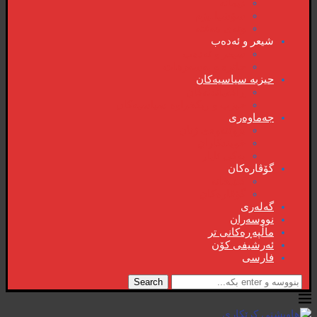
دیمانە
سۆشیالیزم
وتەی هەفتە
شیعر و ئەدەب
شیعر و ئەدەب
خاترە و بەسەرهات
حیزبە سیاسیەکان
ڕاگەیاندنەکان
حیزب و ریکخراوە سیاسیەکان
جەماوەری
بزوتنەوەی ژنان
خویند‌کاران
یەکی ئایار
گۆڤارەکان
کتێبخانە
گۆڤارەکان
گەلەری
نووسەران
ماڵپەڕەکانی تر
ئەرشیفی کۆن
فارسی
Search