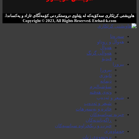
هاوپشتی کرێکاری سەکۆیەکە لە پێناوی دروستکردنی کۆمەڵگای ئازاد و یەکساندا.
Copyright © 2023, All Rights Reserved. ‌Etehad-k.com
سەرەتا
هەواڵ و ڕوداو
هەواڵ
هەواڵی گرنگ
ڤیدیۆ
بیروڕا
بیروڕا
ئابوری
دیمانە
سۆشیالیزم
وتەی هەفتە
شیعر و ئەدەب
شیعر و ئەدەب
خاترە و بەسەرهات
حیزبە سیاسیەکان
ڕاگەیاندنەکان
حیزب و ریکخراوە سیاسیەکان
جەماوەری
بزوتنەوەی ژنان