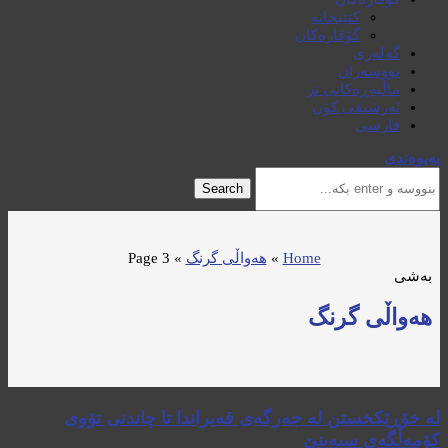
کتێبخانە
گۆڤارەکان
گەلەری
نووسەران
ماڵپەڕەکانی تر
ئەرشیفی کۆن
فارسی
پەیوەندی
Search
Home
»
هەواڵی گرنگ
»
Page 3
بەشی
هەواڵی گرنگ
لە خۆڕێکخستن لە جەرگەی قەیراندا تا چاندنی تۆوی
کۆمەڵگەی سبەینێ