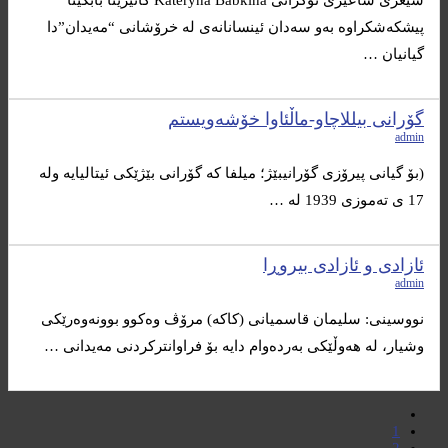
شیعری شاعیری ئۆکرانی Kateryna Babkina کاتێرینا بابکینا
پیشکەشکراوە بەو سەدان ئینسانانەی لە خرۆشانی “مەیدان”دا
گیانیان …
گۆرانی بیللاچاو-ماڵئاوا خۆشەویستم
admin
(بۆ گیانی پیرۆزی گۆرانیبێژ؛ میلفا کە گۆرانی بێژێکی ئیتالیایە ولە
17 ی تەموزی 1939 لە …
ئازادی و ئازادی بیروڕا
admin
نووسینی: سلیمان قاسمیانی (کاکە) مرۆڤ وەکوو بوونەوەرێکی
وشیار، لە هەوڵێکی بەردەوام دایە بۆ فراوانترکردنی مەیدانی …
1