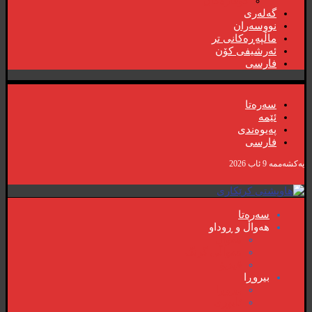
گۆڤارەکان
گەلەری
نووسەران
ماڵپەڕەکانی تر
ئەرشیفی کۆن
فارسی
سەرەتا
ئێمە
پەیوەندی
فارسی
یەکشەممە 9 ئاب 2026
سەرەتا
هەواڵ و ڕوداو
هەواڵ
هەواڵی گرنگ
ڤیدیۆ
بیروڕا
بیروڕا
ئابوری