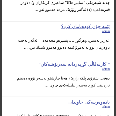
چەند شیعرێکی “سابیر هاکا” شاعیری کرێکاران و/ دلاوەر
قەرەداغی: (۱) ئەگەر ڕۆژێک مردم هەموو ئەو …
ئێمە چۆن كودەتامان كرد؟
admin
عەزیز نەسین: وەرگێڕانی: پێشڕەو محەمەد: ئەگەر بەخت
یاوەرمان بووایە ئەمڕۆ ئێمە دەبوو هەموو شتێك بین. …
” کارنەڤاڵی گڕبەردانە سەرپۆشەکان”
admin
دەقی: شێرۆی پلکە زارێ ( هەتا چارشێو بەسەر تۆوە دەبینم
نازەنینی کورد بەسەر بیلبیلەکەی چاوی …
یادەوەرییەکی جاویدان
admin