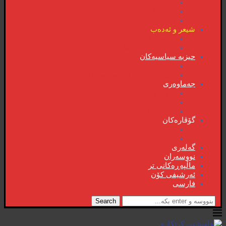
دیمانە
سۆشیالیزم
وتەی هەفتە
شیعر و ئەدەب
شیعر و ئەدەب
خاترە و بەسەرهات
حیزبە سیاسیەکان
ڕاگەیاندنەکان
حیزب و ریکخراوە سیاسیەکان
جەماوەری
بزوتنەوەی ژنان
خویند‌کاران
یەکی ئایار
گۆڤارەکان
کتێبخانە
گۆڤارەکان
گەلەری
نووسەران
ماڵپەڕەکانی تر
ئەرشیفی کۆن
فارسی
Search