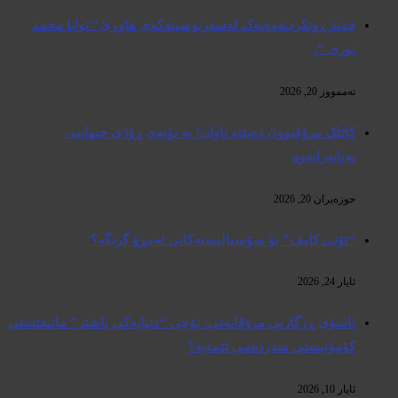
چەند ڕونکردنەوەیەک لەسەرنوسینەکەی هاوڕێ” توانا محمد
نوری “.
تەممووز 20, 2026
کاتێک مرۆڤبوون دەبێتە تاوان؛ بە بۆنەی ڕۆژی جیهانیی
پەنابەرانەوە
حوزه‌یران 20, 2026
“تۆنی کلیف” بۆ سۆسیالیستەکانی ئەمڕۆ گرنگە؟
ئایار 24, 2026
ئاسۆی ڕزگاریی مرۆڤایەتی: بۆچی “دنیایەکی باشتر” مانیفێستی
کۆمۆنیستی سەردەمی ئێمەیە؟
ئایار 10, 2026