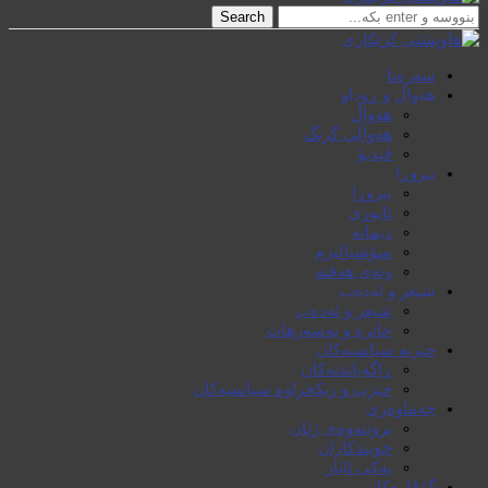
Search
سەرەتا
هەواڵ و ڕوداو
هەواڵ
هەواڵی گرنگ
ڤیدیۆ
بیروڕا
بیروڕا
ئابوری
دیمانە
سۆشیالیزم
وتەی هەفتە
شیعر و ئەدەب
شیعر و ئەدەب
خاترە و بەسەرهات
حیزبە سیاسیەکان
ڕاگەیاندنەکان
حیزب و ریکخراوە سیاسیەکان
جەماوەری
بزوتنەوەی ژنان
خویند‌کاران
یەکی ئایار
گۆڤارەکان