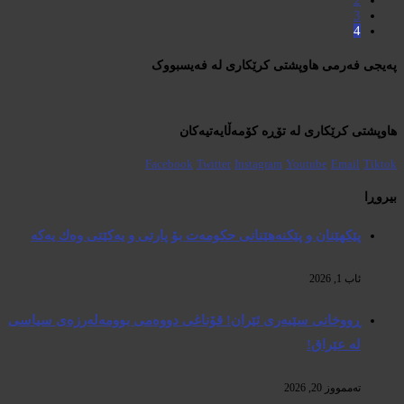
2
3
4
پەیجی فەرمی هاوپشتی کرێکاری لە فەیسبووک
هاوپشتی کرێکاری لە تۆڕە کۆمەڵایەتیەکان
Facebook
Twitter
Instagram
Youtube
Email
Tiktok
بیروڕا
پێكهێنان و پێكنەهێنانی حكومەت بۆ پارتی و یەكێتی وەك یەكە
ئاب 1, 2026
ڕووخانی سێبەری ئێران! قۆناغی دووەمی بوومەلەرزەی سیاسی
لە عێراق!
تەممووز 20, 2026