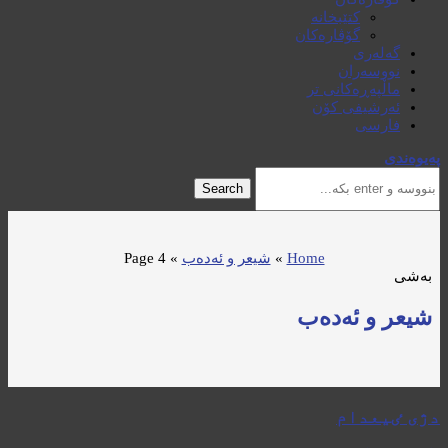
کتێبخانە
گۆڤارەکان
گەلەری
نووسەران
ماڵپەڕەکانی تر
ئەرشیفی کۆن
فارسی
پەیوەندی
Search
Home
»
شیعر و ئەدەب
»
Page 4
بەشی
شیعر و ئەدەب
دژی ٸیعدام