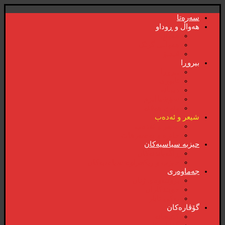
سەرەتا
هەواڵ و ڕوداو
هەواڵ
هەواڵی گرنگ
ڤیدیۆ
بیروڕا
بیروڕا
ئابوری
دیمانە
سۆشیالیزم
وتەی هەفتە
شیعر و ئەدەب
شیعر و ئەدەب
خاترە و بەسەرهات
حیزبە سیاسیەکان
ڕاگەیاندنەکان
حیزب و ریکخراوە سیاسیەکان
جەماوەری
بزوتنەوەی ژنان
خویند‌کاران
یەکی ئایار
گۆڤارەکان
کتێبخانە