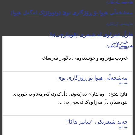
هاوپشتی کرێکاری
مەشخەڵی هیوا بۆ ڕۆژگاری نوێ (وتووێژێک لەگەل هیوا)
هاوپشتی کرێکاری
فازڵ عه‌زاوی له‌ شیعری (قومارچی)دا
غەریب
هاوپشتی کرێکاری
admin
غەریب هۆنراوە و خوێندنەوەی: دلاوەر قەرەداغی
مەشخەڵی هیوا بۆ ڕۆژگاری نوێ
admin
فاتح شێخ: وەختارێ دەرکەوتی دڵ کەوته گەرمەتاو به خورپەی
بێوەستان دڵ هەژا وەک ئەسپی بێ …
چەند شیعرێکی “سابیر هاکا”
admin