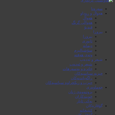
سەرەتا
هەواڵ و ڕوداو
هەواڵ
هەواڵی گرنگ
ڤیدیۆ
بیروڕا
بیروڕا
ئابوری
دیمانە
سۆشیالیزم
وتەی هەفتە
شیعر و ئەدەب
شیعر و ئەدەب
خاترە و بەسەرهات
حیزبە سیاسیەکان
ڕاگەیاندنەکان
حیزب و ریکخراوە سیاسیەکان
جەماوەری
بزوتنەوەی ژنان
خویند‌کاران
یەکی ئایار
گۆڤارەکان
کتێبخانە