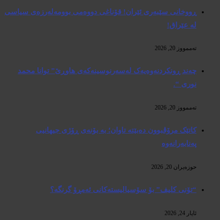
ڕووخانی سێبەری ئێران! قۆناغی دووەمی بوومەلەرزەی سیاسی
لە عێراق!
تەممووز 20, 2026
چەند ڕونکردنەوەیەک لەسەرنوسینەکەی هاوڕێ” توانا محمد
نوری “.
تەممووز 20, 2026
کاتێک مرۆڤبوون دەبێتە تاوان؛ بە بۆنەی ڕۆژی جیهانیی
پەنابەرانەوە
حوزه‌یران 20, 2026
“تۆنی کلیف” بۆ سۆسیالیستەکانی ئەمڕۆ گرنگە؟
ئایار 24, 2026