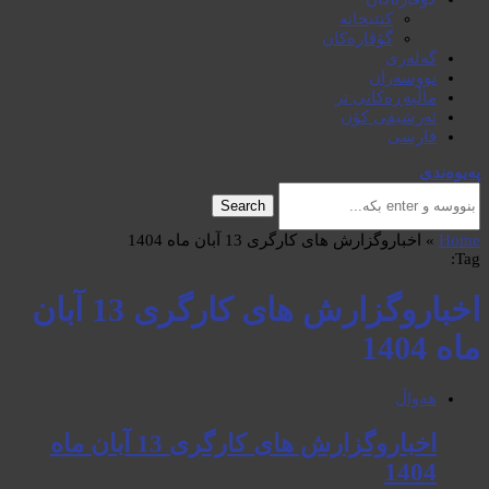
کتێبخانە
گۆڤارەکان
گەلەری
نووسەران
ماڵپەڕەکانی تر
ئەرشیفی کۆن
فارسی
پەیوەندی
Search
Home
»
اخباروگزارش های کارگری 13 آبان ماه 1404
Tag:
اخباروگزارش های کارگری 13 آبان
ماه 1404
هەواڵ
اخباروگزارش های کارگری 13 آبان ماه
1404