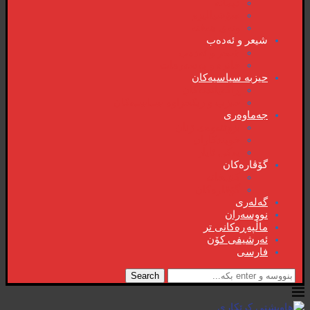
دیمانە
سۆشیالیزم
وتەی هەفتە
شیعر و ئەدەب
شیعر و ئەدەب
خاترە و بەسەرهات
حیزبە سیاسیەکان
ڕاگەیاندنەکان
حیزب و ریکخراوە سیاسیەکان
جەماوەری
بزوتنەوەی ژنان
خویند‌کاران
یەکی ئایار
گۆڤارەکان
کتێبخانە
گۆڤارەکان
گەلەری
نووسەران
ماڵپەڕەکانی تر
ئەرشیفی کۆن
فارسی
Search