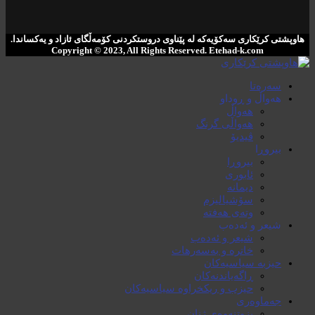
هاوپشتی کرێکاری سەکۆیەکە لە پێناوی دروستکردنی کۆمەڵگای ئازاد و یەکساندا.
Copyright © 2023, All Rights Reserved. ‌Etehad-k.com
سەرەتا
هەواڵ و ڕوداو
هەواڵ
هەواڵی گرنگ
ڤیدیۆ
بیروڕا
بیروڕا
ئابوری
دیمانە
سۆشیالیزم
وتەی هەفتە
شیعر و ئەدەب
شیعر و ئەدەب
خاترە و بەسەرهات
حیزبە سیاسیەکان
ڕاگەیاندنەکان
حیزب و ریکخراوە سیاسیەکان
جەماوەری
بزوتنەوەی ژنان