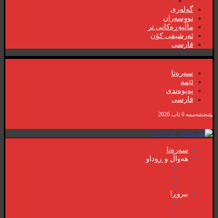
گۆڤارەکان
گەلەری
نووسەران
ماڵپەڕەکانی تر
ئەرشیفی کۆن
فارسی
سەرەتا
ئێمە
پەیوەندی
فارسی
پێنجشەممە 6 ئاب 2026
سەرەتا
هەواڵ و ڕوداو
هەواڵ
هەواڵی گرنگ
ڤیدیۆ
بیروڕا
بیروڕا
ئابوری