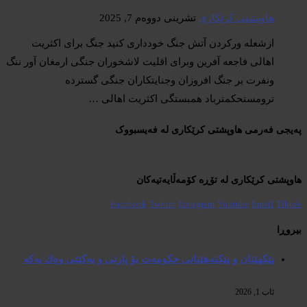
هاوپشتی کرێکاری
تشرینی دووەم 7, 2025
ازشعله ورکردن آتش جنگ خودداری کنید جنگ برای اکثریت
اهالی فاجعه آفرین وبرای اقلیت لاشخوران جنگی ارمغان آور ننگ
ونفرت بر جنگ افروزان وجنایتکاران جنگی گسترده
ترومستحکمترباد همبستگی اکثریت اهالی …
پەیجی فەرمی هاوپشتی کرێکاری لە فەیسبووک
هاوپشتی کرێکاری لە تۆڕە کۆمەڵایەتیەکان
Facebook
Twitter
Instagram
Youtube
Email
Tiktok
بیروڕا
پێكهێنان و پێكنەهێنانی حكومەت بۆ پارتی و یەكێتی وەك یەكە
ئاب 1, 2026