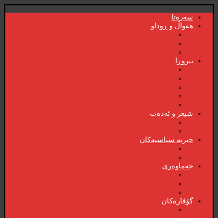
سەرەتا
هەواڵ و ڕوداو
هەواڵ
هەواڵی گرنگ
ڤیدیۆ
بیروڕا
بیروڕا
ئابوری
دیمانە
سۆشیالیزم
وتەی هەفتە
شیعر و ئەدەب
شیعر و ئەدەب
خاترە و بەسەرهات
حیزبە سیاسیەکان
ڕاگەیاندنەکان
حیزب و ریکخراوە سیاسیەکان
جەماوەری
بزوتنەوەی ژنان
خویند‌کاران
یەکی ئایار
گۆڤارەکان
کتێبخانە