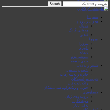
Search
سەرەتا
هەواڵ و ڕوداو
هەواڵ
هەواڵی گرنگ
ڤیدیۆ
بیروڕا
بیروڕا
ئابوری
دیمانە
سۆشیالیزم
وتەی هەفتە
شیعر و ئەدەب
شیعر و ئەدەب
خاترە و بەسەرهات
حیزبە سیاسیەکان
ڕاگەیاندنەکان
حیزب و ریکخراوە سیاسیەکان
جەماوەری
بزوتنەوەی ژنان
خویند‌کاران
یەکی ئایار
گۆڤارەکان