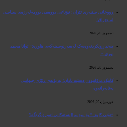
ڕووخانی سێبەری ئێران! قۆناغی دووەمی بوومەلەرزەی سیاسی
لە عێراق!
تەممووز 20, 2026
چەند ڕونکردنەوەیەک لەسەرنوسینەکەی هاوڕێ” توانا محمد
نوری “.
تەممووز 20, 2026
کاتێک مرۆڤبوون دەبێتە تاوان؛ بە بۆنەی ڕۆژی جیهانیی
پەنابەرانەوە
حوزه‌یران 20, 2026
“تۆنی کلیف” بۆ سۆسیالیستەکانی ئەمڕۆ گرنگە؟