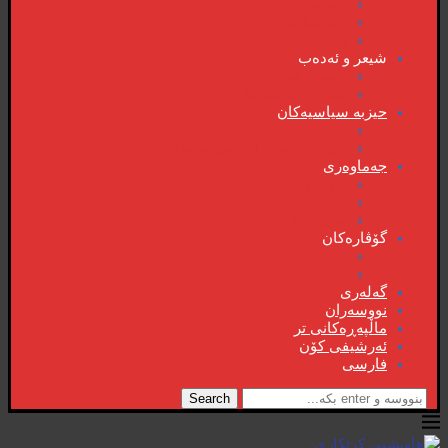
دیمانە
سۆشیالیزم
وتەی هەفتە
شیعر و ئەدەب
شیعر و ئەدەب
خاترە و بەسەرهات
حیزبە سیاسیەکان
ڕاگەیاندنەکان
حیزب و ریکخراوە سیاسیەکان
جەماوەری
بزوتنەوەی ژنان
خویند‌کاران
یەکی ئایار
گۆڤارەکان
کتێبخانە
گۆڤارەکان
گەلەری
نووسەران
ماڵپەڕەکانی تر
ئەرشیفی کۆن
فارسی
Search