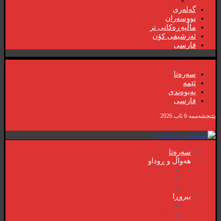
گۆڤارەکان
گەلەری
نووسەران
ماڵپەڕەکانی تر
ئەرشیفی کۆن
فارسی
سەرەتا
ئێمە
پەیوەندی
فارسی
پێنجشەممە 6 ئاب 2026
سەرەتا
هەواڵ و ڕوداو
هەواڵ
هەواڵی گرنگ
ڤیدیۆ
بیروڕا
بیروڕا
ئابوری