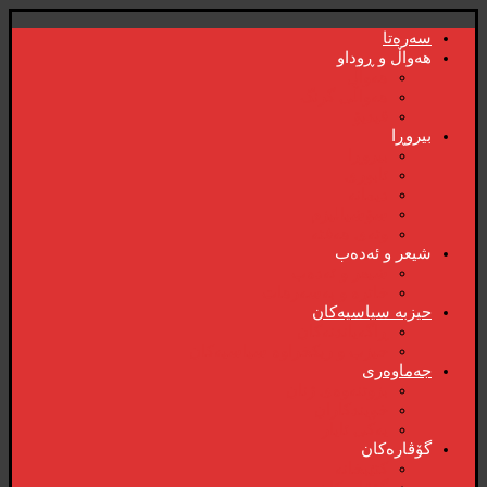
سەرەتا
هەواڵ و ڕوداو
هەواڵ
هەواڵی گرنگ
ڤیدیۆ
بیروڕا
بیروڕا
ئابوری
دیمانە
سۆشیالیزم
وتەی هەفتە
شیعر و ئەدەب
شیعر و ئەدەب
خاترە و بەسەرهات
حیزبە سیاسیەکان
ڕاگەیاندنەکان
حیزب و ریکخراوە سیاسیەکان
جەماوەری
بزوتنەوەی ژنان
خویند‌کاران
یەکی ئایار
گۆڤارەکان
کتێبخانە