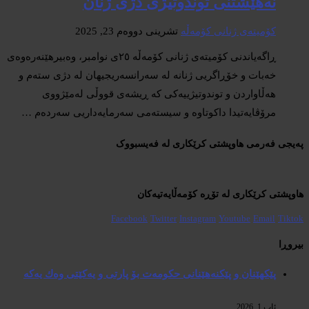
نەهێشتنی توندوتیژی دژی ژنان
کۆمیتەی ژنانی کۆمەڵە
تشرینی دووەم 23, 2025
ڕاگەیاندنی کۆمیتەی ژنانی کۆمەڵە ٢٥ی نوامبر، وەبیرهێنەرەوەی
خەبات و خۆڕاگریی ژنانە لە سەرانسەریجیهان لە دژی ستەم و
هەڵاواردن و توندوتیژییەکی کە ڕیشەی قووڵی لەمێژووی
مرۆڤایەتیدا داکوتاوە و سیستەمی سەرمایەداریی سەردەم …
پەیجی فەرمی هاوپشتی کرێکاری لە فەیسبووک
هاوپشتی کرێکاری لە تۆڕە کۆمەڵایەتیەکان
Facebook
Twitter
Instagram
Youtube
Email
Tiktok
بیروڕا
پێكهێنان و پێكنەهێنانی حكومەت بۆ پارتی و یەكێتی وەك یەكە
ئاب 1, 2026