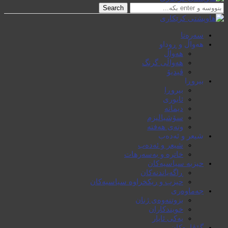
Search
سەرەتا
هەواڵ و ڕوداو
هەواڵ
هەواڵی گرنگ
ڤیدیۆ
بیروڕا
بیروڕا
ئابوری
دیمانە
سۆشیالیزم
وتەی هەفتە
شیعر و ئەدەب
شیعر و ئەدەب
خاترە و بەسەرهات
حیزبە سیاسیەکان
ڕاگەیاندنەکان
حیزب و ریکخراوە سیاسیەکان
جەماوەری
بزوتنەوەی ژنان
خویند‌کاران
یەکی ئایار
گۆڤارەکان