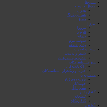
سەرەتا
هەواڵ و ڕوداو
هەواڵ
هەواڵی گرنگ
ڤیدیۆ
بیروڕا
بیروڕا
ئابوری
دیمانە
سۆشیالیزم
وتەی هەفتە
شیعر و ئەدەب
شیعر و ئەدەب
خاترە و بەسەرهات
حیزبە سیاسیەکان
ڕاگەیاندنەکان
حیزب و ریکخراوە سیاسیەکان
جەماوەری
بزوتنەوەی ژنان
خویند‌کاران
یەکی ئایار
گۆڤارەکان
کتێبخانە
گۆڤارەکان
گەلەری