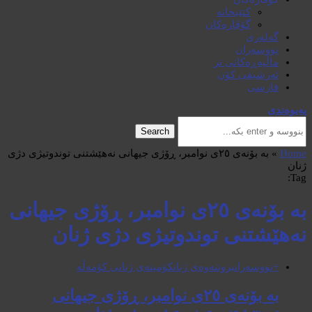
کتێبخانە
گۆڤارەکان
گەلەری
نووسەران
ماڵپەڕەکانی تر
ئەرشیفی کۆن
فارسی
پەیوەندی
Search
Home
»
بە بۆنەی ٢٥ی نوامبر، ڕۆژی جیهانی نەهێشتنی توندوتیژی دژی
ژنان
Tag:
بە بۆنەی ٢٥ی نوامبر، ڕۆژی جیهانی
نەهێشتنی توندوتیژی دژی ژنان
+نووسەران
بزوتنەوەی ژنان
کۆمیتەی ژنانی کۆمەڵە
بە بۆنەی ٢٥ی نوامبر، ڕۆژی جیهانی