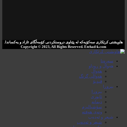
هاوپشتی کرێکاری سەکۆیەکە لە پێناوی دروستکردنی کۆمەڵگای ئازاد و یەکساندا.
Copyright © 2023, All Rights Reserved. ‌Etehad-k.com
سەرەتا
هەواڵ و ڕوداو
هەواڵ
هەواڵی گرنگ
ڤیدیۆ
بیروڕا
بیروڕا
ئابوری
دیمانە
سۆشیالیزم
وتەی هەفتە
شیعر و ئەدەب
شیعر و ئەدەب