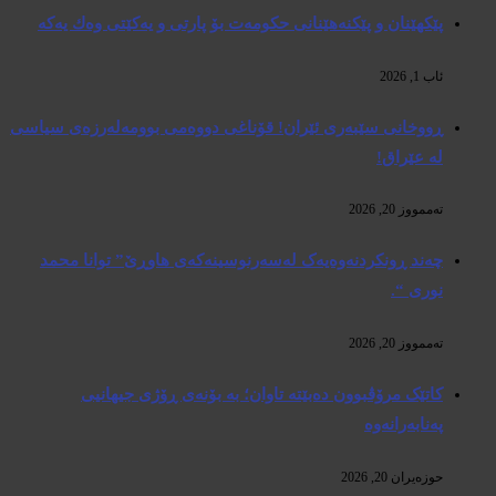
پێكهێنان و پێكنەهێنانی حكومەت بۆ پارتی و یەكێتی وەك یەكە
ئاب 1, 2026
ڕووخانی سێبەری ئێران! قۆناغی دووەمی بوومەلەرزەی سیاسی
لە عێراق!
تەممووز 20, 2026
چەند ڕونکردنەوەیەک لەسەرنوسینەکەی هاوڕێ” توانا محمد
نوری “.
تەممووز 20, 2026
کاتێک مرۆڤبوون دەبێتە تاوان؛ بە بۆنەی ڕۆژی جیهانیی
پەنابەرانەوە
حوزه‌یران 20, 2026