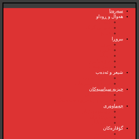
سەرەتا
هەواڵ و ڕوداو
هەواڵ
هەواڵی گرنگ
ڤیدیۆ
بیروڕا
بیروڕا
ئابوری
دیمانە
سۆشیالیزم
وتەی هەفتە
شیعر و ئەدەب
شیعر و ئەدەب
خاترە و بەسەرهات
حیزبە سیاسیەکان
ڕاگەیاندنەکان
حیزب و ریکخراوە سیاسیەکان
جەماوەری
بزوتنەوەی ژنان
خویند‌کاران
یەکی ئایار
گۆڤارەکان
کتێبخانە