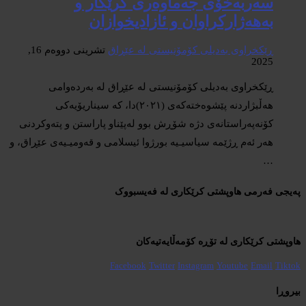
سەربەخۆی جەماوەری کرێکار و
بەهەژارکراوان و ئازادیخوازان
ڕێکخراوی بەدیلی کۆمۆنیستی لە عێڕاق
تشرینی دووەم 16,
2025
ڕێکخراوی بەدیلی کۆمۆنیستی لە عێڕاق لە بەردەوامی
هەڵبژاردنە پێشوەختەکەی (٢٠٢١)دا، کە سیناریۆیەکی
کۆنەپەراستانەی دژە شۆڕش بوو لەپێناو پاراستن و پتەوکردنی
هەر ئەم ڕژێمە سیاسیـیە بورژوا ئیسلامی و قەومیـیەی عێڕاق، و
…
پەیجی فەرمی هاوپشتی کرێکاری لە فەیسبووک
هاوپشتی کرێکاری لە تۆڕە کۆمەڵایەتیەکان
Facebook
Twitter
Instagram
Youtube
Email
Tiktok
بیروڕا