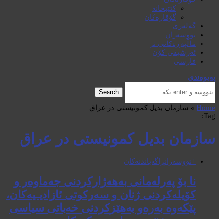
کتێبخانە
گۆڤارەکان
گەلەری
نووسەران
ماڵپەڕەکانی تر
ئەرشیفی کۆن
فارسی
پەیوەندی
Search
Home
»
سازمان بدیل کمونیستی در عراق
Tag:
سازمان بدیل کمونیستی در عراق
+نووسەران
ڕاگەیاندنەکان
نا بۆ پەرلەمانی بەهەژارکردنی جەماوەر و
کۆیلەکردنی ژنان و سەرکوتی ئازادیـیەکان،
پێکەوە بەرەو بەهێزکردنی خەباتی سیاسی