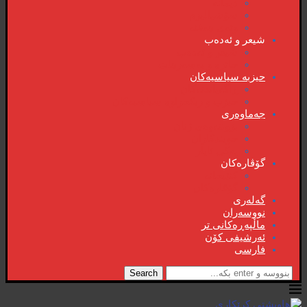
دیمانە
سۆشیالیزم
وتەی هەفتە
شیعر و ئەدەب
شیعر و ئەدەب
خاترە و بەسەرهات
حیزبە سیاسیەکان
ڕاگەیاندنەکان
حیزب و ریکخراوە سیاسیەکان
جەماوەری
بزوتنەوەی ژنان
خویند‌کاران
یەکی ئایار
گۆڤارەکان
کتێبخانە
گۆڤارەکان
گەلەری
نووسەران
ماڵپەڕەکانی تر
ئەرشیفی کۆن
فارسی
Search