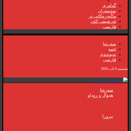
گۆڤارەکان
گەلەری
نووسەران
ماڵپەڕەکانی تر
ئەرشیفی کۆن
فارسی
سەرەتا
ئێمە
پەیوەندی
فارسی
شەممە 8 ئاب 2026
سەرەتا
هەواڵ و ڕوداو
هەواڵ
هەواڵی گرنگ
ڤیدیۆ
بیروڕا
بیروڕا
ئابوری