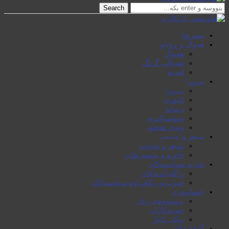
Search
سەرەتا
هەواڵ و ڕوداو
هەواڵ
هەواڵی گرنگ
ڤیدیۆ
بیروڕا
بیروڕا
ئابوری
دیمانە
سۆشیالیزم
وتەی هەفتە
شیعر و ئەدەب
شیعر و ئەدەب
خاترە و بەسەرهات
حیزبە سیاسیەکان
ڕاگەیاندنەکان
حیزب و ریکخراوە سیاسیەکان
جەماوەری
بزوتنەوەی ژنان
خویند‌کاران
یەکی ئایار
گۆڤارەکان