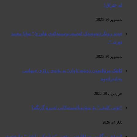
لە عێراق!
تەممووز 20, 2026
چەند ڕونکردنەوەیەک لەسەرنوسینەکەی هاوڕێ” توانا محمد
نوری “.
تەممووز 20, 2026
کاتێک مرۆڤبوون دەبێتە تاوان؛ بە بۆنەی ڕۆژی جیهانیی
پەنابەرانەوە
حوزه‌یران 20, 2026
“تۆنی کلیف” بۆ سۆسیالیستەکانی ئەمڕۆ گرنگە؟
ئایار 24, 2026
ئاسۆی ڕزگاریی مرۆڤایەتی: بۆچی “دنیایەکی باشتر” مانیفێستی