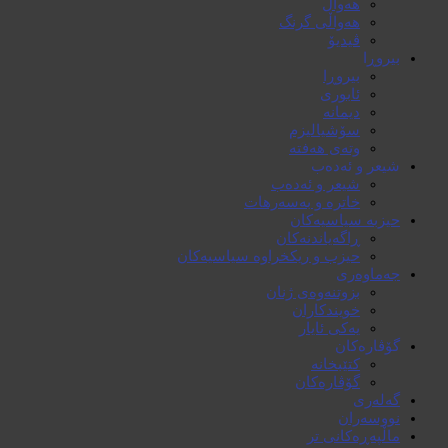
هەواڵ
هەواڵی گرنگ
ڤیدیۆ
بیروڕا
بیروڕا
ئابوری
دیمانە
سۆشیالیزم
وتەی هەفتە
شیعر و ئەدەب
شیعر و ئەدەب
خاترە و بەسەرهات
حیزبە سیاسیەکان
ڕاگەیاندنەکان
حیزب و ریکخراوە سیاسیەکان
جەماوەری
بزوتنەوەی ژنان
خویند‌کاران
یەکی ئایار
گۆڤارەکان
کتێبخانە
گۆڤارەکان
گەلەری
نووسەران
ماڵپەڕەکانی تر