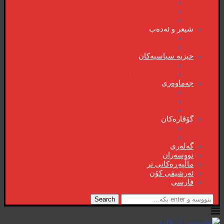
دیمانە
سۆشیالیزم
وتەی هەفتە
شیعر و ئەدەب
شیعر و ئەدەب
خاترە و بەسەرهات
حیزبە سیاسیەکان
ڕاگەیاندنەکان
حیزب و ریکخراوە سیاسیەکان
جەماوەری
بزوتنەوەی ژنان
خویند‌کاران
یەکی ئایار
گۆڤارەکان
کتێبخانە
گۆڤارەکان
گەلەری
نووسەران
ماڵپەڕەکانی تر
ئەرشیفی کۆن
فارسی
Search