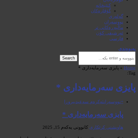
کتێبخانە
گۆڤارەکان
گەلەری
نووسەران
ماڵپەڕەکانی تر
ئەرشیفی کۆن
فارسی
پەیوەندی
Search
Home
»
پایزی سەرمایەداری *
Tag:
پایزی سەرمایەداری *
+نووسەران
ئەکرەم سەعید
بیروڕا
پایزی سەرمایەداری *
هاوپشتی کرێکاری
کانوونی یەکەم 15, 2025