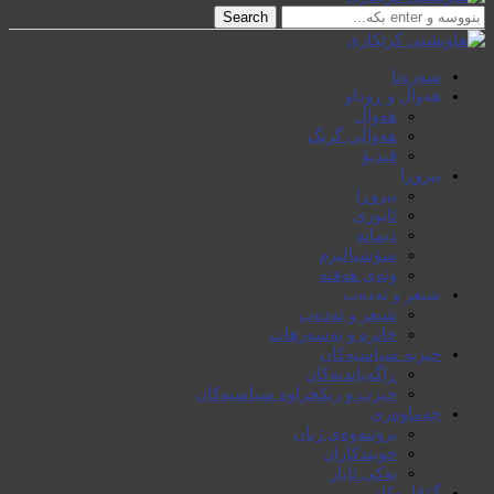
Search
سەرەتا
هەواڵ و ڕوداو
هەواڵ
هەواڵی گرنگ
ڤیدیۆ
بیروڕا
بیروڕا
ئابوری
دیمانە
سۆشیالیزم
وتەی هەفتە
شیعر و ئەدەب
شیعر و ئەدەب
خاترە و بەسەرهات
حیزبە سیاسیەکان
ڕاگەیاندنەکان
حیزب و ریکخراوە سیاسیەکان
جەماوەری
بزوتنەوەی ژنان
خویند‌کاران
یەکی ئایار
گۆڤارەکان