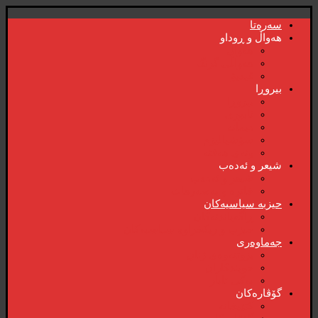
سەرەتا
هەواڵ و ڕوداو
هەواڵ
هەواڵی گرنگ
ڤیدیۆ
بیروڕا
بیروڕا
ئابوری
دیمانە
سۆشیالیزم
وتەی هەفتە
شیعر و ئەدەب
شیعر و ئەدەب
خاترە و بەسەرهات
حیزبە سیاسیەکان
ڕاگەیاندنەکان
حیزب و ریکخراوە سیاسیەکان
جەماوەری
بزوتنەوەی ژنان
خویند‌کاران
یەکی ئایار
گۆڤارەکان
کتێبخانە