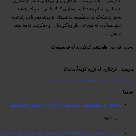
ئەکرەم سەعید (ئێمە شاهیدی پایزی مۆدێلی سەرمایەداریی
ئێستاین، بەڵام هێشتا لە بەهاری گەلاندا نین، چونکە هێشتا
ئەڵتەرناتیڤەکە نەخەمڵیوە. لەئێستادا بزووتنەوەو ناڕەزایەتییە
جیهانییەکان لە قۆناغی ئاژاوەگێڕیدان، و دەکرێت ئەمە ببێتە
مایەی …
پەیجی فەرمی هاوپشتی کرێکاری لە فەیسبووک
هاوپشتی کرێکاری لە تۆڕە کۆمەڵایەتیەکان
Facebook
Twitter
Instagram
Youtube
Email
Tiktok
بیروڕا
پێكهێنان و پێكنەهێنانی حكومەت بۆ پارتی و یەكێتی وەك یەكە
ئاب 1, 2026
ڕووخانی سێبەری ئێران! قۆناغی دووەمی بوومەلەرزەی سیاسی