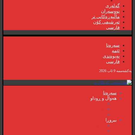
گۆڤارەکان
گەلەری
نووسەران
ماڵپەڕەکانی تر
ئەرشیفی کۆن
فارسی
سەرەتا
ئێمە
پەیوەندی
فارسی
یەکشەممە 9 ئاب 2026
سەرەتا
هەواڵ و ڕوداو
هەواڵ
هەواڵی گرنگ
ڤیدیۆ
بیروڕا
بیروڕا
ئابوری