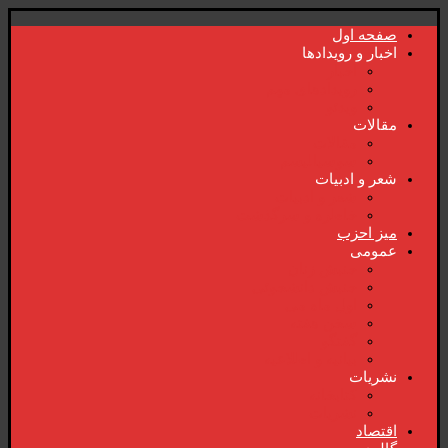
صفحە اول
اخبار و رویدادها
اخبار
رویدادهای مهم
ویدئو
مقالات
مقالات
سوسیالیسم
شعر و ادبیات
شعر و ادبیات
خاطرە و سرگذشت
میز احزب
عمومی
جنبش زنان
جنبش دانشجوئی
اول ماە می
سخن هفتە
گفتگو
بیانیە و اطلاعیە
نشریات
کتابخانە
نشریات
اقتصاد