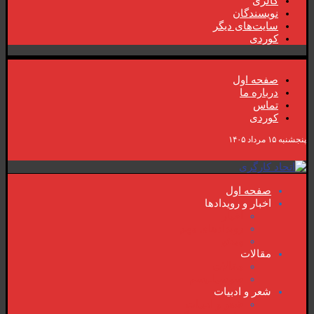
گالری
نویسندگان
سایت‌های دیگر
کوردی
صفحە اول
دربارە ما
تماس
کوردی
پنجشنبه ۱۵ مرداد ۱۴۰۵
صفحە اول
اخبار و رویدادها
اخبار
رویدادهای مهم
ویدئو
مقالات
مقالات
سوسیالیسم
شعر و ادبیات
شعر و ادبیات