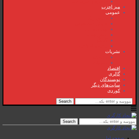
خاطرە و سرگذشت
میز احزب
عمومی
جنبش زنان
جنبش دانشجوئی
اول ماە می
سخن هفتە
گفتگو
بیانیە و اطلاعیە
نشریات
کتابخانە
نشریات
اقتصاد
گالری
نویسندگان
سایت‌های دیگر
کوردی
Search
Search
صفحە اول