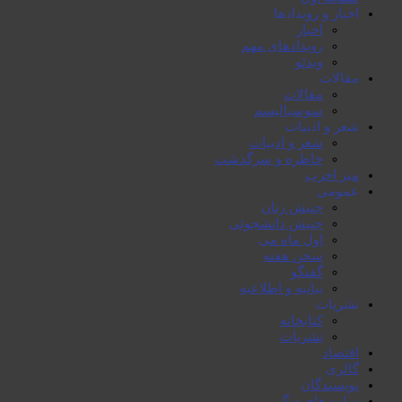
اخبار و رویدادها
اخبار
رویدادهای مهم
ویدئو
مقالات
مقالات
سوسیالیسم
شعر و ادبیات
شعر و ادبیات
خاطرە و سرگذشت
میز احزب
عمومی
جنبش زنان
جنبش دانشجوئی
اول ماە می
سخن هفتە
گفتگو
بیانیە و اطلاعیە
نشریات
کتابخانە
نشریات
اقتصاد
گالری
نویسندگان
سایت‌های دیگر