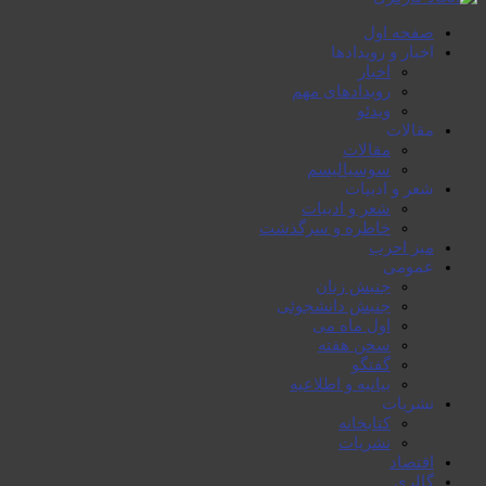
صفحە اول
اخبار و رویدادها
اخبار
رویدادهای مهم
ویدئو
مقالات
مقالات
سوسیالیسم
شعر و ادبیات
شعر و ادبیات
خاطرە و سرگذشت
میز احزب
عمومی
جنبش زنان
جنبش دانشجوئی
اول ماە می
سخن هفتە
گفتگو
بیانیە و اطلاعیە
نشریات
کتابخانە
نشریات
اقتصاد
گالری