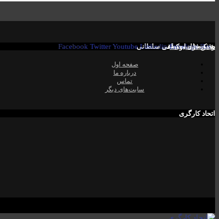
Rss
صفحە فیسبوک! ​
Envelope
شبکە های اجتماعی
Linkedin
رفیق فواد مصطفی سلطانی
Youtube
Twitter
Facebook
صفحە اول
دربارە ما
تماس
سایت‌های دیگر
اتحاد کارگری