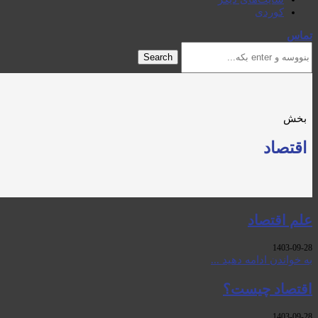
کوردی
تماس
Search
بخش
اقتصاد
علم اقتصاد
1403-09-28
بە خواندن ادامە دهید ...
اقتصاد چيست؟
1403-09-28