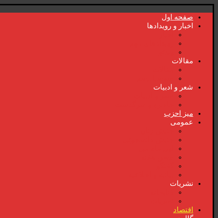
صفحە اول
اخبار و رویدادها
اخبار
رویدادهای مهم
ویدئو
مقالات
مقالات
سوسیالیسم
شعر و ادبیات
شعر و ادبیات
خاطرە و سرگذشت
میز احزب
عمومی
جنبش زنان
جنبش دانشجوئی
اول ماە می
سخن هفتە
گفتگو
بیانیە و اطلاعیە
نشریات
کتابخانە
نشریات
اقتصاد