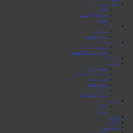
اخبار و رویدادها
اخبار
رویدادهای مهم
ویدئو
مقالات
مقالات
سوسیالیسم
شعر و ادبیات
شعر و ادبیات
خاطرە و سرگذشت
میز احزب
عمومی
جنبش زنان
جنبش دانشجوئی
اول ماە می
سخن هفتە
گفتگو
بیانیە و اطلاعیە
نشریات
کتابخانە
نشریات
اقتصاد
گالری
نویسندگان
سایت‌های دیگر