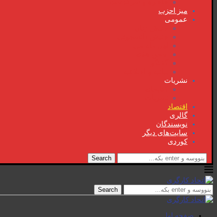
خاطرە و سرگذشت
میز احزب
عمومی
جنبش زنان
جنبش دانشجوئی
اول ماە می
سخن هفتە
گفتگو
بیانیە و اطلاعیە
نشریات
کتابخانە
نشریات
اقتصاد
گالری
نویسندگان
سایت‌های دیگر
کوردی
Search
Search
صفحە اول