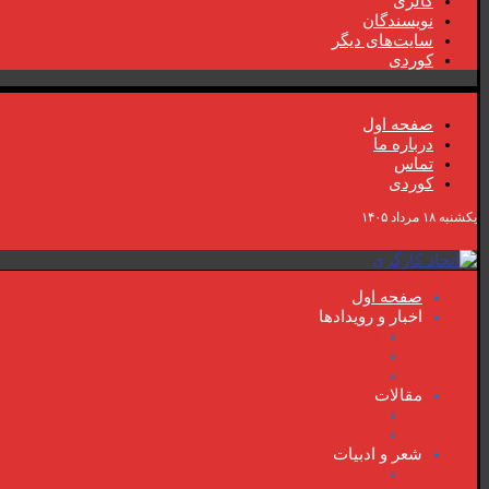
گالری
نویسندگان
سایت‌های دیگر
کوردی
صفحە اول
دربارە ما
تماس
کوردی
یکشنبه ۱۸ مرداد ۱۴۰۵
صفحە اول
اخبار و رویدادها
اخبار
رویدادهای مهم
ویدئو
مقالات
مقالات
سوسیالیسم
شعر و ادبیات
شعر و ادبیات