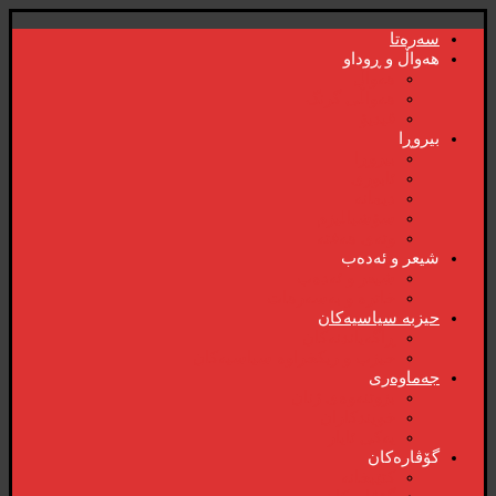
سەرەتا
هەواڵ و ڕوداو
هەواڵ
هەواڵی گرنگ
ڤیدیۆ
بیروڕا
بیروڕا
ئابوری
دیمانە
سۆشیالیزم
وتەی هەفتە
شیعر و ئەدەب
شیعر و ئەدەب
خاترە و بەسەرهات
حیزبە سیاسیەکان
ڕاگەیاندنەکان
حیزب و ریکخراوە سیاسیەکان
جەماوەری
بزوتنەوەی ژنان
خویند‌کاران
یەکی ئایار
گۆڤارەکان
کتێبخانە