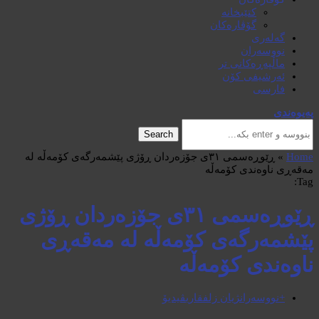
کتێبخانە
گۆڤارەکان
گەلەری
نووسەران
ماڵپەڕەکانی تر
ئەرشیفی کۆن
فارسی
پەیوەندی
Search
Home
»
ڕێوڕەسمی ٣١ی جۆزەردان ڕۆژی پێشمەرگەی کۆمەڵە لە
مەقەڕی ناوەندی کۆمەڵە
Tag:
ڕێوڕەسمی ٣١ی جۆزەردان ڕۆژی
پێشمەرگەی کۆمەڵە لە مەقەڕی
ناوەندی کۆمەڵە
+نووسەران
ژیان زلفقاری
ڤیدیۆ