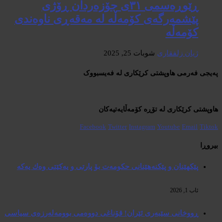
ڕێوڕەسمی ٣١ی جۆزەردان ڕۆژی
پێشمەرگەی کۆمەڵە لە مەقەڕی ناوەندی
کۆمەڵە
ژیان زلفقاری
شوبات 25, 2025
پەیجی فەرمی هاوپشتی کرێکاری لە فەیسبووک
هاوپشتی کرێکاری لە تۆڕە کۆمەڵایەتیەکان
Facebook
Twitter
Instagram
Youtube
Email
Tiktok
بیروڕا
پێكهێنان و پێكنەهێنانی حكومەت بۆ پارتی و یەكێتی وەك یەكە
ئاب 1, 2026
ڕووخانی سێبەری ئێران! قۆناغی دووەمی بوومەلەرزەی سیاسی