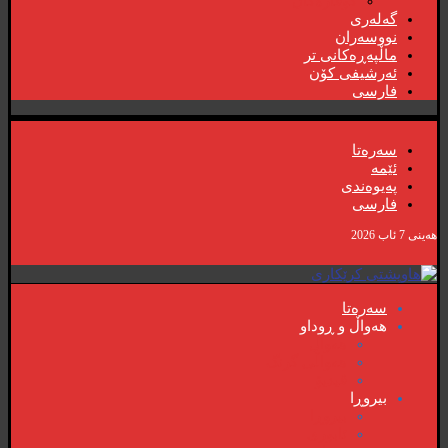
گۆڤارەکان
گەلەری
نووسەران
ماڵپەڕەکانی تر
ئەرشیفی کۆن
فارسی
سەرەتا
ئێمە
پەیوەندی
فارسی
هەینی 7 ئاب 2026
سەرەتا
هەواڵ و ڕوداو
هەواڵ
هەواڵی گرنگ
ڤیدیۆ
بیروڕا
بیروڕا
ئابوری