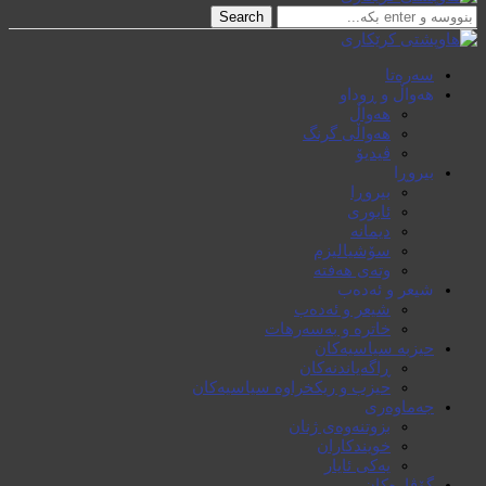
Search
سەرەتا
هەواڵ و ڕوداو
هەواڵ
هەواڵی گرنگ
ڤیدیۆ
بیروڕا
بیروڕا
ئابوری
دیمانە
سۆشیالیزم
وتەی هەفتە
شیعر و ئەدەب
شیعر و ئەدەب
خاترە و بەسەرهات
حیزبە سیاسیەکان
ڕاگەیاندنەکان
حیزب و ریکخراوە سیاسیەکان
جەماوەری
بزوتنەوەی ژنان
خویند‌کاران
یەکی ئایار
گۆڤارەکان