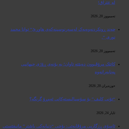
لە عێراق!
تەممووز 20, 2026
چەند ڕونکردنەوەیەک لەسەرنوسینەکەی هاوڕێ” توانا محمد
نوری “.
تەممووز 20, 2026
کاتێک مرۆڤبوون دەبێتە تاوان؛ بە بۆنەی ڕۆژی جیهانیی
پەنابەرانەوە
حوزه‌یران 20, 2026
“تۆنی کلیف” بۆ سۆسیالیستەکانی ئەمڕۆ گرنگە؟
ئایار 24, 2026
ئاسۆی ڕزگاریی مرۆڤایەتی: بۆچی “دنیایەکی باشتر” مانیفێستی