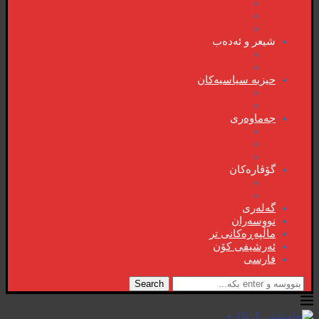
دیمانە
سۆشیالیزم
وتەی هەفتە
شیعر و ئەدەب
شیعر و ئەدەب
خاترە و بەسەرهات
حیزبە سیاسیەکان
ڕاگەیاندنەکان
حیزب و ریکخراوە سیاسیەکان
جەماوەری
بزوتنەوەی ژنان
خویند‌کاران
یەکی ئایار
گۆڤارەکان
کتێبخانە
گۆڤارەکان
گەلەری
نووسەران
ماڵپەڕەکانی تر
ئەرشیفی کۆن
فارسی
Search