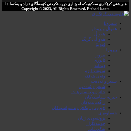
هاوپشتی کرێکاری سەکۆیەکە لە پێناوی دروستکردنی کۆمەڵگای ئازاد و یەکساندا.
Copyright © 2023, All Rights Reserved. ‌Etehad-k.com
سەرەتا
هەواڵ و ڕوداو
هەواڵ
هەواڵی گرنگ
ڤیدیۆ
بیروڕا
بیروڕا
ئابوری
دیمانە
سۆشیالیزم
وتەی هەفتە
شیعر و ئەدەب
شیعر و ئەدەب
خاترە و بەسەرهات
حیزبە سیاسیەکان
ڕاگەیاندنەکان
حیزب و ریکخراوە سیاسیەکان
جەماوەری
بزوتنەوەی ژنان
خویند‌کاران
یەکی ئایار