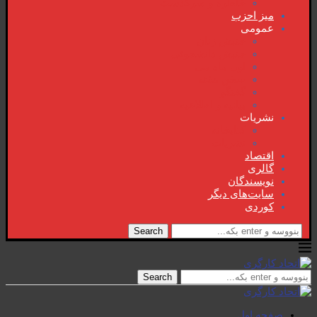
خاطرە و سرگذشت
میز احزب
عمومی
جنبش زنان
جنبش دانشجوئی
اول ماە می
سخن هفتە
گفتگو
بیانیە و اطلاعیە
نشریات
کتابخانە
نشریات
اقتصاد
گالری
نویسندگان
سایت‌های دیگر
کوردی
Search
Search
صفحە اول