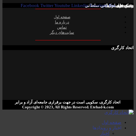
Rss
صفحە فیسبوک! ​
شبکە های اجتماعی
Envelope
رفیق فواد مصطفی سلطانی
Linkedin
Youtube
Twitter
Facebook
صفحە اول
دربارە ما
تماس
سایت‌های دیگر
اتحاد کارگری
اتحاد کارگری، سکویی است در جهت برقراری جامعەای آزاد و برابر
Copyright © 2023, All Rights Reserved. ‌Etehad-k.com
صفحە اول
اخبار و رویدادها
اخبار