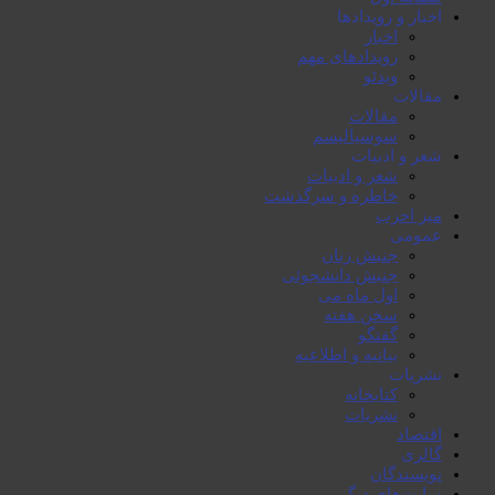
اخبار و رویدادها
اخبار
رویدادهای مهم
ویدئو
مقالات
مقالات
سوسیالیسم
شعر و ادبیات
شعر و ادبیات
خاطرە و سرگذشت
میز احزب
عمومی
جنبش زنان
جنبش دانشجوئی
اول ماە می
سخن هفتە
گفتگو
بیانیە و اطلاعیە
نشریات
کتابخانە
نشریات
اقتصاد
گالری
نویسندگان
سایت‌های دیگر