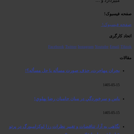
میپردازد و …
صفحە فیسبوک! ​
صفحە فیسبوک! ​
اتحاد کارگری
Facebook
Twitter
Instagram
Youtube
Email
Tiktok
مقالات
بحران مهاجرت‌، حذف صورت مسأله یا حل مسأله؟!
1405-05-15
ياس و سرخوردگي در ميان حاميان رضا پهلوي!
1405-05-15
نگاهی به آرا، تناقضات و تغییر نظرات رزا لوکزامبورگ در پرتو