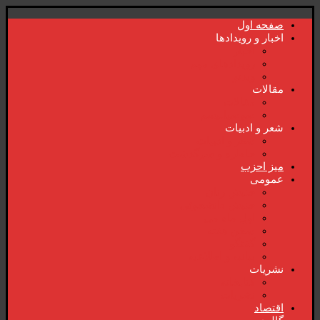
صفحە اول
اخبار و رویدادها
اخبار
رویدادهای مهم
ویدئو
مقالات
مقالات
سوسیالیسم
شعر و ادبیات
شعر و ادبیات
خاطرە و سرگذشت
میز احزب
عمومی
جنبش زنان
جنبش دانشجوئی
اول ماە می
سخن هفتە
گفتگو
بیانیە و اطلاعیە
نشریات
کتابخانە
نشریات
اقتصاد