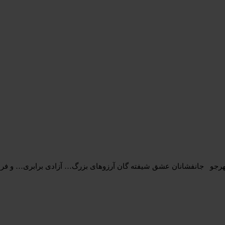
هره مهرجو شقایق ها (بهمن ماه 1404) زهره مهرجو جانفشانان عشق شیفته گان آرزوهای بزرگ… آزادی برابری