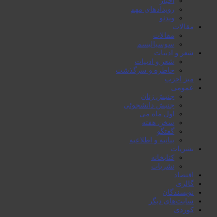
اخبار
رویدادهای مهم
ویدئو
مقالات
مقالات
سوسیالیسم
شعر و ادبیات
شعر و ادبیات
خاطرە و سرگذشت
میز احزب
عمومی
جنبش زنان
جنبش دانشجوئی
اول ماە می
سخن هفتە
گفتگو
بیانیە و اطلاعیە
نشریات
کتابخانە
نشریات
اقتصاد
گالری
نویسندگان
سایت‌های دیگر
کوردی