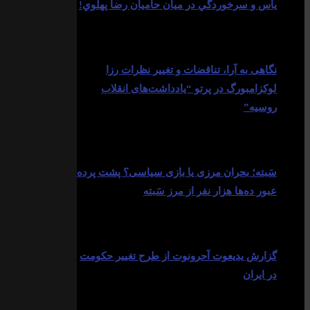
ياس و سرخوردگي در ميان حاميان رضا پهلوي!
1405-05-15
نگاهی به آرا، تناقضات و تغییر نظرات رزا
لوکزامبورگ در پرتو “یادداشت‌های انقلاب
روسیه”
1405-05-14
سَبته؛ بحران مرزی یا بازی سیاسی؟ پشت پرده
عبور ده‌ها هزار نفر از مرز سَبته
1405-05-14
گزارش یدیعوت آحرونوت از طرح تغییر حکومت
در ایران
1405-05-13