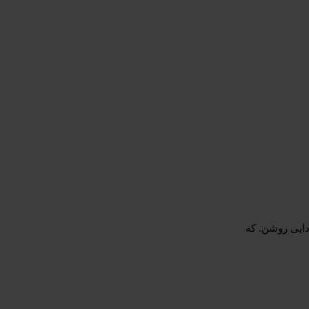
… و فردایی روشن. که