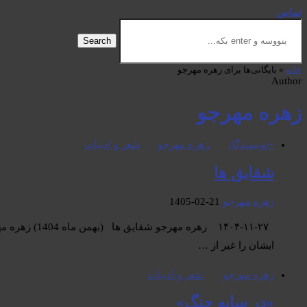
تماس
Search
خانه
»
بایگانی‌ها برای زهره مهرجو
Author
زهره مهرجو
+نویسندگان
زهره مهرجو
شعر و ادبیات
شقایق ها
زهره مهرجو
1405-02-21
۱۴۰۴-۱۱-۲۷ ز
ایشان را غیر از …
زهره مهرجو
شعر و ادبیات
«در سایه جنگ»