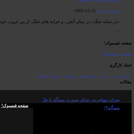
زهره مهرجو
1403-12-21
«در سایه جنگ» در میان آتش.. و خرابه های جنگ، از پی غروب خو
…
صفحە فیسبوک! ​
صفحە فیسبوک! ​
اتحاد کارگری
Tiktok
Email
Youtube
Instagram
Twitter
Facebook
مقالات
بحران مهاجرت‌، حذف صورت مسأله یا حل
صفحە فیسبوک! ​
مسأله؟!
1405-05-15