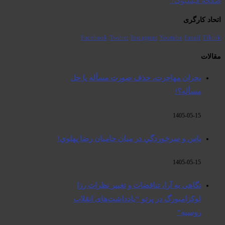
صفحە فیسبوک! ​
اتحاد کارگری
Facebook
Twitter
Instagram
Youtube
Email
Tiktok
مقالات
بحران مهاجرت‌، حذف صورت مسأله یا حل
مسأله؟!
1405-05-15
ياس و سرخوردگي در ميان حاميان رضا پهلوي!
1405-05-15
نگاهی به آرا، تناقضات و تغییر نظرات رزا
لوکزامبورگ در پرتو “یادداشت‌های انقلاب
روسیه”