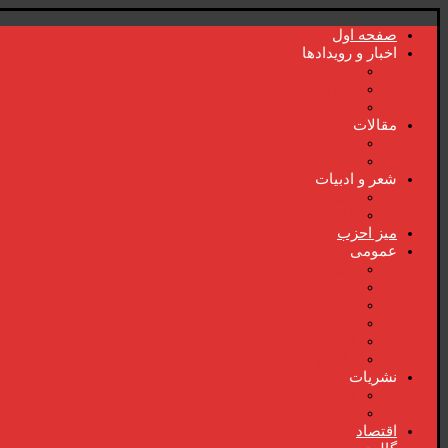
صفحە اول
اخبار و رویدادها
اخبار
رویدادهای مهم
ویدئو
مقالات
مقالات
سوسیالیسم
شعر و ادبیات
شعر و ادبیات
خاطرە و سرگذشت
میز احزب
عمومی
جنبش زنان
جنبش دانشجوئی
اول ماە می
سخن هفتە
گفتگو
بیانیە و اطلاعیە
نشریات
کتابخانە
نشریات
اقتصاد