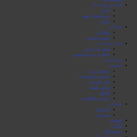
اخبار و رویدادها
اخبار
رویدادهای مهم
ویدئو
مقالات
مقالات
سوسیالیسم
شعر و ادبیات
شعر و ادبیات
خاطرە و سرگذشت
میز احزب
عمومی
جنبش زنان
جنبش دانشجوئی
اول ماە می
سخن هفتە
گفتگو
بیانیە و اطلاعیە
نشریات
کتابخانە
نشریات
اقتصاد
گالری
نویسندگان
سایت‌های دیگر