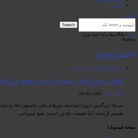
کوردی
تماس
Search
خانه
»
بایگانی‌ها برای احمد پوری
Author
احمد پوری
+نویسندگان
احمد پوری
مقالات
کشتی سوراخ‌دار، سیاره زمین، توهم مرزها
احمد پوری
1405-03-04
مرزها: بزرگترین دروغ ژئوپلیتیک مرزهای ملی، پاسپورت‌ها، و دولت
تقسیم کرده‌اند. اما حقیقت تلخ این است: هیچ سوراخی …
صفحە فیسبوک! ​