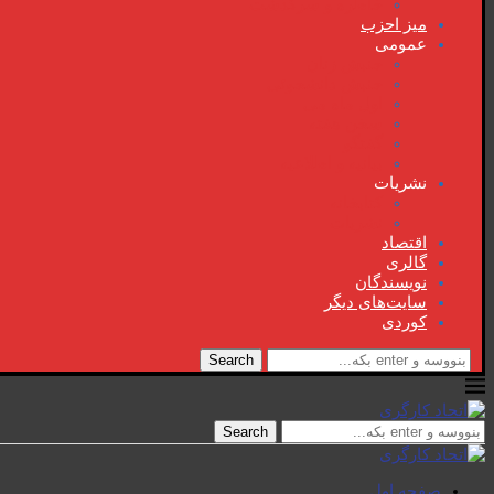
خاطرە و سرگذشت
میز احزب
عمومی
جنبش زنان
جنبش دانشجوئی
اول ماە می
سخن هفتە
گفتگو
بیانیە و اطلاعیە
نشریات
کتابخانە
نشریات
اقتصاد
گالری
نویسندگان
سایت‌های دیگر
کوردی
Search
Search
صفحە اول