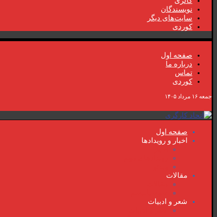
گالری
نویسندگان
سایت‌های دیگر
کوردی
صفحە اول
دربارە ما
تماس
کوردی
جمعه ۱۶ مرداد ۱۴۰۵
صفحە اول
اخبار و رویدادها
اخبار
رویدادهای مهم
ویدئو
مقالات
مقالات
سوسیالیسم
شعر و ادبیات
شعر و ادبیات