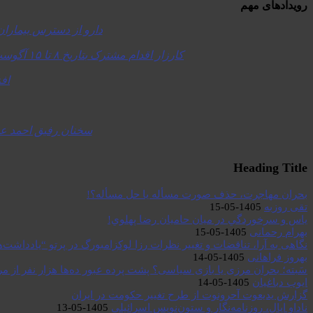
رویدادهای مهم
دارو از دسترس بیماران خارج می‌شود؛ گرانی تا 
کارزار اقدام مشترک بتاریخ ۸ تا ۱۵ آگوست ۲۰۲۶ در شهرهای اروپا علیه جنگ و نظامی گری، علیه اعدام، علیه جمهوری اسلامی ایران!
افز
سخنان رفیق احمد عسگ
Heading Title
بحران مهاجرت‌، حذف صورت مسأله یا حل مسأله؟!
تقی روزبه
1405-05-15
ياس و سرخوردگي در ميان حاميان رضا پهلوي!
بهرام رحمانی
1405-05-15
نگاهی به آرا، تناقضات و تغییر نظرات رزا لوکزامبورگ در پرتو “یادداشت‌
بهروز فراهانی
1405-05-14
سَبته؛ بحران مرزی یا بازی سیاسی؟ پشت پرده عبور ده‌ها هزار نفر از مر
ایوب دباغیان
1405-05-14
گزارش یدیعوت آحرونوت از طرح تغییر حکومت در ایران
ناداو ایال، روزنامه‌نگار و ستون‌نویس اسرائیلی
1405-05-13