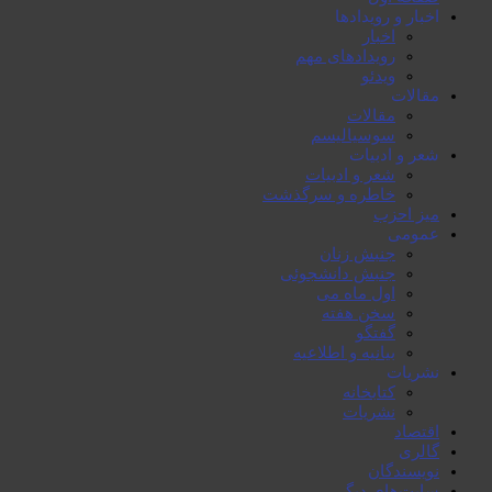
اخبار و رویدادها
اخبار
رویدادهای مهم
ویدئو
مقالات
مقالات
سوسیالیسم
شعر و ادبیات
شعر و ادبیات
خاطرە و سرگذشت
میز احزب
عمومی
جنبش زنان
جنبش دانشجوئی
اول ماە می
سخن هفتە
گفتگو
بیانیە و اطلاعیە
نشریات
کتابخانە
نشریات
اقتصاد
گالری
نویسندگان
سایت‌های دیگر