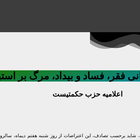
 فقر، فساد و بیداد، مرگ بر استب
اعلامیه حزب حکمتیست