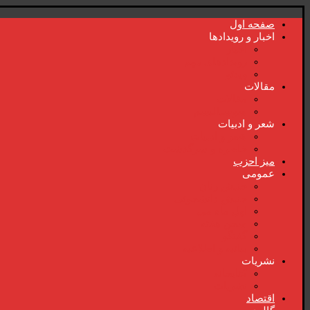
صفحە اول
اخبار و رویدادها
اخبار
رویدادهای مهم
ویدئو
مقالات
مقالات
سوسیالیسم
شعر و ادبیات
شعر و ادبیات
خاطرە و سرگذشت
میز احزب
عمومی
جنبش زنان
جنبش دانشجوئی
اول ماە می
سخن هفتە
گفتگو
بیانیە و اطلاعیە
نشریات
کتابخانە
نشریات
اقتصاد