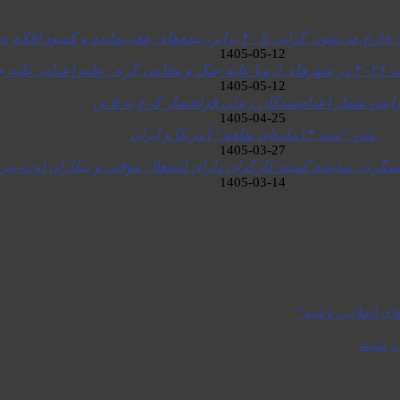
۲۰ برابر، بیمه‌های عقب‌مانده و کمبود اقلام حیاتی
1405-05-12
1405-05-12
ایش شمار اعدام‌شدگان زندان قزلحصار کرج به ۵ تن
1405-04-25
متن “سند ۱۴ماده‌ای تفاهم‌” آمریکا و ایران
1405-03-27
ری، نماینده کمیته کارگران دارای اشتغال موقت و بیکاران اوت-پیرن
1405-03-14
های انقلاب روسیه”
ز سَبته