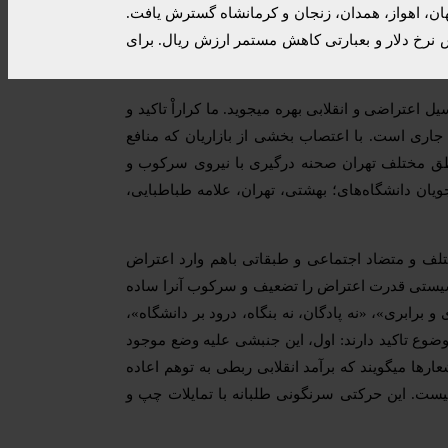
ان، اهواز، همدان، زنجان و کرمانشاه گسترش یافت.
ش نرخ دلار و بعبارتی کاهش مستمر ارزش ریال. برای
اعتراضی و انقلابی بهره میجوید. ما کراراْ تاکید و
ی جاری است. با اعتصاب بخشی از بازاریان که منافع
طق مختلف تهران صحنه درگیری با نیروی سرکوب و
یان دانشگاه‌های؛ بهشتی، تهران، علامه طباطبایی،
ف و متضاد اجتماعی و طبقاتی باهم وارد اعتراض
اشیستی قدرت اعتراض را تضعیف و سرکوب آنرا ساده
 برابری»، «نه پادگان، نه بنگاه، درود بر دانشگاه»،
ضوع تاکید دارند: اول، این جنبشی علیه وضع موجود
 است. این شعارها میگویند که برآمد انقلابی ربطی به توهم اعاده
یست. این حرکتی سرنگونی طلبانه با تمایلات چپ و