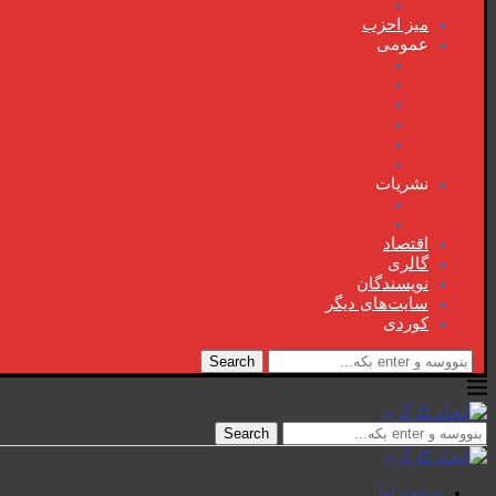
خاطرە و سرگذشت
میز احزب
عمومی
جنبش زنان
جنبش دانشجوئی
اول ماە می
سخن هفتە
گفتگو
بیانیە و اطلاعیە
نشریات
کتابخانە
نشریات
اقتصاد
گالری
نویسندگان
سایت‌های دیگر
کوردی
Search
Search
صفحە اول