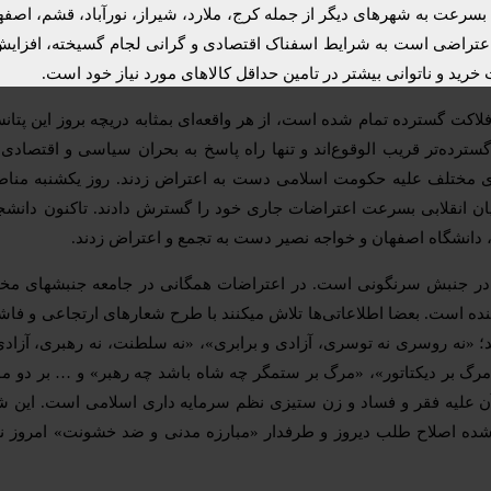
بسرعت به شهرهای دیگر از جمله کرج، ملارد، شیراز، نورآباد، قشم، اصفه
که اعتراضی است به شرایط اسفناک اقتصادی و گرانی لجام گسیخته، افزای
د و ناتوانی بیشتر در تامین حداقل کالاهای مورد نیاز خود است.
ت گسترده تمام شده است، از هر واقعه‌ای بمثابه دریچه بروز این پتانسیل 
گسترده‌تر قریب الوقوع‌اند و تنها راه پاسخ به بحران سیاسی و اقتصاد
ی مختلف علیه حکومت اسلامی دست به اعتراض زدند. روز یکشنبه منا
یان انقلابی بسرعت اعتراضات جاری خود را گسترش دادند. تاکنون دانشجو
 دانشگاه اصفهان و خواجه نصیر دست به تجمع و اعتراض زدند.
 در جنبش سرنگونی است. در اعتراضات همگانی در جامعه جنبشهای مختل
نده است. بعضا اطلاعاتی‌ها تلاش میکنند با طرح شعارهای ارتجاعی و ف
؛‌ «نه روسری نه توسری، آزادی و برابری»، «نه سلطنت، نه رهبری، آزادی و
مرگ بر دیکتاتور»، «مرگ بر ستمگر چه شاه باشد چه رهبر» و … بر دو مو
مد انقلابی ۱۴۰۱ است که ستون اصلی آن علیه فقر و فساد و زن ستیزی نظم سرمایه داری اسلامی
ه شده اصلاح طلب دیروز و طرفدار «مبارزه مدنی و ضد خشونت» امروز ن