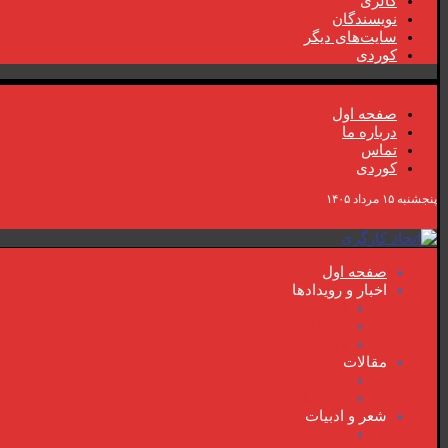
گالری
نویسندگان
سایت‌های دیگر
کوردی
صفحە اول
دربارە ما
تماس
کوردی
پنجشنبه ۱۵ مرداد ۱۴۰۵
صفحە اول
اخبار و رویدادها
اخبار
رویدادهای مهم
ویدئو
مقالات
مقالات
سوسیالیسم
شعر و ادبیات
شعر و ادبیات