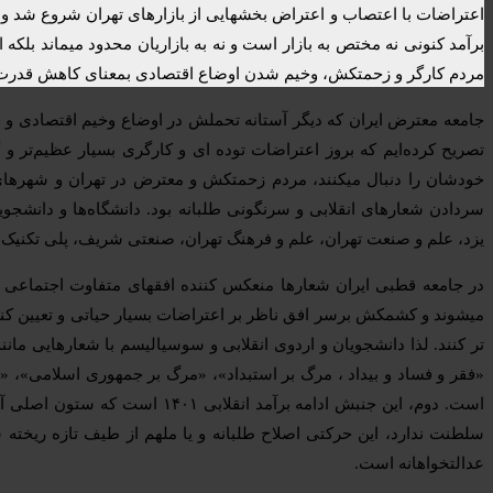
اعتراضات با اعتصاب و اعتراض بخشهایی از بازارهای تهران شروع شد و 
برآمد کنونی نه مختص به بازار است و نه به بازاریان محدود میماند بل
مردم کارگر و زحمتکش، وخیم شدن اوضاع اقتصادی بمعنای کاهش قدرت خری
جامعه معترض ایران که دیگر آستانه تحملش در اوضاع وخیم اقتصادی و فلاک
تصریح کرده‌ایم که بروز اعتراضات توده ای و کارگری بسیار عظیم‌تر و 
خودشان را دنبال میکنند، مردم زحمتکش و معترض در تهران و شهرها
سردادن شعارهای انقلابی و سرنگونی طلبانه بود. دانشگاه‌ها و دانشجو
یزد، علم و صنعت تهران، علم و فرهنگ تهران، صنعتی شریف، پلی تکنیک،
در جامعه قطبی ایران شعارها منعکس کننده افقهای متفاوت اجتماعی
میشوند و کشمکش برسر افق ناظر بر اعتراضات بسیار حیاتی و تعیین کن
تر کنند. لذا دانشجویان و اردوی انقلابی و سوسیالیسم با شعارهایی مانند
«فقر و فساد و بیداد ، مرگ بر استبداد»، «مرگ بر جمهوری اسلامی»، «
است. دوم، این جنبش ادامه برآ
سلطنت ندارد، این حرکتی اصلاح طلبانه و یا ملهم از طیف تازه ریخت
عدالتخواهانه است.