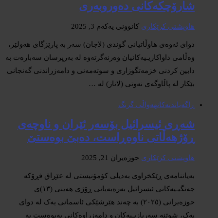
شارۆچکەکانی دەوروبەری
هاوپشتی کرێکاری
کانوونی یەکەم 3, 2025
دوای ئەوەی هاوڵاتیانى گوندی (لاجان) سەر بە پارێزگای هەولێر،
وەڵامی داواکاریـیەکانیان وەرنەگرتەوە لە بەرپرسان سەبارەت بە
دابین کردنی خزمەتگوزاری و سوتەمەنی و دامەزراندنی گەنجانی
بێکار لە پاڵاوگەی نەوتی (لاناز) لە …
ڕاگەیاندنەکان
هەواڵی گرنگ
شەڕی ئیسرائیل بۆسەر ئێران و ناوچەی
ڕۆژهەڵاتی ناوەڕاست، دەبێ بوەستێ
هاوپشتی کرێکاری
حوزه‌یران 21, 2025
بەیاننامەی ڕێکخراوی بەدیلی کۆمۆنیستی لە عێڕاق فڕۆکە
جەنگیـیەکانی ئیسرائیل بەرەبەیانی ڕۆژی هەینی (١٣)ی
حوزەیرانی (٢٠٢٥) بە چەند هێرشێکی ئاسمانی یەک لە دوای
یەک، شوێنە سەربازیـیەکان و دامەزراوەکانی پەیوەست بە