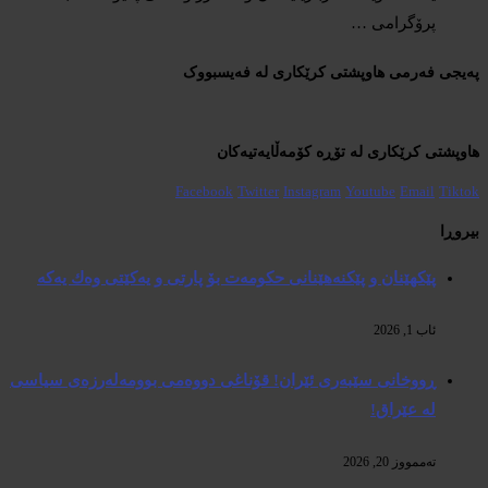
پرۆگرامی …
پەیجی فەرمی هاوپشتی کرێکاری لە فەیسبووک
هاوپشتی کرێکاری لە تۆڕە کۆمەڵایەتیەکان
Facebook
Twitter
Instagram
Youtube
Email
Tiktok
بیروڕا
پێكهێنان و پێكنەهێنانی حكومەت بۆ پارتی و یەكێتی وەك یەكە
ئاب 1, 2026
ڕووخانی سێبەری ئێران! قۆناغی دووەمی بوومەلەرزەی سیاسی
لە عێراق!
تەممووز 20, 2026