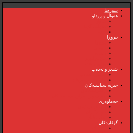
سەرەتا
هەواڵ و ڕوداو
هەواڵ
هەواڵی گرنگ
ڤیدیۆ
بیروڕا
بیروڕا
ئابوری
دیمانە
سۆشیالیزم
وتەی هەفتە
شیعر و ئەدەب
شیعر و ئەدەب
خاترە و بەسەرهات
حیزبە سیاسیەکان
ڕاگەیاندنەکان
حیزب و ریکخراوە سیاسیەکان
جەماوەری
بزوتنەوەی ژنان
خویند‌کاران
یەکی ئایار
گۆڤارەکان
کتێبخانە