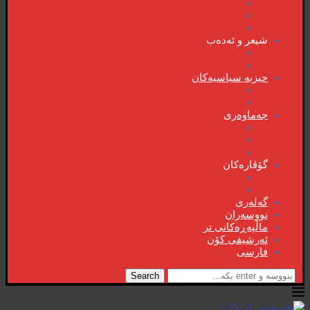
دیمانە
سۆشیالیزم
وتەی هەفتە
شیعر و ئەدەب
شیعر و ئەدەب
خاترە و بەسەرهات
حیزبە سیاسیەکان
ڕاگەیاندنەکان
حیزب و ریکخراوە سیاسیەکان
جەماوەری
بزوتنەوەی ژنان
خویند‌کاران
یەکی ئایار
گۆڤارەکان
کتێبخانە
گۆڤارەکان
گەلەری
نووسەران
ماڵپەڕەکانی تر
ئەرشیفی کۆن
فارسی
Search