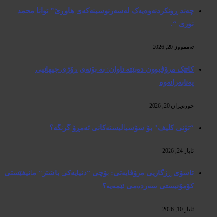
چەند ڕونکردنەوەیەک لەسەرنوسینەکەی هاوڕێ” توانا محمد
نوری “.
تەممووز 20, 2026
کاتێک مرۆڤبوون دەبێتە تاوان؛ بە بۆنەی ڕۆژی جیهانیی
پەنابەرانەوە
حوزه‌یران 20, 2026
“تۆنی کلیف” بۆ سۆسیالیستەکانی ئەمڕۆ گرنگە؟
ئایار 24, 2026
ئاسۆی ڕزگاریی مرۆڤایەتی: بۆچی “دنیایەکی باشتر” مانیفێستی
کۆمۆنیستی سەردەمی ئێمەیە؟
ئایار 10, 2026