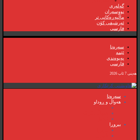
گۆڤارەکان
گەلەری
نووسەران
ماڵپەڕەکانی تر
ئەرشیفی کۆن
فارسی
سەرەتا
ئێمە
پەیوەندی
فارسی
هەینی 7 ئاب 2026
سەرەتا
هەواڵ و ڕوداو
هەواڵ
هەواڵی گرنگ
ڤیدیۆ
بیروڕا
بیروڕا
ئابوری