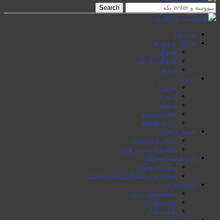
Search
سەرەتا
هەواڵ و ڕوداو
هەواڵ
هەواڵی گرنگ
ڤیدیۆ
بیروڕا
بیروڕا
ئابوری
دیمانە
سۆشیالیزم
وتەی هەفتە
شیعر و ئەدەب
شیعر و ئەدەب
خاترە و بەسەرهات
حیزبە سیاسیەکان
ڕاگەیاندنەکان
حیزب و ریکخراوە سیاسیەکان
جەماوەری
بزوتنەوەی ژنان
خویند‌کاران
یەکی ئایار
گۆڤارەکان