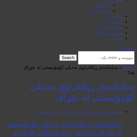
کتێبخانە
گۆڤارەکان
گەلەری
نووسەران
ماڵپەڕەکانی تر
ئەرشیفی کۆن
فارسی
پەیوەندی
Search
Home
»
بەیاننامەی ڕێکخراوی بەدیلی کۆمۆنیستی لە عێڕاق
Tag:
بەیاننامەی ڕێکخراوی بەدیلی
کۆمۆنیستی لە عێڕاق
+نووسەران
بیروڕا
ڕاگەیاندنەکان
نادر عەبدولحەمید
بەیاننامەی (ڕێکخراوی بەدیلی کۆمۆنیستی
لە عێڕاق) لەسەر ڕووداوەکانی لاجان و