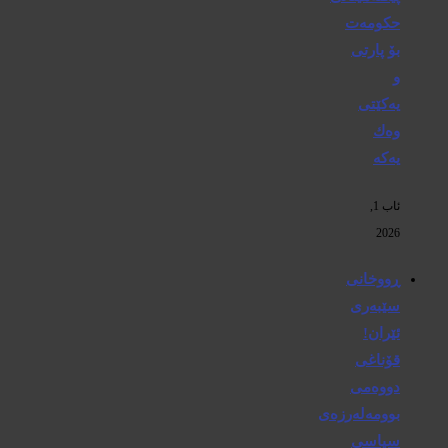
حكومەت
بۆ پارتی
و
یەكێتی
وەك
یەكە
ئاب 1,
2026
ڕووخانی
سێبەری
ئێران!
قۆناغی
دووەمی
بوومەلەرزەی
سیاسی