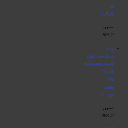
لە
عێراق!
تەممووز
20, 2026
چەند
ڕونکردنەوەیەک
لەسەرنوسینەکەی
هاوڕێ”
توانا
محمد
نوری “.
تەممووز
20, 2026