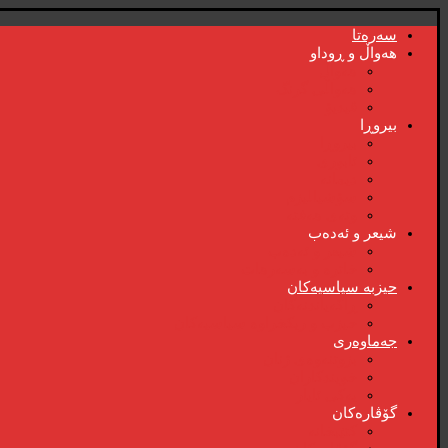
سەرەتا
هەواڵ و ڕوداو
هەواڵ
هەواڵی گرنگ
ڤیدیۆ
بیروڕا
بیروڕا
ئابوری
دیمانە
سۆشیالیزم
وتەی هەفتە
شیعر و ئەدەب
شیعر و ئەدەب
خاترە و بەسەرهات
حیزبە سیاسیەکان
ڕاگەیاندنەکان
حیزب و ریکخراوە سیاسیەکان
جەماوەری
بزوتنەوەی ژنان
خویند‌کاران
یەکی ئایار
گۆڤارەکان
کتێبخانە