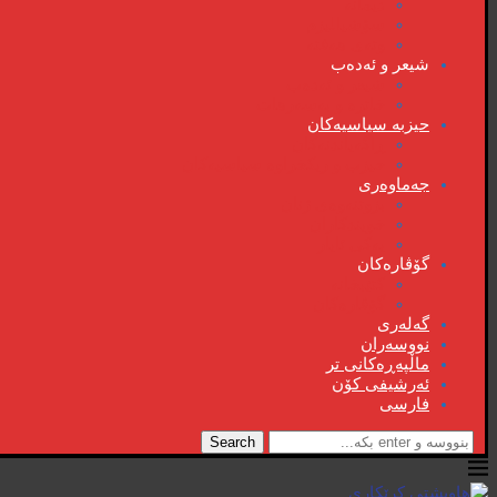
دیمانە
سۆشیالیزم
وتەی هەفتە
شیعر و ئەدەب
شیعر و ئەدەب
خاترە و بەسەرهات
حیزبە سیاسیەکان
ڕاگەیاندنەکان
حیزب و ریکخراوە سیاسیەکان
جەماوەری
بزوتنەوەی ژنان
خویند‌کاران
یەکی ئایار
گۆڤارەکان
کتێبخانە
گۆڤارەکان
گەلەری
نووسەران
ماڵپەڕەکانی تر
ئەرشیفی کۆن
فارسی
Search