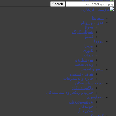
Search
سەرەتا
هەواڵ و ڕوداو
هەواڵ
هەواڵی گرنگ
ڤیدیۆ
بیروڕا
بیروڕا
ئابوری
دیمانە
سۆشیالیزم
وتەی هەفتە
شیعر و ئەدەب
شیعر و ئەدەب
خاترە و بەسەرهات
حیزبە سیاسیەکان
ڕاگەیاندنەکان
حیزب و ریکخراوە سیاسیەکان
جەماوەری
بزوتنەوەی ژنان
خویند‌کاران
یەکی ئایار
گۆڤارەکان