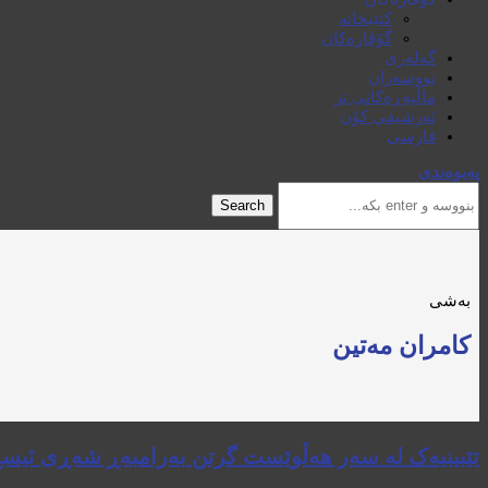
کتێبخانە
گۆڤارەکان
گەلەری
نووسەران
ماڵپەڕەکانی تر
ئەرشیفی کۆن
فارسی
پەیوەندی
Search
بەشی
كامران مه‌تین
‏تێبینیەک له سەر هەڵوێست گرتن بەرامبەڕ شەڕی‎ ئیسڕائیل و حەماس