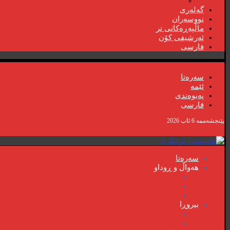
گۆڤارەکان
گەلەری
نووسەران
ماڵپەڕەکانی تر
ئەرشیفی کۆن
فارسی
سەرەتا
ئێمە
پەیوەندی
فارسی
پێنجشەممە 6 ئاب 2026
سەرەتا
هەواڵ و ڕوداو
هەواڵ
هەواڵی گرنگ
ڤیدیۆ
بیروڕا
بیروڕا
ئابوری