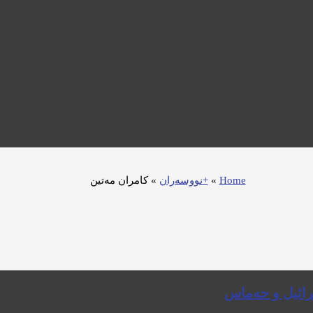
Home
»
+نووسەران
»
كامران مه‌تین