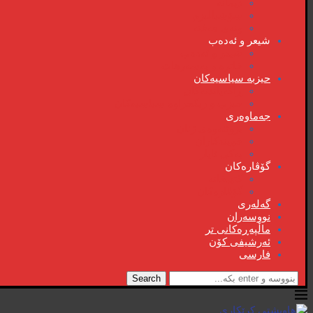
دیمانە
سۆشیالیزم
وتەی هەفتە
شیعر و ئەدەب
شیعر و ئەدەب
خاترە و بەسەرهات
حیزبە سیاسیەکان
ڕاگەیاندنەکان
حیزب و ریکخراوە سیاسیەکان
جەماوەری
بزوتنەوەی ژنان
خویند‌کاران
یەکی ئایار
گۆڤارەکان
کتێبخانە
گۆڤارەکان
گەلەری
نووسەران
ماڵپەڕەکانی تر
ئەرشیفی کۆن
فارسی
Search