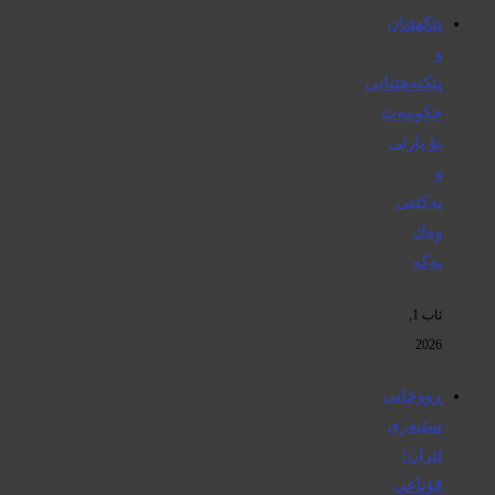
پێكهێنان
و
پێكنەهێنانی
حكومەت
بۆ پارتی
و
یەكێتی
وەك
یەكە
ئاب 1,
2026
ڕووخانی
سێبەری
ئێران!
قۆناغی