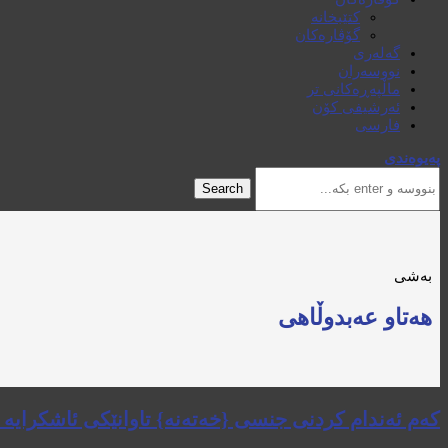
کتێبخانە
گۆڤارەکان
گەلەری
نووسەران
ماڵپەڕەکانی تر
ئەرشیفی کۆن
فارسی
پەیوەندی
Search
بەشی
هەتاو عەبدوڵاهی
کەم ئەندام کردنی جنسی {خەتەنە} تاوانێکی ئاشکرایە 