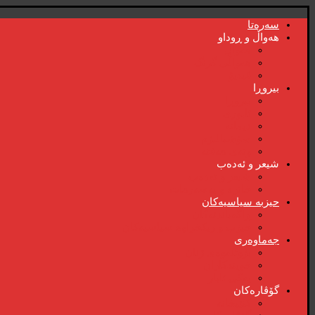
سەرەتا
هەواڵ و ڕوداو
هەواڵ
هەواڵی گرنگ
ڤیدیۆ
بیروڕا
بیروڕا
ئابوری
دیمانە
سۆشیالیزم
وتەی هەفتە
شیعر و ئەدەب
شیعر و ئەدەب
خاترە و بەسەرهات
حیزبە سیاسیەکان
ڕاگەیاندنەکان
حیزب و ریکخراوە سیاسیەکان
جەماوەری
بزوتنەوەی ژنان
خویند‌کاران
یەکی ئایار
گۆڤارەکان
کتێبخانە