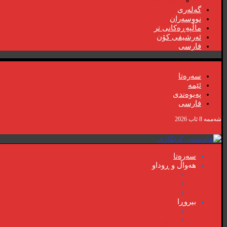
گۆڤارەکان
گەلەری
نووسەران
ماڵپەڕەکانی تر
ئەرشیفی کۆن
فارسی
سەرەتا
ئێمە
پەیوەندی
فارسی
شەممە 8 ئاب 2026
سەرەتا
هەواڵ و ڕوداو
هەواڵ
هەواڵی گرنگ
ڤیدیۆ
بیروڕا
بیروڕا
ئابوری