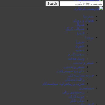
Search
سەرەتا
هەواڵ و ڕوداو
هەواڵ
هەواڵی گرنگ
ڤیدیۆ
بیروڕا
بیروڕا
ئابوری
دیمانە
سۆشیالیزم
وتەی هەفتە
شیعر و ئەدەب
شیعر و ئەدەب
خاترە و بەسەرهات
حیزبە سیاسیەکان
ڕاگەیاندنەکان
حیزب و ریکخراوە سیاسیەکان
جەماوەری
بزوتنەوەی ژنان
خویند‌کاران
یەکی ئایار
گۆڤارەکان