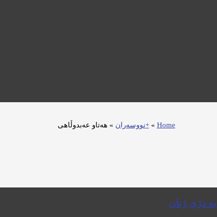
Home
»
+نووسەران
»
هەتاو عەبدوڵاهی
بە دژی ژنان