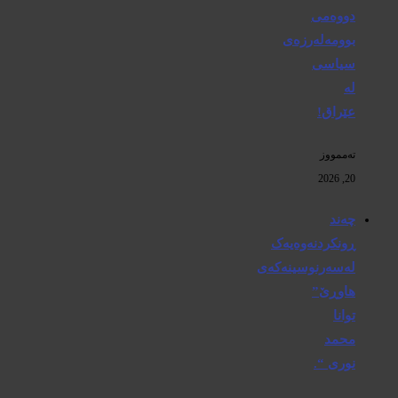
دووەمی
بوومەلەرزەی
سیاسی
لە
عێراق!
تەممووز
20, 2026
چەند
ڕونکردنەوەیەک
لەسەرنوسینەکەی
هاوڕێ”
توانا
محمد
نوری “.