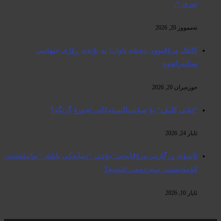
نوری “.
تەممووز 20, 2026
کاتێک مرۆڤبوون دەبێتە تاوان؛ بە بۆنەی ڕۆژی جیهانیی
پەنابەرانەوە
حوزه‌یران 20, 2026
“تۆنی کلیف” بۆ سۆسیالیستەکانی ئەمڕۆ گرنگە؟
ئایار 24, 2026
ئاسۆی ڕزگاریی مرۆڤایەتی: بۆچی “دنیایەکی باشتر” مانیفێستی
کۆمۆنیستی سەردەمی ئێمەیە؟
ئایار 10, 2026