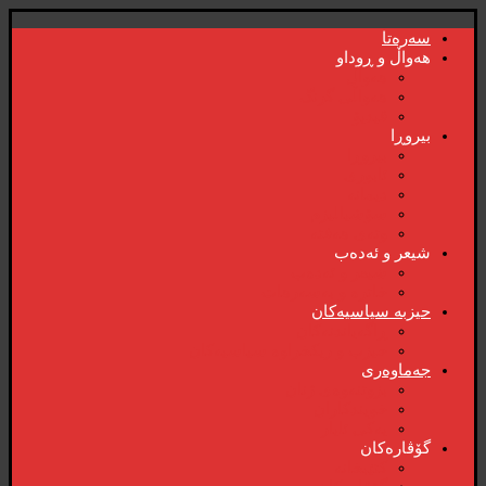
سەرەتا
هەواڵ و ڕوداو
هەواڵ
هەواڵی گرنگ
ڤیدیۆ
بیروڕا
بیروڕا
ئابوری
دیمانە
سۆشیالیزم
وتەی هەفتە
شیعر و ئەدەب
شیعر و ئەدەب
خاترە و بەسەرهات
حیزبە سیاسیەکان
ڕاگەیاندنەکان
حیزب و ریکخراوە سیاسیەکان
جەماوەری
بزوتنەوەی ژنان
خویند‌کاران
یەکی ئایار
گۆڤارەکان
کتێبخانە