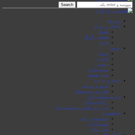
Search
سەرەتا
هەواڵ و ڕوداو
هەواڵ
هەواڵی گرنگ
ڤیدیۆ
بیروڕا
بیروڕا
ئابوری
دیمانە
سۆشیالیزم
وتەی هەفتە
شیعر و ئەدەب
شیعر و ئەدەب
خاترە و بەسەرهات
حیزبە سیاسیەکان
ڕاگەیاندنەکان
حیزب و ریکخراوە سیاسیەکان
جەماوەری
بزوتنەوەی ژنان
خویند‌کاران
یەکی ئایار
گۆڤارەکان