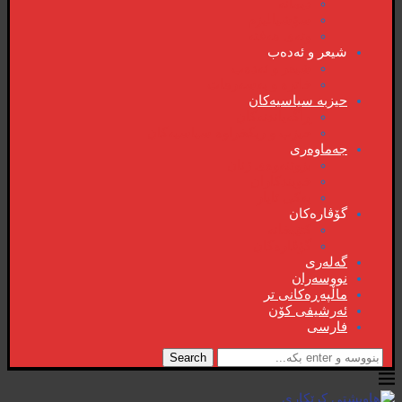
دیمانە
سۆشیالیزم
وتەی هەفتە
شیعر و ئەدەب
شیعر و ئەدەب
خاترە و بەسەرهات
حیزبە سیاسیەکان
ڕاگەیاندنەکان
حیزب و ریکخراوە سیاسیەکان
جەماوەری
بزوتنەوەی ژنان
خویند‌کاران
یەکی ئایار
گۆڤارەکان
کتێبخانە
گۆڤارەکان
گەلەری
نووسەران
ماڵپەڕەکانی تر
ئەرشیفی کۆن
فارسی
Search