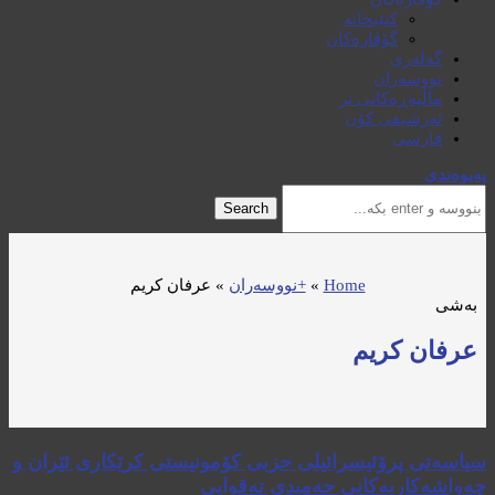
کتێبخانە
گۆڤارەکان
گەلەری
نووسەران
ماڵپەڕەکانی تر
ئەرشیفی کۆن
فارسی
پەیوەندی
Search
Home
»
+نووسەران
»
عرفان کریم
بەشی
عرفان کریم
سیاسەتی پرۆئیسرائیلی حزبی کۆمونیستی کرێکاری ئێران و
چەواشەکاریەکانی حەمیدی تەقوایی