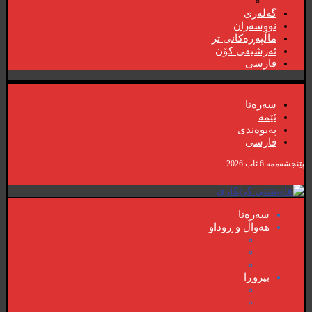
گۆڤارەکان
گەلەری
نووسەران
ماڵپەڕەکانی تر
ئەرشیفی کۆن
فارسی
سەرەتا
ئێمە
پەیوەندی
فارسی
پێنجشەممە 6 ئاب 2026
سەرەتا
هەواڵ و ڕوداو
هەواڵ
هەواڵی گرنگ
ڤیدیۆ
بیروڕا
بیروڕا
ئابوری