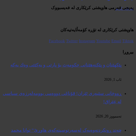
پەیجی فەرمی هاوپشتی کرێکاری لە فەیسبووک
عرفان کریم
هاوپشتی کرێکاری لە تۆڕە کۆمەڵایەتیەکان
Facebook
Twitter
Instagram
Youtube
Email
Tiktok
بیروڕا
پێكهێنان و پێكنەهێنانی حكومەت بۆ پارتی و یەكێتی وەك یەكە
ئاب 1, 2026
ڕووخانی سێبەری ئێران! قۆناغی دووەمی بوومەلەرزەی سیاسی
لە عێراق!
تەممووز 20, 2026
چەند ڕونکردنەوەیەک لەسەرنوسینەکەی هاوڕێ” توانا محمد