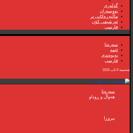
گۆڤارەکان
گەلەری
نووسەران
ماڵپەڕەکانی تر
ئەرشیفی کۆن
فارسی
سەرەتا
ئێمە
پەیوەندی
فارسی
شەممە 8 ئاب 2026
سەرەتا
هەواڵ و ڕوداو
هەواڵ
هەواڵی گرنگ
ڤیدیۆ
بیروڕا
بیروڕا
ئابوری