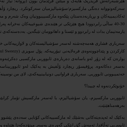
هێرشبەرانەش فریدریک هایەک و میڵتن فرێدمان بوون (بڕوانە: نیاز 
سەرکەوتووانە دەنگی مارکسیزم/سۆشیالیزمیان سەرکوتکرد. ریچارد ۆڵف ز
ئەکادیمییەکان و بڕیاربەدەستان پێکەوە مارکسییبوونیان وەک شەرم و م
30-40 ساڵی رابردوودا هیچ هێزێکی تر هێندەی شیوعییەکان نەخرانە 
یارمەتیمان بدات لە رابردوو و ئێستا و داهاتوومان تێبگەین. بەدەست
سەرباری فشاری هەمەچەشنە لەسەر سۆشیالیستەکان و لاوازییەکانی خۆیان
بوارەن کە لە زۆر لەو باسانەی دەربارەی ئابووریی مارکسیی دەکرێنەوە،
حەتمیبوونی ئابووریی. سەرباری فراوانیی دونیابینییەکەی، لای من نوسینە
خۆنوێکردنەوە لە چییدا؟
ئابووریی مارکسیزم، یان سۆشیالیزم، با لەسەر مارکسیش تۆمار کرابێ
بەرهەمناهێنێت.
یەکێک لە ئەپدەیتەکانی بەشێك لە مارکسییەکانی کۆتایی سەدەی پێشوو
ئابووریی تەڵاقدا. ئەمەش گۆڕانێکی گەورەی بەسەر میتۆدەکەدا هێناوە و 