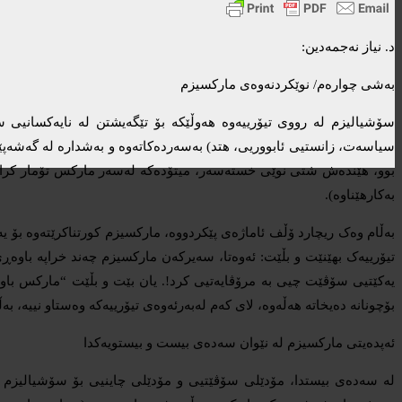
د. نیاز نەجمەدین:
بەشی چوارەم/ نوێکردنەوەی مارکسیزم
سۆشیالیزم لە رووی تیۆرییەوە هەوڵێکە بۆ تێگەیشتن لە نایەکسانیی 
سیاسەت، زانستیی ئابووریی، هتد) بەسەردەکاتەوە و بەشدارە لە گەشەپێد
بوو، هێندەش شتی نوێی خستەسەر، میتۆدەکە لەسەر مارکس تۆمار کراوە 
بەکارهێناوە).
بەڵام وەک ریچارد ۆڵف ئاماژەی پێکردووە، مارکسیزم کورتناکرێتەوە بۆ 
تیۆرییەک بهێنێت و بڵێت: ئەوەتا، سەیرکەن مارکسیزم چەند خراپە باو
بۆچونانە دەیخاتە هەڵەوە، لای کەم لەبەرئەوەی تیۆرییەکە وەستاو نییە، بەڵ
ئەپدەیتی مارکسیزم لە نێوان سەدەی بیست و بیستویەکدا
لە سەدەی بیستدا، مۆدێلی سۆڤێتیی و مۆدێلی چاینیی بۆ سۆشیالیزم گور