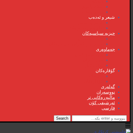
دیمانە
سۆشیالیزم
وتەی هەفتە
شیعر و ئەدەب
شیعر و ئەدەب
خاترە و بەسەرهات
حیزبە سیاسیەکان
ڕاگەیاندنەکان
حیزب و ریکخراوە سیاسیەکان
جەماوەری
بزوتنەوەی ژنان
خویند‌کاران
یەکی ئایار
گۆڤارەکان
کتێبخانە
گۆڤارەکان
گەلەری
نووسەران
ماڵپەڕەکانی تر
ئەرشیفی کۆن
فارسی
Search