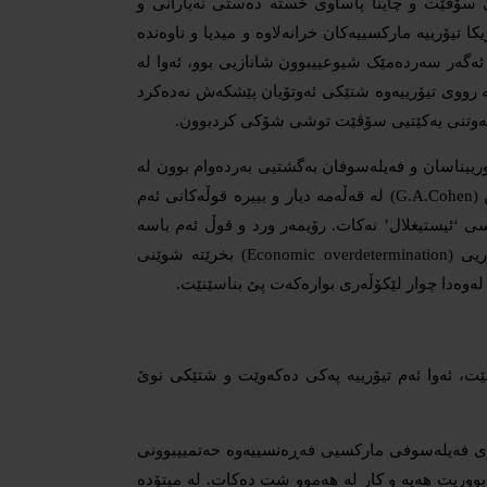
ی سۆڤێت و چاینا پاساوی خستە دەستی نەیارانی و
یۆرییە مارکسییەکان خرانەلاوە و میدیا و ناوەندە
ئەگەر سەردەمێک شیوعییبوون شانازیی بوو، ئەوا لە
 لە رووی تیۆرییەوە شتێکی ئەوتۆیان پێشکەش نەدەکرد
ە کەوتنی یەکێتیی سۆڤێت توشی شۆکی کردبوون.
رییناسان و فەیلەسوفان بەگشتیی بەردەوام بوون لە
کارکردن و پێداچوونەوەی فرەلایەنی تیۆرییەکە. پۆل سویزی (Paul Sweezy) و پۆڵ باران (Paul Baran) و جۆن رۆیمەر (John E. Roemer) و کۆهین (G.A.Cohen) لە قەڵەمە دیار و بییرە قوڵەکانی ئەم
سی ‘ئیستیغلال’ نەکات. رۆیمەر ورد و قوڵ ئەم باسە
بەسەر دەکاتەوە. پرۆفیسۆر ریچارد ۆڵفیش بە یەکێک لەو ئابوورییناسە مارکسییانە دانراوە کە بەشداریی هەیە لەوەی دەرە-حەتمیبوونی ئابووریی (Economic overdetermination) بخرێتە شوێنی
 لەوەدا چوار لێکۆڵەری بوارەکەت پێ بناسێنێت.
ت، ئەوا ئەم تیۆرییە پەکی دەکەوێت و شتێکی نوێ
ێری فەیلەسوفی مارکسیی فەڕەنسییەوە حەتمییبوونی
ابووریت هەیە و کار لە هەموو شت دەکات. لە میتۆدە