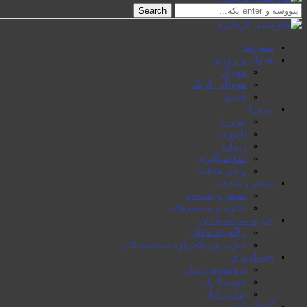
Search
سەرەتا
هەواڵ و ڕوداو
هەواڵ
هەواڵی گرنگ
ڤیدیۆ
بیروڕا
بیروڕا
ئابوری
دیمانە
سۆشیالیزم
وتەی هەفتە
شیعر و ئەدەب
شیعر و ئەدەب
خاترە و بەسەرهات
حیزبە سیاسیەکان
ڕاگەیاندنەکان
حیزب و ریکخراوە سیاسیەکان
جەماوەری
بزوتنەوەی ژنان
خویند‌کاران
یەکی ئایار
گۆڤارەکان