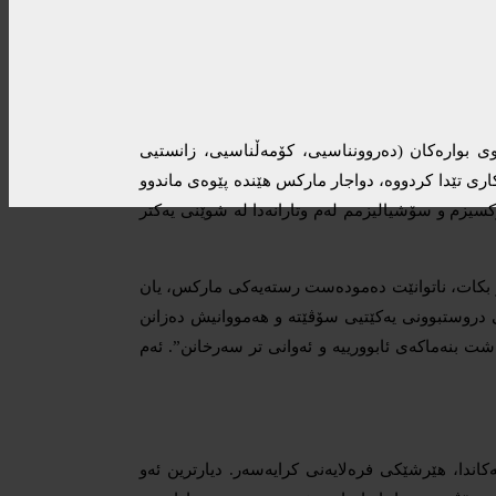
ی بوارەکان (دەروونناسیی، کۆمەڵناسیی، زانستیی
ری تێدا کردووە، دواجار مارکس هێندە پێوەی ماندوو
یزم و سۆشیالیزمم لەم وتارانەدا لە شوێنی یەکتر
کار بکات، ناتوانێت دەمودەست رستەیەکی مارکس، یان
 دروستبوونی یەکێتیی سۆڤێتە و هەمووانیش دەزانن
بڵێت “مارکس باوەڕی بە حەتمیبوونی ئابووریی(economic determinism) هەیە، واتە هەموو شت بنەماکەی ئابوورییە و ئەوانی تر سەرخانن”. ئەم
اندا، هێرشێکی فرەلایەنی کرایەسەر. دیارترین ئەو