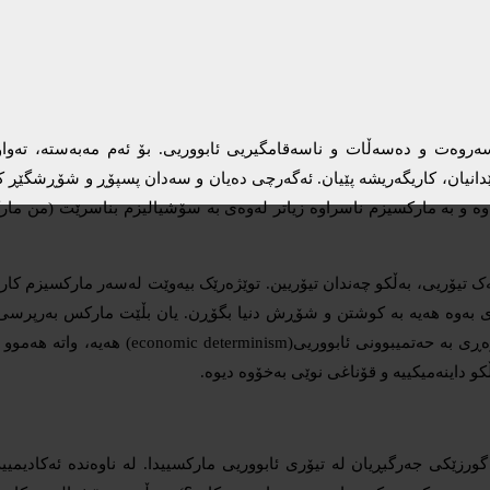
سەروەت و دەسەڵات و ناسەقامگیریی ئابووریی. بۆ ئەم مەبەستە، تەواو
انیان، کاریگەریشە پێیان. ئەگەرچی دەیان و سەدان پسپۆڕ و شۆڕشگێڕ کا
و بە مارکسیزم ناسراوە زیاتر لەوەی بە سۆشیالیزم بناسرێت (من مارکس
یەک تیۆریی، بەڵکو چەندان تیۆریین. توێژەرێک بیەوێت لەسەر مارکسیزم 
ەڕی بەوە هەیە بە کوشتن و شۆڕش دنیا بگۆڕن. یان بڵێت مارکس بەرپرسی
یەکێتیی سۆڤێت چیی بە مرۆڤایەتیی کرد!. یان بێت و 
کو داینەمیکییە و قۆناغی نوێی بەخۆوە دیوە.
زێکی جەرگبڕیان لە تیۆری ئابووریی مارکسییدا. لە ناوەندە ئەکادیمییەک