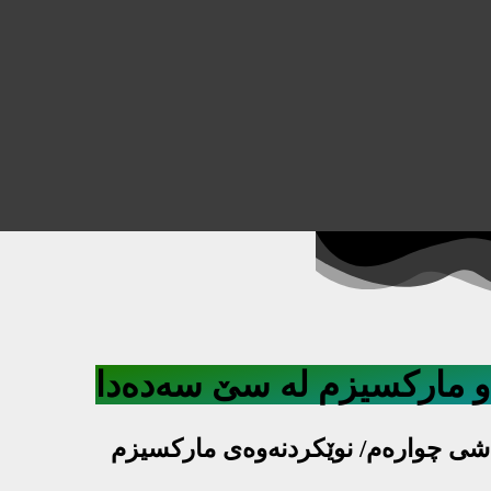
و مارکسیزم لە سێ سەدەدا
شی چوارەم/ نوێکردنەوەی مارکسیزم