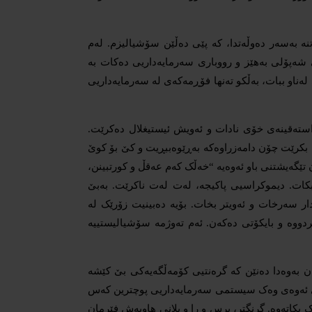
نە بەسەر دەوڵەتدا، کە پێی دەڵێن سۆشیالیزم. لەم
ی شەپۆلی بەهێز و رووباری سەرمایەداریی دەکات بە
ناو ببات، بەڵکو تەنها فۆڕمەکەی لە سەرمایەداریی
استەقینەی خۆی نادات و ئەویش ئیستیغلال دەکرێت.
ە بکرێت چۆن دامەزراوەکە بەڕێوەببڕیت و کێ بۆ کوێ
 تێگەیشتنی باو ئەوەیە “خەڵک کەم عەقڵ و کورتبینن،
کات. دیموکراسیی پاکیجە، لەت لەت ناکرێت. بەبێ
 سەرخات و ئەویتر بخات. بۆیە دەبینیت زۆرێک لە
دووە و بایکۆتی دەکەن. ئەم تەوژمە سۆشیالیستییە
ن بەوەدا دەنێن کە گرەنتیی کۆمەڵگەیەکی بێ کێشە
 بری ئەوەی وەک سیستمی سەرمایەداریی پوچترین کەس
بکاتەوە. گرنگتر، پرس و را و پلانی هاوبەش فێرمان