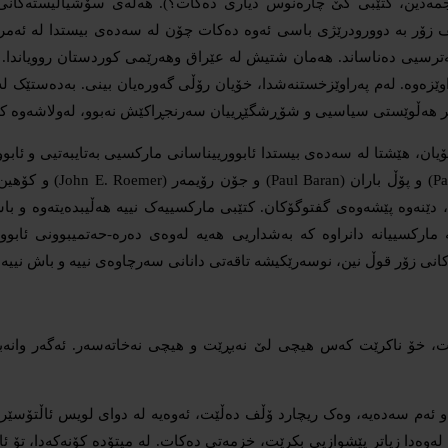
نەجمەدین، کتێبی کێ چارەنوس دیاری دەکات؟). هەڵەی سۆشیالیستەکان
ۆر بە دوورودرێژی باسی ئەوە دەکات چۆن لە سەدەی بیستدا لە ئەمریکا ت
ەترسیی دەناساند. هەمان شتیش لە عێراق وهەرێمی کوردستان روویاندا. 
پەراوێزەوە. لەم پەراوێزخستنەشدا، خۆیان رۆڵی گەورەیان بینی. بەدەستێک
ەکەی تر هەڵوێستی سیاسیی و شۆڕشگێڕییان سەرنجڕاکێش نەبوو، لەولاشەو
، هێشتا لە سەدەی بیستدا ئابوورییناسانی مارکسیی بەتایبەتیی و ئابوو
 دێنەوە پێشەوەی گفتوگۆکان. کتێبی مارکسییەک نییە هەڵیبدەیتەوە و با
کانی زۆر قوڵ نین، نوسەرێکیشە تاقەتی دانانی سەرچاوەی نییە و باش نییە
ت، خۆ ناکرێت کەس هیچی لێ نەبڕێت و هیچی نەخاتەسەر. ئەگەر وانەبێ
 و ئەم سەدەیە، وەک ریچارد ۆڵف دەڵێت، ئەوەیە لە دوای لویس ئاڵتۆس
لەوەدا زیاتر پێشوازیی بکرێت، خزمەتی دەکات. لە میتۆدە کۆنەکەدا، تۆ ئ