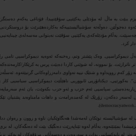
م ببێت بە ماڵ. لە مۆدێلی یەکێتیی سۆڤێتییدا، قۆناغی یەکەم دەستگرت
ێکەوە دەجوڵێن. دەوڵەتە سۆشیالیستییەکە بەکاردەهێنرێت بۆ دروستکردن
سپێت. بەڵام مۆدێلەکەی یەکێتیی سۆڤێت نەیتوانی مەسەلەی چینایەتیی لە
ار کرد.
گەڵ دیموکراسیی. وەک پێشتر وتم، رەخنەکە ئەوەیە دیموکراسیی تامی ر
 ناترازێت. بۆ نموونە، لە شوێنی کاردا دەبێت پرس بە کرێکار/کارمەندەک
ە زۆر کەم روویداوە و شتێک نییە تەواوی دامەزراوەکانی گرتبێتەوە. ئەسڵەن
 بەکورتیی، دیکتاتۆریی ئابووریی ناهێڵێت دیموکراسیی سیاسیی کار ب
یاربەدەستی سیاسیی ئەم حزب و ئەو حزب بکەوێت، یان ئەم سەرمایەدار
 لەسەر دەکەن، زۆرێک لە کەمدەرامەت و داهات مامناوەند پشتیان تێکر
ە سۆشیالیستە نوێکان لەمەشدا هەنگاوێکیان ناوە و روون و رەوان ددا
میشدا بمێنێتەوە، بەڵام لەوە تێناپەڕێت دەنگێک بێت لە دەنگەکان، لە
ەتر لە نایەکسانیی بدات و سەروەت و دەسەڵاتی مرۆڤەکان لە یەکتر نزیک 