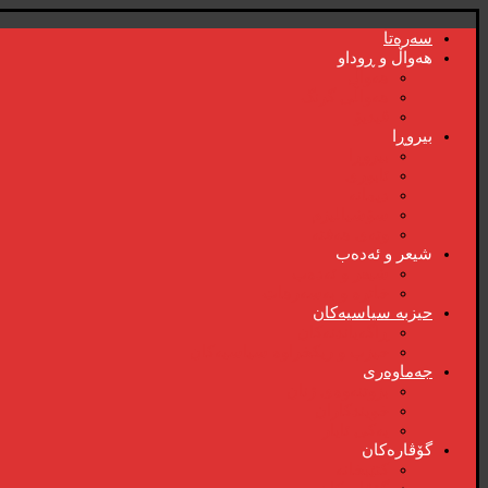
سەرەتا
هەواڵ و ڕوداو
هەواڵ
هەواڵی گرنگ
ڤیدیۆ
بیروڕا
بیروڕا
ئابوری
دیمانە
سۆشیالیزم
وتەی هەفتە
شیعر و ئەدەب
شیعر و ئەدەب
خاترە و بەسەرهات
حیزبە سیاسیەکان
ڕاگەیاندنەکان
حیزب و ریکخراوە سیاسیەکان
جەماوەری
بزوتنەوەی ژنان
خویند‌کاران
یەکی ئایار
گۆڤارەکان
کتێبخانە