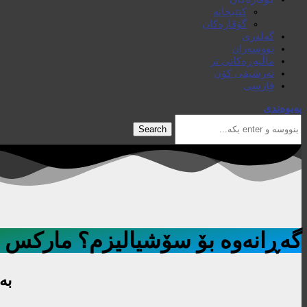
کتێبخانە
گۆڤارەکان
گەلەری
نووسەران
ماڵپەڕەکانی تر
ئەرشیفی کۆن
فارسی
پەیوەندی
Search
گەڕانەوە بۆ سۆشیالیزم؟ مارکس 
بە