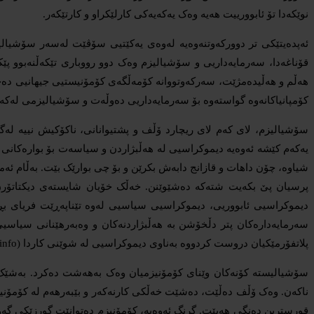
نوێکەدا تۆ ئابوورییت هەیە وەک یەکەیەکی کارلێکراو و کارتێکەر.
ئەپدەیتێکی تر دوورکەوتنەوەیە لەوەی یەکێتیی سۆڤێت لەسەر سۆشیالیز
قۆناغەدا، سەرمایەداریی و سۆشیالیزم وەک دوو رووباری تێکەڵنەبوو پ
هەڵم و هەڵیدەمژێت، سەرکەوتووانە کۆمەڵگەی کۆمۆنیستیی جیهانیی دەچە
کۆمپانیاکانەوە گواستەوە بۆ سەرمایەداریی دەوڵەت و سۆشیالیزمی لەکەد
سۆشیالیزم، لای کەم لای ریچارد ۆڵف و پشتیوانانی، ناکۆکیش نییە لە
یەکەم کێشە ئەوەیە دیموکراسیی لە هەڵبژاردن و سیاسەت بۆ بوارەکانی تر
شیاوە، چۆن داهات و قازانج دابەش بکرێن و بۆ چی بوارێک بێت. بەڵام ئەم
پرسیان پێ بکەیت شتەکە دەشێوێنن. خەڵک خۆیان شایستەی دیکتاتۆرن”.
دیموکراسیی ئابووریی، دیموکراسیی سیاسیی لەوە تێناپەڕێت فریای بڕ
سەرمایەدارەکان پتر دڵخۆشن بە هەڵبژاردنەکان و وەبەرهێنانی سیاسیی
پلاتفۆرمێکیان دروست کردووە بەناوی دیموکراسیی لە شوێنی کاردا (democracyatwork.info).
سۆشیالیستە کۆنەکان وێنای کۆمۆنیزمیان وەک بەهەشت دەکرد. بەشێک ل
ناکەن. وەک ۆڵف دەڵێت، دەشێت خەڵكی کارنەکەر و بێبەرهەم لە کۆمۆنیز
قورسترین دەنگی هەبێت. گرنگ ئەوەیە، کۆمۆنیزم دەتوانێت گورزێکی گەور