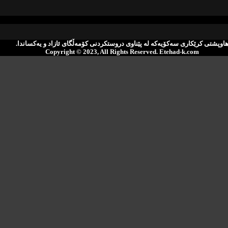
اوپشتی کرێکاری سەکۆیەکە لە پێناوی دروستکردنی کۆمەڵگای ئازاد و یەکساندا.
Copyright © 2023, All Rights Reserved. ‌Etehad-k.com