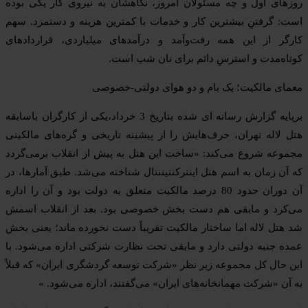
روزهای اول و چه مسئولان امروز، نگاهشان به نیروی کار یکی بوده
است: گرفتنِ بیشترین کار و خدمات با کمترین هزینه و دستمزد. سهم
کارگر از این همه رفت‌وآمد و درآمدهای میلیاردی، قراردادهای
کوتاه‌مدت و استرسِ دائم برای نان شب است.
معمای مالکیت؛ یک بام و دو هوای دولتی-خصوصی
برپایه گزارش رسانه ای شده بتاریخ 3 خرداد،یکی از کارگران باسابقه
هتل لاله تهران، حرف‌هایش را از پیشینه تاریخی و گره‌های مالکیتی
مجموعه شروع می‌کند: «ساخت این هتل به پیش از انقلاب برمی‌گردد
که آن زمان به اسم هتل اینترکنتیننتال شناخته می‌شد. طبق آمارها، در
آن دوران حدود 80 درصد مالکیت متعلق به دولت بود و آن را اداره
می‌کرد و مابقی هم دست بخش خصوصی بود. بعد از انقلاب اسمش
شد هتل لاله اما ساختار مالکیت تقریباً دست نخورده ماند؛ یعنی بخش
عمده‌ جنبه دولتی دارد و مابقی تحت نظارت شرکتی اداره می‌شود. با
این حال کل مجموعه زیر نظر «شرکت توسعه گردشگری ایران» که قبلاً
به آن «شرکت مهمانخانه‌های ایران» می‌گفتند، اداره می‌شود. »