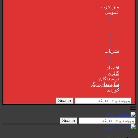
خاطرە و سرگذشت
میز احزب
عمومی
جنبش زنان
جنبش دانشجوئی
اول ماە می
سخن هفتە
گفتگو
بیانیە و اطلاعیە
نشریات
کتابخانە
نشریات
اقتصاد
گالری
نویسندگان
سایت‌های دیگر
کوردی
Search
Search
صفحە اول