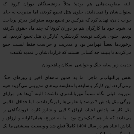
البته مقاومت‌هایی هم بوده؛ مثلاً بازنشستگان دوران کرونا که
سنوات‌شان را نمی‌دادند، جلوی هتل تجمع کردند، اما مدیریت به جای
جواب دادن، تهدید کرد که هرکس در تجمع بوده سنواتش دیرتر پرداخت
می‌شود. خود ما کارگران هم در دوران کرونا که چند ماه حقوق نگرفته
بودیم، جلوی شرکت توسعه گردشگری کارگران هتل تجمع کردیم، اما
برخوردها بعضاً قهرآمیز بود و مدیریت و حراست فقط لیست جمع
می‌کردند تا ببینند چه کسانی هستند که قراردادشان را تمدید نکنند.»
خدمت زیر سایه جنگ و حواشی اسکان پناهجویان
بخش پرالتهاب‌تر ماجرا اما به همین ماه‌های اخیر و روزهای جنگ
برمی‌گردد. این کارگر باسابقه با مقایسه تیم‌های مدیریتی می‌گوید: «تیم
مدیریت قبلی نگاه نسبتاً مهربانانه‌تری داشت؛ البته آن‌ها هم مزایای
بزرگی مثل پاداش 7 درصد یا تعاونی‌ها را برنگرداندند، اما حداقل اقلامی
مثل کارانه، پاداش اعیاد، ارزاق کالایی و شارژ کارت فروشگاهی را
می‌دادند که باز هم کمک‌خرج بود. اما به تدریج، همان‌کارانه و ارزاق و
پاداش اعیاد هم در سال 1404 کاملاً قطع شد و وضعیت معیشتی ما یک
پله دیگر سقوط کرد.»