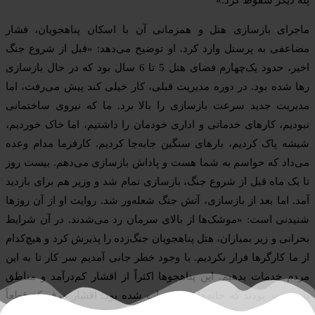
ماجرای بازسازی هتل و همزمانی آن با اسکان پناهجویان، فشار
مضاعفی به پرسنل وارد کرد. او توضیح می‌دهد: «قبل از شروع جنگ
اخیر، حدود یک‌چهارم فضای هتل 5 تا 6 سال بود که در حال بازسازی
رها شده بود. در دوره مدیریت قبلی، کار خیلی کند پیش می‌رفت، اما
مدیریت جدید سرعت بازسازی را بالا برد. ما که نیروی ساختمانی
نبودیم، کارهای خدماتی و اداری خودمان را داشتیم، اما خاک خوردیم،
شیشه پاک کردیم، بارهای سنگین جابه‌جا کردیم. کارفرما مدام وعده
می‌داد که حواسم به شما هست و پاداش بازسازی می‌دهم. بیست روز
تا یک ماه قبل از شروع جنگ، بازسازی تمام شد و وزیر هم برای بازدید
آمد. اما بعد از بازسازی، آتش جنگ شعله‌ور شد. روایت او از آن روزها
شنیدنی است: «موشک‌ها از بالای سرمان رد می‌شدند. در آن شرایط
بحرانی و زیر بمباران، هتل پناهجویان جنگ‌زده را پذیرش کرد و هیچ‌کدام
از ما کارگرها فرار نکردیم. با وجود خطر جانی آمدیم سر کار تا به این
مردم خدمات بدهیم. این پناهجوها اکثراً از اقشار کم‌درآمد و مناطق
پایین‌شهر بودند که خانه‌هایشان خراب شده بود؛ اقشار مرفه که قطعاً
ویلا و خانه‌های دیگری برای اسکان داشتند. دولت این امکان را فراهم