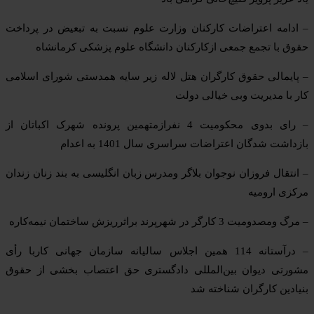
– ادامه اعتراضات کارکنان وزارت علوم نسبت به تبعیض در پرداخت
حقوق با تجمع جمعی ازکارکنان دانشگاه علوم پزشکی کرمانشاه
– پایمالی حقوق کارگران هتل لاله زیر سایه همدستی شورای اسلامی
کار با مدیریت وبی خیالی دولت
– رای بدوی محکومیت 4 نفرازمتهمین پرونده شهرک اکباتان از
بازداشت شدگان اعتراضات سراسری سال 1401 به اعدام
– انتقال فروزان نوجوان بلاگر ومدرس زبان انگلیسی به بند زنان زندان
مرکزی ارومیه
– مرگ ومصدومیت 3 کارگر در شهرپرند براثرریزش ساختمان نیمه‌کاره
– درآستانه 114 همین اجلاس سالیانه سازمان جهانی کاربا رأی
مشورتی دیوان بین‌المللی دادگستری حق اعتصاب بخشی از حقوق
بنیادین کارگران شناخته شد