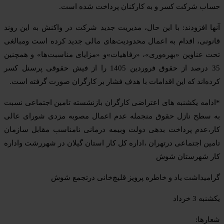
حساب شرکت کسر و به کارکنان پرداخت شده است. ‌
آ‌نها افزودند: با این حال، مدیریت جدید شرکت در واکنش به این روند
قانونی، اقدام به اعمال محدودیت‌های مالی جدید کرده است ومبالغی
تحت عناوین «بهره‌وری»، «رفاهیات»و «مزایای مناسبت‌ها» و همچنین
35 درصد از حقوق فروردین 1405 را از فیش حقوقی پرسنل کسر
کرده‌اند که این اقدامات با هدف فشار بر کارگران صورت گرفته است. ‌
*ادامه یکشنبه های اعتراضی کارگران بازنشسته تامین اجتماعی نسبت
به سطح نازل حقوق منجمله عدم اعمال مصوبه مزدی شورای عالی
کار،عدم پرداخت بدهی دولت وبیمه درمانی نامناسب مقابل سازمان
تامین اجتماعی درتهران ،اداره کل کار استان گیلان در شهررشت واداره
کار شهرستان شوش
گرامیداشت یاد و خاطره پرویز قلیچ‌خانی درتجمع شوش
یکشنبه 3 خرداد
شعارها: