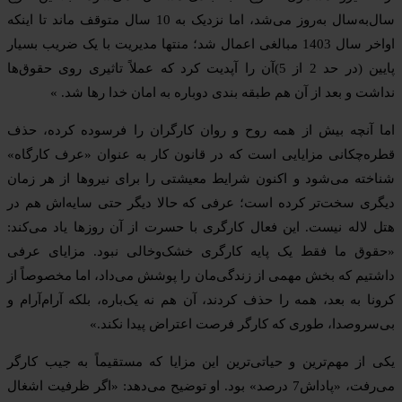
سال‌به‌سال به‌روز می‌شد، اما نزدیک به 10 سال متوقف ماند تا اینکه
اواخر سال 1403 مبالغی اعمال شد؛ منتها مدیریت با یک ضریب بسیار
پایین (در حد 2 از 5)آن را آپدیت کرد که عملاً تاثیری روی حقوق‌ها
نداشت و بعد از آن هم طبقه بندی دوباره به امان خدا رها شد. »
اما آنچه بیش از همه روح و روان کارگران را فرسوده کرده، حذف
قطره‌چکانی مزایایی است که در قانون کار به عنوان «عرف کارگاه»
شناخته می‌شود و اکنون شرایط معیشتی را برای نیروها از هر زمان
دیگری سخت‌تر کرده است؛ عرفی که حالا دیگر حتی سایه‌اش هم در
هتل لاله نیست. این فعال کارگری با حسرت از آن روزها یاد می‌کند:
«حقوق ما فقط یک پایه کارگری خشک‌وخالی نبود. مزایای عرفی
داشتیم که بخش مهمی از زندگی‌مان را پوشش می‌داد، اما مخصوصاً از
کرونا به بعد، همه را حذف کردند، آن هم نه یک‌باره، بلکه آرام‌آرام و
بی‌سروصدا، طوری که کارگر فرصت اعتراض پیدا نکند.»
یکی از مهم‌ترین و حیاتی‌ترین این مزایا که مستقیماً به جیب کارگر
می‌رفت، «پاداش7 درصد» بود. او توضیح می‌دهد: «اگر ظرفیت اشغال