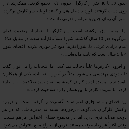
حدود 30 تا 40 نفر از کارگران بیرون لابی تجمع کردند، همکارشان را
روی دست گرفتند، آوردند داخل هتل و گفتند او باید سر کارش برگردد.
شورا آن زمان چنین پشتوانه و قدرتی داشت.»
اما امروز ورق برگشته است. این کارگر با انتقاد از وضعیت فعلی
می‌گوید: «در 10 سال گذشته، شورا عملاً ناکارآمد شده. در مقابل حذف
تمام مزایای عرفی ما، شورا تقریباً هیچ کار موثری نکرده. اعضای شورا
4 یا 5 سال است که ثابت مانده‌اند…»
او افزود: «کارفرما علناً دخالت نمی‌کند، اما انتخابات را می توان گفت
تا حدودی مهندسی می‌شود. مثلاً در آخرین انتخابات، یکی از همکاران
نامزد شد. نماینده اداره کار در کمیته سه‌نفره تایید صلاحیت، او را تایید
کرد، اما نماینده کارفرما این همکار را رد صلاحیت کرد…»
این فضای بسته، جلوی اعتراضات گسترده را گرفته است. او درباره
واکنش کارگران می‌گوید: «برخوردها بسته به مدیرعاملی که در هر
دولت می‌آید فرق دارد، اما در مجموع فضای اعتراض فراهم نیست.
وقتی اکثراً قرارداد موقت هستند، ترس از اخراج مانع اعتراض می‌شود.