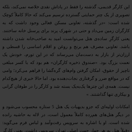
این کارگر قدیمی، گذشته را فقط در پاداش نقدی خلاصه نمی‌کند، بلکه
تصویری از یک چتر حمایتی گسترده ترسیم می‌کند که حالا کاملاً کوچک
شده است: «در گذشته، تعاونی مسکن فعالی وجود داشت که به
کارگران زمین می‌داد و حتی در شهرک پرند برای پرسنل خانه ساختند.
یعنی کارگرِ ساده‌ی هتل می‌توانست امید به صاحب‌خانه شدن داشته
باشد. تعاونی مصرف هم برنج و روغن و اقلام اساسی را قسطی و
ارزان‌تر از بازار به دست‌مان می‌رساند که در این تورم، خودش یک
نعمت بزرگ بود. «صندوق ذخیره کارگران» هم بود که با کسر مبلغی
ناچیز از حقوق، امکان گرفتن وام‌های گره‌گشا را فراهم می‌کرد؛ وامی
که در مواقع ضرر و گرفتاری نجات‌دهنده بود. اما حالا خبری از هیچ‌کدام
نیست. همه‌ی این چترها یک‌به‌یک بسته شد و کارگر را در طوفان گرانی
و بیکاری تنها گذاشتند. »
امکانات اولیه‌ای که جزو بدیهیات یک هتل 5 ستاره محسوب می‌شود و
در دیگر هتل‌های هم‌رده کاملاً معمول است، در لاله به حاشیه رانده
شده است. او با اشاره به سرویس رفت‌وآمد و لباس فرم می‌گوید:
«قبلاً هتل به هر چهار جهت اصلی تهران سرویس داشت. یعنی کارگر