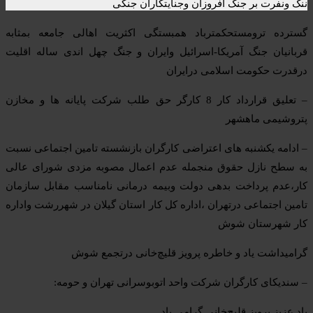
ننگ ونفرت بر جنگ افروزان وجنایتکاران جنگی
گسترده ترومستحکمترباد همبستگی اکثریت اهالی جامعه بمثابه
قربانیان جنگ آمریکا-اسرائیل وایران و جنگ چهل اندی ساله اقلیت
درقدرت حکومت اسلامی درايران
– تعلیق قرارداد کار 8 کارگر حق طلب شرکت پایانه ها و مخازن
پتروشیمی ماهشهر
– ادامه یکشنبه های اعتراضی کارگران بازنشسته تامین اجتماعی نسبت
به سطح نازل حقوق منجمله عدم اعمال مصوبه مزدی شورای عالی
کار،عدم پرداخت بدهی دولت وبیمه درمانی نامناسب مقابل سازمان
تامین اجتماعی درتهران ،اداره کل کار استان گیلان در شهررشت واداره
کار شهرستان شوش
گرامیداشت یاد و خاطره پرویز قلیچ‌خانی درتجمع شوش
– سندیکای کارگران شرکت واحد اتوبوسرانی تهران و حومه:
یاد عزیز پرویز قلیچ‌خانی گرامی باد