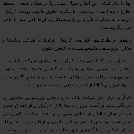
آنها با بیان اینکه «این اتفاق سوال مهمی را در فضای صنعتی منطقه
مطرح کرده است» پرسیدند: آیا پیگیری حقوق قانونی توسط کارگران
می‌تواند به عنوان عاملی برای پایان همکاری با آن‌ها تلقی شود یا ماجرا
چیز دیگری‌ست؟
درهمین رابطه:تجمع اعتراضی کارگران قراردادی شرکت پایانه‌ها و
مخازن پتروشیمی ماهشهرنسبت به کاهش حقوق
روزچهارشنبه 30 اردیبهشت، کارگران قراردادی شرکت پایانه‌ها و
مخازن پتروشیمی ماهشهرنسبت به کاهش حقوق تحت عناوین
«بهره‌وری»، «رفاهیات»و «مزایای مناسبت‌ها» و همچنین 35 درصد از
حقوق فروردین 1405 از فیش حقوقی دست به تجمع زدند.
کارگران قراردادی شرکت پایانه ها و مخازن پتروشیمی ماهشهر به
خبرنگاررسانه ای گفتند: پس از ماه‌ها تلاش کارگران برای احقاق حقوق
خود در سال 1403 رای قطعی مبنی بر پرداخت مطالبات 48 پرسنل
صادر شده بود. پس از طی مراحل قانونی و ارجاع پرونده به مرحله
اجرای احکام در دادگستری شهرستان بندر امام ، مبالغ مربوطه از