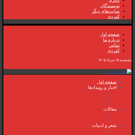
گالری
نویسندگان
سایت‌های دیگر
کوردی
صفحە اول
دربارە ما
تماس
کوردی
پنجشنبه ۱۵ مرداد ۱۴۰۵
صفحە اول
اخبار و رویدادها
اخبار
رویدادهای مهم
ویدئو
مقالات
مقالات
سوسیالیسم
شعر و ادبیات
شعر و ادبیات