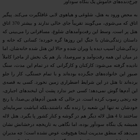
چرخ‌دنده‌های خاموش یک بنگاه سودآور
به محض ورود به هتل، شلوغی و هیاهوی لابی غافلگیرت می‌کند. پیگیر
اتاق که می‌شوی، می‌گویند تقریباً جای خالی ندارند و بیشتر 370 اتاق
هتل پر است. وسط این رفت‌وآمدهای شلوغ، مسافرانی را می‌بینی که
داستان زندگی‌شان با جنگِ این روزها گره خورده؛ کسانی که خانه و
زندگی‌شان آسیب دیده یا ویران شده و حالا این هتل شده خانه‌شان. اما
در میان این همه رفت‌وآمد و سروصدا، باز هم یک بخش از ماجرا کاملاً
نادیده گرفته می‌شود: کارکنان و کارگرانی که در تمام این مدت، سنگ
صبورِ این خانواده‌های جنگ‌زده بوده‌اند و با تمام خستگی، کار را جلو
برده‌اند تا هتل در این شرایط اضطراری زمین نخورد. کسی به قصه‌ی
این آدم‌ها گوش نمی‌دهد؛ کسی خبر ندارد پشت آن لبخندهای اجباری،
چه رنجی رسوب کرده است. در حالی که همین آدم‌های بی‌صدا، با رنج
خودشان نه تنها این شعبه را زنده نگه داشتند،بلکه انباشت سرمایه‌ای
ساختند تا 4 هتل لاله دیگر هم در گوشه و کنار کشور پا بگیرد. هتل لاله
همیشه یک بنگاه سودآور بوده، اما نگاهی به تاریخچه درخشانش نشان
می‌دهد که منطق مدیریت اینجا هیچ‌وقت عوض نشده است؛ چه مدیرانِ