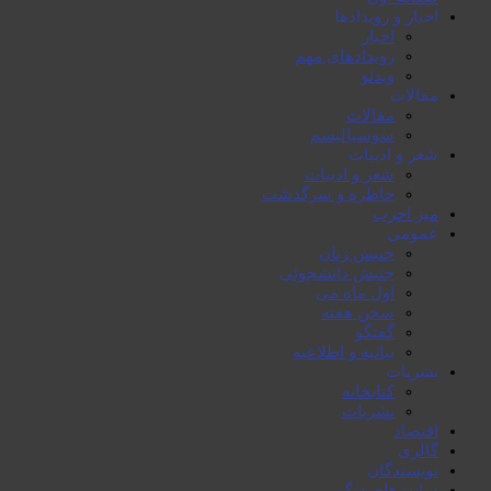
اخبار و رویدادها
اخبار
رویدادهای مهم
ویدئو
مقالات
مقالات
سوسیالیسم
شعر و ادبیات
شعر و ادبیات
خاطرە و سرگذشت
میز احزب
عمومی
جنبش زنان
جنبش دانشجوئی
اول ماە می
سخن هفتە
گفتگو
بیانیە و اطلاعیە
نشریات
کتابخانە
نشریات
اقتصاد
گالری
نویسندگان
سایت‌های دیگر