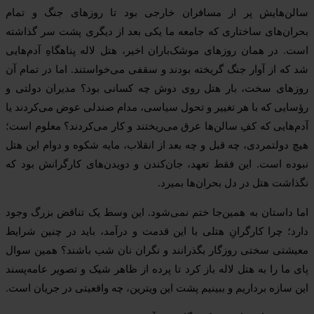
سالن‌هایش پر از مسافران خارجی بود تا روزهای جنگ و تمام
بحران‌های ساختاری که جامعه ما یکی بعد از دیگری پشت سر گذاشته
است. در همان روزهای موشک‌باران اخیر، هتل لاله پناهگاهِ آدم‌هایی
شد که از آوار جنگ گریخته بودند و سقفی می‌خواستند. اما در تمام آن
روزهای سخت، بار هتل روی دوش چه کسانی بود؟ مدیران دولتی و
رؤسایی که با هر تغییر و تحول سیاسی، مدام صندلی عوض می‌کردند یا
آدم‌هایی که کفِ سالن‌ها عرق می‌ریختند و کار می‌کردند؟ معلوم است؛
هیچ دولتمردی، چه قبل و چه بعد از انقلاب، مایه شکوه و دوام این هتل
نبوده است. این فقط تعهد، جان‌کندن و دویدن‌های کارگرانش بود که
نگذاشت هتل در دل بحران‌ها بمیرد.
اما داستان به همین‌جا ختم نمی‌شود. این وسط یک تناقض بزرگ وجود
دارد؛ چرا کارگرانِ هتلی با این قدمت و درآمد، باید در چنین شرایط
معیشتی سختی روزگار بگذرانند و نگران نان شب باشند؟ همین سوال
پای ما را به هتل لاله باز کرد تا پرده از ظاهر شیک و تصویر عامه‌پسند
این سازه برداریم و ببینیم پشت این ویترین، چه واقعیتی در جریان است.