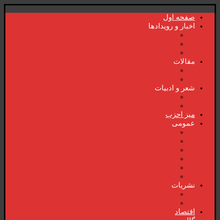
صفحە اول
اخبار و رویدادها
اخبار
رویدادهای مهم
ویدئو
مقالات
مقالات
سوسیالیسم
شعر و ادبیات
شعر و ادبیات
خاطرە و سرگذشت
میز احزب
عمومی
جنبش زنان
جنبش دانشجوئی
اول ماە می
سخن هفتە
گفتگو
بیانیە و اطلاعیە
نشریات
کتابخانە
نشریات
اقتصاد