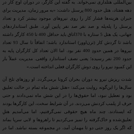
بین‌المللی هتلداری نمی‌خواند. به گفته این کارگر، در دوران اوج کار در
دهه هفتاد، هتل حدود 800 پرسنل داشت: «به مرور زمان، مدیریت برای
جبران هزینه‌ها فشار کار را روی نیروهای موجود بیشتر کرد و تعداد
پرسنل را پله‌پله و صد نفر صد نفر پایین آورد. طبق استانداردهای
جهانی، یک هتل 5 ستاره با 370اتاق باید حداقل 400 تا 450 کارگر داشته
باشد تا گردش کار (ترن‌اوور) استاندارد باشد؛ اتفاقاً تا سال 93 تعداد
نیروها در همین حدودِ 400 نفر بود. اما الان تعداد کل کارگران پایه به
حدود 200 نفر رسیده؛ یعنی نصف استاندارد واقعی. مدیریت عملاً بار
این کمبود نیرو را روی دوش کارگران فعلی انداخته است.»
شدت ریزش نیرو به دوران بحران کرونا برمی‌گردد. او روزهای تلخ آن
سال‌ها را این‌گونه روایت می‌کند: «هتل شش ماه تمام در حالت تعلیق
بود و تعطیل نبود، اما حقوق‌ها را در این شش ماه نمی‌دادند و حتی
حرف از پلمب کردنش می‌زدند. در آن شرایط سخت، این کارگرها بودند
که ایستادند. چند ماه هیچ حقوقی نمی‌گرفتیم، اما می‌آمدیم هتلِ
تعلیق‌شده و خاک‌گرفته را تمیز می‌کردیم تا راهروها و لابی سرپا بماند
که اگر یک روز حتی دو تا مهمان آمد، درِ مجموعه بسته نباشد. اما در