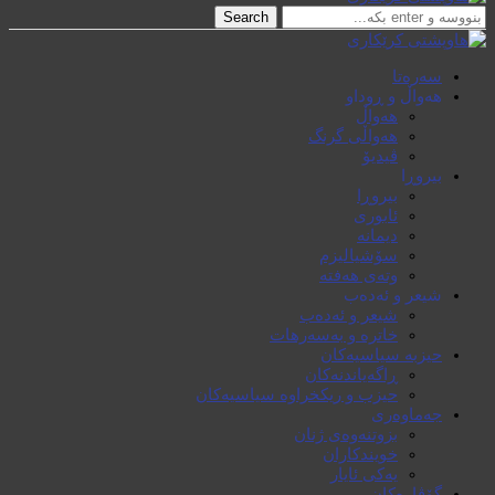
Search
سەرەتا
هەواڵ و ڕوداو
هەواڵ
هەواڵی گرنگ
ڤیدیۆ
بیروڕا
بیروڕا
ئابوری
دیمانە
سۆشیالیزم
وتەی هەفتە
شیعر و ئەدەب
شیعر و ئەدەب
خاترە و بەسەرهات
حیزبە سیاسیەکان
ڕاگەیاندنەکان
حیزب و ریکخراوە سیاسیەکان
جەماوەری
بزوتنەوەی ژنان
خویند‌کاران
یەکی ئایار
گۆڤارەکان