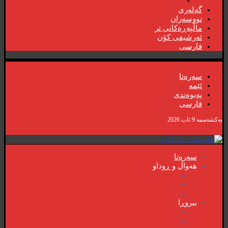
گۆڤارەکان
گەلەری
نووسەران
ماڵپەڕەکانی تر
ئەرشیفی کۆن
فارسی
سەرەتا
ئێمە
پەیوەندی
فارسی
یەکشەممە 9 ئاب 2026
سەرەتا
هەواڵ و ڕوداو
هەواڵ
هەواڵی گرنگ
ڤیدیۆ
بیروڕا
بیروڕا
ئابوری