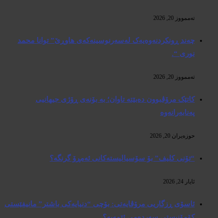
تەممووز 20, 2026
چەند ڕونکردنەوەیەک لەسەرنوسینەکەی هاوڕێ” توانا محمد
نوری “.
تەممووز 20, 2026
کاتێک مرۆڤبوون دەبێتە تاوان؛ بە بۆنەی ڕۆژی جیهانیی
پەنابەرانەوە
حوزه‌یران 20, 2026
“تۆنی کلیف” بۆ سۆسیالیستەکانی ئەمڕۆ گرنگە؟
ئایار 24, 2026
ئاسۆی ڕزگاریی مرۆڤایەتی: بۆچی “دنیایەکی باشتر” مانیفێستی
کۆمۆنیستی سەردەمی ئێمەیە؟