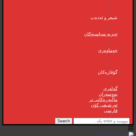
دیمانە
سۆشیالیزم
وتەی هەفتە
شیعر و ئەدەب
شیعر و ئەدەب
خاترە و بەسەرهات
حیزبە سیاسیەکان
ڕاگەیاندنەکان
حیزب و ریکخراوە سیاسیەکان
جەماوەری
بزوتنەوەی ژنان
خویند‌کاران
یەکی ئایار
گۆڤارەکان
کتێبخانە
گۆڤارەکان
گەلەری
نووسەران
ماڵپەڕەکانی تر
ئەرشیفی کۆن
فارسی
Search