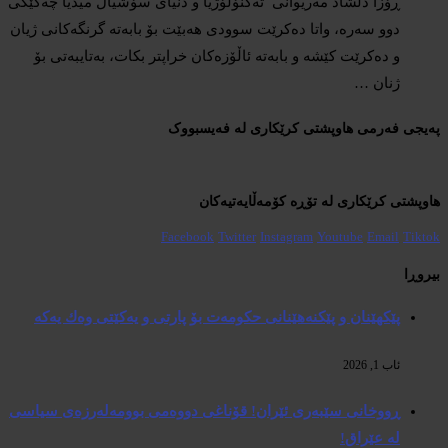
ڕۆزا دڵشاد مەریوانی تەکنۆلۆژیا و دنیای سۆشیال میدیا چەکێکی
دوو سەرە، واتا دەکرێت سوودی هەبێت بۆ بابەتە گرنگەکانی ژیان
و دەکرێت کێشە و بابەتە ئاڵۆزەکان خراپتر بکات، بەتایبەتی بۆ
ژنان …
پەیجی فەرمی هاوپشتی کرێکاری لە فەیسبووک
هاوپشتی کرێکاری لە تۆڕە کۆمەڵایەتیەکان
Facebook
Twitter
Instagram
Youtube
Email
Tiktok
بیروڕا
پێكهێنان و پێكنەهێنانی حكومەت بۆ پارتی و یەكێتی وەك یەكە
ئاب 1, 2026
ڕووخانی سێبەری ئێران! قۆناغی دووەمی بوومەلەرزەی سیاسی
لە عێراق!