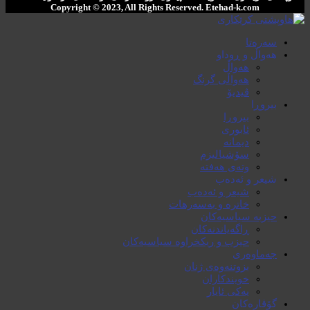
Copyright © 2023, All Rights Reserved. ‌Etehad-k.com
سەرەتا
هەواڵ و ڕوداو
هەواڵ
هەواڵی گرنگ
ڤیدیۆ
بیروڕا
بیروڕا
ئابوری
دیمانە
سۆشیالیزم
وتەی هەفتە
شیعر و ئەدەب
شیعر و ئەدەب
خاترە و بەسەرهات
حیزبە سیاسیەکان
ڕاگەیاندنەکان
حیزب و ریکخراوە سیاسیەکان
جەماوەری
بزوتنەوەی ژنان
خویند‌کاران
یەکی ئایار
گۆڤارەکان