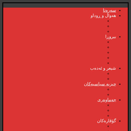
سەرەتا
هەواڵ و ڕوداو
هەواڵ
هەواڵی گرنگ
ڤیدیۆ
بیروڕا
بیروڕا
ئابوری
دیمانە
سۆشیالیزم
وتەی هەفتە
شیعر و ئەدەب
شیعر و ئەدەب
خاترە و بەسەرهات
حیزبە سیاسیەکان
ڕاگەیاندنەکان
حیزب و ریکخراوە سیاسیەکان
جەماوەری
بزوتنەوەی ژنان
خویند‌کاران
یەکی ئایار
گۆڤارەکان
کتێبخانە