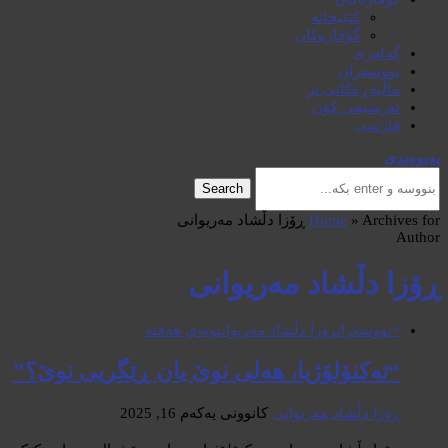
کتێبخانە
گۆڤارەکان
گەلەری
نووسەران
ماڵپەڕەکانی تر
ئەرشیفی کۆن
فارسی
پەیوەندی
Search
Archives for ڕۆزا دڵشاد مەریوانی
»
Home
Author
ڕۆزا دڵشاد مەریوانی
+نووسەران
ڕۆزا دڵشاد مەریوانی
وتەی هەفتە
“تەکنۆلۆژیا، هەلی نوێ یان ڕێگریی نوێ؟”
ڕۆزا دڵشاد مەریوانی
کانوونی یەکەم 16, 2025