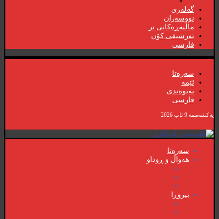
گۆڤارەکان
گەلەری
نووسەران
ماڵپەڕەکانی تر
ئەرشیفی کۆن
فارسی
سەرەتا
ئێمە
پەیوەندی
فارسی
یەکشەممە 9 ئاب 2026
سەرەتا
هەواڵ و ڕوداو
هەواڵ
هەواڵی گرنگ
ڤیدیۆ
بیروڕا
بیروڕا
ئابوری