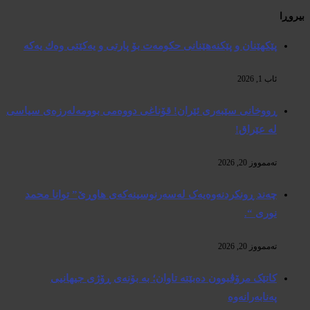
بیروڕا
پێكهێنان و پێكنەهێنانی حكومەت بۆ پارتی و یەكێتی وەك یەكە
ئاب 1, 2026
ڕووخانی سێبەری ئێران! قۆناغی دووەمی بوومەلەرزەی سیاسی
لە عێراق!
تەممووز 20, 2026
چەند ڕونکردنەوەیەک لەسەرنوسینەکەی هاوڕێ” توانا محمد
نوری “.
تەممووز 20, 2026
کاتێک مرۆڤبوون دەبێتە تاوان؛ بە بۆنەی ڕۆژی جیهانیی
پەنابەرانەوە