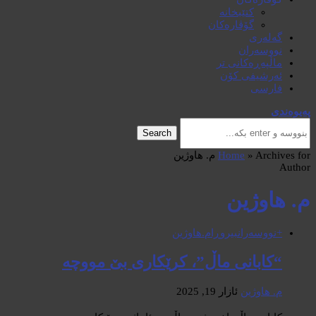
کتێبخانە
گۆڤارەکان
گەلەری
نووسەران
ماڵپەڕەکانی تر
ئەرشیفی کۆن
فارسی
پەیوەندی
Search
Archives for م. هاوژین
»
Home
Author
م. هاوژین
+نووسەران
بیروڕا
م.هاوژین
“کابانی ماڵ”، کرێکاری بێ مووچە
م. هاوژین
ئازار 19, 2025