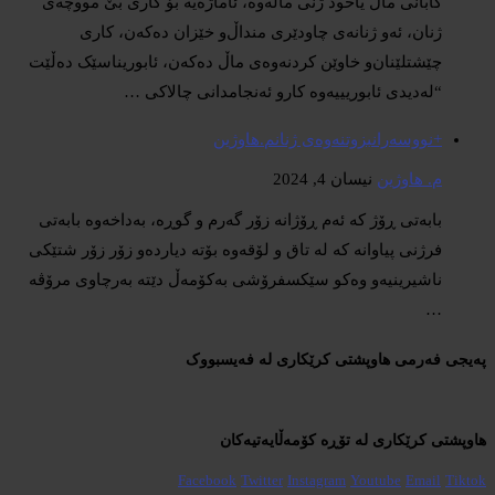
کابانی ماڵ یاخود ژنی ماڵەوە، ئاماژەیە بۆ کاری بێ مووچەی
ژنان، ئەو ژنانەی چاودێری منداڵ‌و خێزان دەکەن، کاری
چێشتلێنان‌و خاوێن کردنەوەی ماڵ دەکەن، ئابوریناسێک دەڵێت
“لەدیدی ئابوریییەوە کارو ئەنجامدانی چالاکی …
+نووسەران
بزوتنەوەی ژنان
م.هاوژین
م. هاوژین
نیسان 4, 2024
بابەتی ڕۆژ کە ئەم ڕۆژانە زۆر گەرم و گوڕە، بەداخەوە بابەتی
فرژنی پیاوانە کە لە تاق و لۆقەوە بۆتە دیاردەو زۆر زۆر شتێکی
ناشیرینیەو وەکو سێکسفرۆشی بەکۆمەڵ دێتە بەرچاوی مرۆڤە
…
پەیجی فەرمی هاوپشتی کرێکاری لە فەیسبووک
هاوپشتی کرێکاری لە تۆڕە کۆمەڵایەتیەکان
Facebook
Twitter
Instagram
Youtube
Email
Tiktok