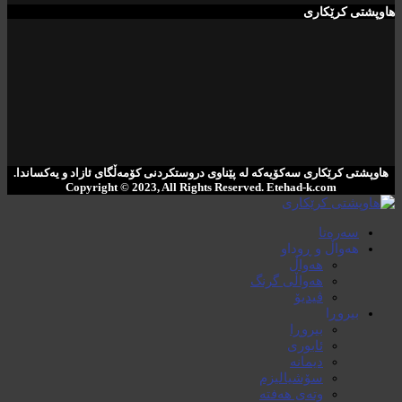
هاوپشتی کرێکاری
هاوپشتی کرێکاری سەکۆیەکە لە پێناوی دروستکردنی کۆمەڵگای ئازاد و یەکساندا.
Copyright © 2023, All Rights Reserved. ‌Etehad-k.com
سەرەتا
هەواڵ و ڕوداو
هەواڵ
هەواڵی گرنگ
ڤیدیۆ
بیروڕا
بیروڕا
ئابوری
دیمانە
سۆشیالیزم
وتەی هەفتە