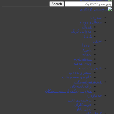
Search
سەرەتا
هەواڵ و ڕوداو
هەواڵ
هەواڵی گرنگ
ڤیدیۆ
بیروڕا
بیروڕا
ئابوری
دیمانە
سۆشیالیزم
وتەی هەفتە
شیعر و ئەدەب
شیعر و ئەدەب
خاترە و بەسەرهات
حیزبە سیاسیەکان
ڕاگەیاندنەکان
حیزب و ریکخراوە سیاسیەکان
جەماوەری
بزوتنەوەی ژنان
خویند‌کاران
یەکی ئایار
گۆڤارەکان