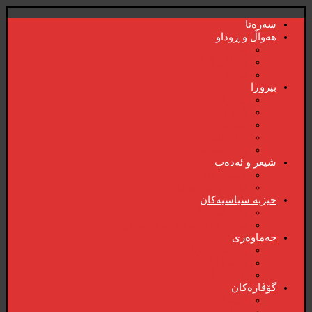
سەرەتا
هەواڵ و ڕوداو
هەواڵ
هەواڵی گرنگ
ڤیدیۆ
بیروڕا
بیروڕا
ئابوری
دیمانە
سۆشیالیزم
وتەی هەفتە
شیعر و ئەدەب
شیعر و ئەدەب
خاترە و بەسەرهات
حیزبە سیاسیەکان
ڕاگەیاندنەکان
حیزب و ریکخراوە سیاسیەکان
جەماوەری
بزوتنەوەی ژنان
خویند‌کاران
یەکی ئایار
گۆڤارەکان
کتێبخانە