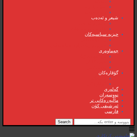
دیمانە
سۆشیالیزم
وتەی هەفتە
شیعر و ئەدەب
شیعر و ئەدەب
خاترە و بەسەرهات
حیزبە سیاسیەکان
ڕاگەیاندنەکان
حیزب و ریکخراوە سیاسیەکان
جەماوەری
بزوتنەوەی ژنان
خویند‌کاران
یەکی ئایار
گۆڤارەکان
کتێبخانە
گۆڤارەکان
گەلەری
نووسەران
ماڵپەڕەکانی تر
ئەرشیفی کۆن
فارسی
Search