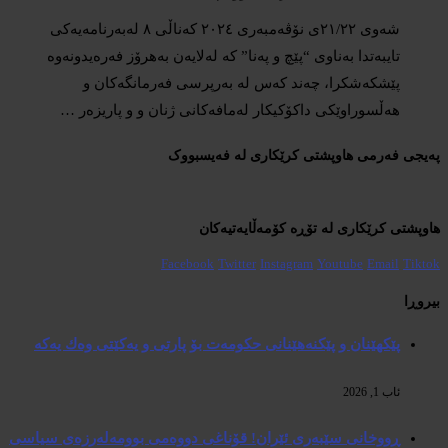
شەوی ٢١/٢٢ی نۆڤەمبەری ٢٠٢٤ کەناڵی ٨ لەبەرنامەیەکی
تایبەتدا بەناوی “پێچ و پەنا” کە لەلایەن بەهرۆز فەرەیدونەوە
پێشکەشکرا، چەند کەس لە بەرپرسی فەرمانگەکان و
هەڵسوراوێکی داکۆکیکار لەمافەکانی ژنان و و پاریزەر …
پەیجی فەرمی هاوپشتی کرێکاری لە فەیسبووک
هاوپشتی کرێکاری لە تۆڕە کۆمەڵایەتیەکان
Facebook
Twitter
Instagram
Youtube
Email
Tiktok
بیروڕا
پێكهێنان و پێكنەهێنانی حكومەت بۆ پارتی و یەكێتی وەك یەكە
ئاب 1, 2026
ڕووخانی سێبەری ئێران! قۆناغی دووەمی بوومەلەرزەی سیاسی