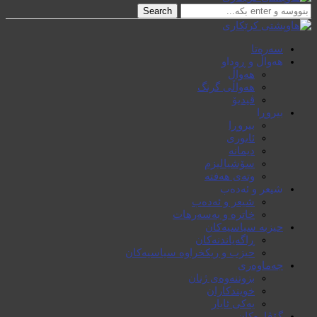
Search
سەرەتا
هەواڵ و ڕوداو
هەواڵ
هەواڵی گرنگ
ڤیدیۆ
بیروڕا
بیروڕا
ئابوری
دیمانە
سۆشیالیزم
وتەی هەفتە
شیعر و ئەدەب
شیعر و ئەدەب
خاترە و بەسەرهات
حیزبە سیاسیەکان
ڕاگەیاندنەکان
حیزب و ریکخراوە سیاسیەکان
جەماوەری
بزوتنەوەی ژنان
خویند‌کاران
یەکی ئایار
گۆڤارەکان