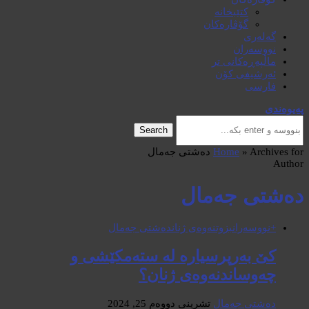
کتێبخانە
گۆڤارەکان
گەلەری
نووسەران
ماڵپەڕەکانی تر
ئەرشیفی کۆن
فارسی
پەیوەندی
Search
Archives for دەشتی جەمال
»
Home
Author
دەشتی جەمال
+نووسەران
بزوتنەوەی ژنان
دەشتی جەمال
کێ بەرپرسیارە لە ستەمکێشی و
چەوساندنەوەی ژنان؟
دەشتی جەمال
تشرینی دووەم 25, 2024