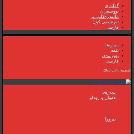
گۆڤارەکان
گەلەری
نووسەران
ماڵپەڕەکانی تر
ئەرشیفی کۆن
فارسی
سەرەتا
ئێمە
پەیوەندی
فارسی
شەممە 8 ئاب 2026
سەرەتا
هەواڵ و ڕوداو
هەواڵ
هەواڵی گرنگ
ڤیدیۆ
بیروڕا
بیروڕا
ئابوری