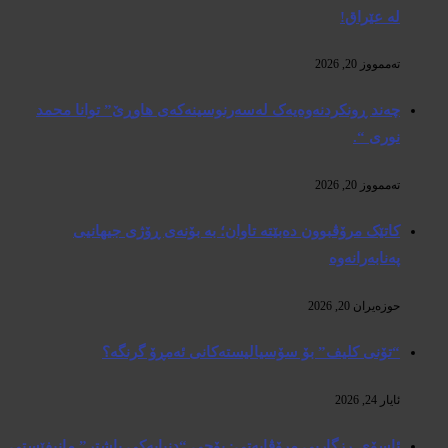
لە عێراق!
تەممووز 20, 2026
چەند ڕونکردنەوەیەک لەسەرنوسینەکەی هاوڕێ” توانا محمد
نوری “.
تەممووز 20, 2026
کاتێک مرۆڤبوون دەبێتە تاوان؛ بە بۆنەی ڕۆژی جیهانیی
پەنابەرانەوە
حوزه‌یران 20, 2026
“تۆنی کلیف” بۆ سۆسیالیستەکانی ئەمڕۆ گرنگە؟
ئایار 24, 2026
ئاسۆی ڕزگاریی مرۆڤایەتی: بۆچی “دنیایەکی باشتر” مانیفێستی