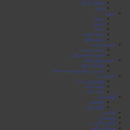
هەواڵی گرنگ
ڤیدیۆ
بیروڕا
بیروڕا
ئابوری
دیمانە
سۆشیالیزم
وتەی هەفتە
شیعر و ئەدەب
شیعر و ئەدەب
خاترە و بەسەرهات
حیزبە سیاسیەکان
ڕاگەیاندنەکان
حیزب و ریکخراوە سیاسیەکان
جەماوەری
بزوتنەوەی ژنان
خویند‌کاران
یەکی ئایار
گۆڤارەکان
کتێبخانە
گۆڤارەکان
گەلەری
نووسەران
ماڵپەڕەکانی تر
ئەرشیفی کۆن