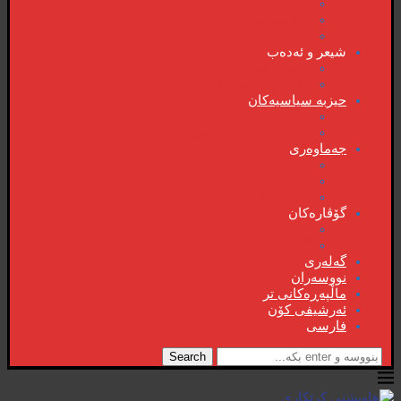
دیمانە
سۆشیالیزم
وتەی هەفتە
شیعر و ئەدەب
شیعر و ئەدەب
خاترە و بەسەرهات
حیزبە سیاسیەکان
ڕاگەیاندنەکان
حیزب و ریکخراوە سیاسیەکان
جەماوەری
بزوتنەوەی ژنان
خویند‌کاران
یەکی ئایار
گۆڤارەکان
کتێبخانە
گۆڤارەکان
گەلەری
نووسەران
ماڵپەڕەکانی تر
ئەرشیفی کۆن
فارسی
Search