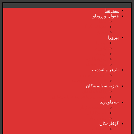
سەرەتا
هەواڵ و ڕوداو
هەواڵ
هەواڵی گرنگ
ڤیدیۆ
بیروڕا
بیروڕا
ئابوری
دیمانە
سۆشیالیزم
وتەی هەفتە
شیعر و ئەدەب
شیعر و ئەدەب
خاترە و بەسەرهات
حیزبە سیاسیەکان
ڕاگەیاندنەکان
حیزب و ریکخراوە سیاسیەکان
جەماوەری
بزوتنەوەی ژنان
خویند‌کاران
یەکی ئایار
گۆڤارەکان
کتێبخانە