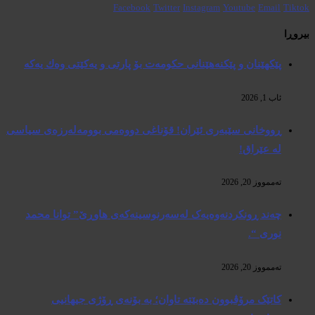
Facebook
Twitter
Instagram
Youtube
Email
Tiktok
بیروڕا
پێكهێنان و پێكنەهێنانی حكومەت بۆ پارتی و یەكێتی وەك یەكە
ئاب 1, 2026
ڕووخانی سێبەری ئێران! قۆناغی دووەمی بوومەلەرزەی سیاسی
لە عێراق!
تەممووز 20, 2026
چەند ڕونکردنەوەیەک لەسەرنوسینەکەی هاوڕێ” توانا محمد
نوری “.
تەممووز 20, 2026
کاتێک مرۆڤبوون دەبێتە تاوان؛ بە بۆنەی ڕۆژی جیهانیی