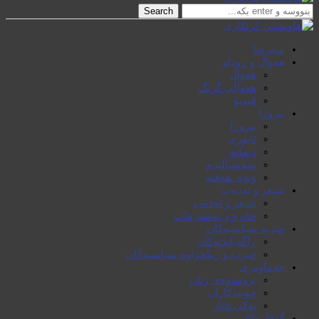
Search
سەرەتا
هەواڵ و ڕوداو
هەواڵ
هەواڵی گرنگ
ڤیدیۆ
بیروڕا
بیروڕا
ئابوری
دیمانە
سۆشیالیزم
وتەی هەفتە
شیعر و ئەدەب
شیعر و ئەدەب
خاترە و بەسەرهات
حیزبە سیاسیەکان
ڕاگەیاندنەکان
حیزب و ریکخراوە سیاسیەکان
جەماوەری
بزوتنەوەی ژنان
خویند‌کاران
یەکی ئایار
گۆڤارەکان