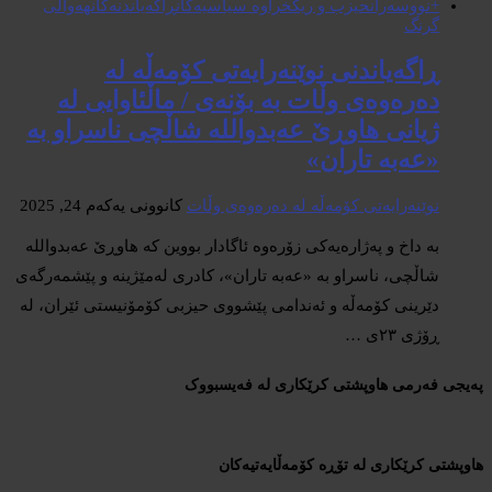
+نووسەران
حیزب و ریکخراوە سیاسیەکان
ڕاگەیاندنەکان
هەواڵی
گرنگ
ڕاگەیاندنی نوێنەرایەتی کۆمەڵە لە
دەرەوەی وڵات به بۆنەی / ماڵئاوایی له
ژیانی هاوڕێ عەبدوالله شاڵچی ناسراو به
«عەبە تاران»
نوێنەرایەتی کۆمەڵە لە دەرەوەی وڵات
کانوونی یەکەم 24, 2025
بە داخ و پەژارەیەکی زۆرەوە ئاگادار بووین کە هاوڕێ عەبدوالله
شاڵچی، ناسراو بە «عەبە تاران»، کادری لەمێژینە و پێشمەرگەی
دێرینی کۆمەڵە و ئەندامی پێشووی حیزبی کۆمۆنیستی ئێران، لە
ڕۆژی ٢٣ی …
پەیجی فەرمی هاوپشتی کرێکاری لە فەیسبووک
هاوپشتی کرێکاری لە تۆڕە کۆمەڵایەتیەکان