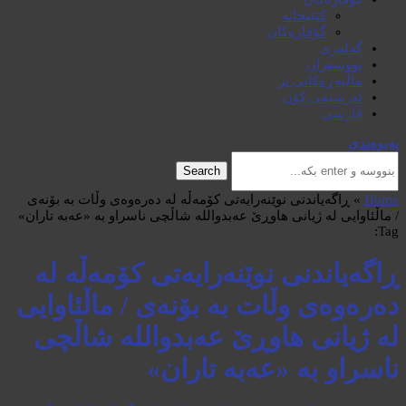
کتێبخانە
گۆڤارەکان
گەلەری
نووسەران
ماڵپەڕەکانی تر
ئەرشیفی کۆن
فارسی
پەیوەندی
Search
Home
»
ڕاگەیاندنی نوێنەرایەتی کۆمەڵە لە دەرەوەی وڵات به بۆنەی
/ ماڵئاوایی له ژیانی هاوڕێ عەبدوالله شاڵچی ناسراو به «عەبە تاران»
Tag:
ڕاگەیاندنی نوێنەرایەتی کۆمەڵە لە
دەرەوەی وڵات به بۆنەی / ماڵئاوایی
له ژیانی هاوڕێ عەبدوالله شاڵچی
ناسراو به «عەبە تاران»