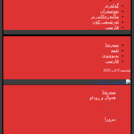
گۆڤارەکان
گەلەری
نووسەران
ماڵپەڕەکانی تر
ئەرشیفی کۆن
فارسی
سەرەتا
ئێمە
پەیوەندی
فارسی
شەممە 8 ئاب 2026
سەرەتا
هەواڵ و ڕوداو
هەواڵ
هەواڵی گرنگ
ڤیدیۆ
بیروڕا
بیروڕا
ئابوری