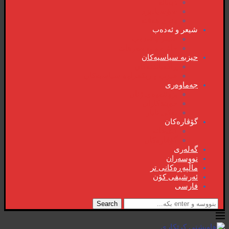
دیمانە
سۆشیالیزم
وتەی هەفتە
شیعر و ئەدەب
شیعر و ئەدەب
خاترە و بەسەرهات
حیزبە سیاسیەکان
ڕاگەیاندنەکان
حیزب و ریکخراوە سیاسیەکان
جەماوەری
بزوتنەوەی ژنان
خویند‌کاران
یەکی ئایار
گۆڤارەکان
کتێبخانە
گۆڤارەکان
گەلەری
نووسەران
ماڵپەڕەکانی تر
ئەرشیفی کۆن
فارسی
Search