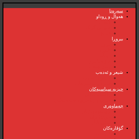
سەرەتا
هەواڵ و ڕوداو
هەواڵ
هەواڵی گرنگ
ڤیدیۆ
بیروڕا
بیروڕا
ئابوری
دیمانە
سۆشیالیزم
وتەی هەفتە
شیعر و ئەدەب
شیعر و ئەدەب
خاترە و بەسەرهات
حیزبە سیاسیەکان
ڕاگەیاندنەکان
حیزب و ریکخراوە سیاسیەکان
جەماوەری
بزوتنەوەی ژنان
خویند‌کاران
یەکی ئایار
گۆڤارەکان
کتێبخانە