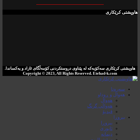
هاوپشتی کرێکاری
هاوپشتی کرێکاری سەکۆیەکە لە پێناوی دروستکردنی کۆمەڵگای ئازاد و یەکساندا.
Copyright © 2023, All Rights Reserved. ‌Etehad-k.com
سەرەتا
هەواڵ و ڕوداو
هەواڵ
هەواڵی گرنگ
ڤیدیۆ
بیروڕا
بیروڕا
ئابوری
دیمانە
سۆشیالیزم