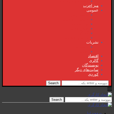
خاطرە و سرگذشت
میز احزب
عمومی
جنبش زنان
جنبش دانشجوئی
اول ماە می
سخن هفتە
گفتگو
بیانیە و اطلاعیە
نشریات
کتابخانە
نشریات
اقتصاد
گالری
نویسندگان
سایت‌های دیگر
کوردی
Search
Search
صفحە اول