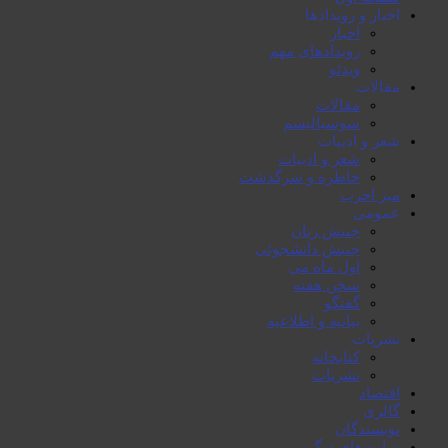
اخبار و رویدادها
اخبار
رویدادهای مهم
ویدئو
مقالات
مقالات
سوسیالیسم
شعر و ادبیات
شعر و ادبیات
خاطرە و سرگذشت
میز احزب
عمومی
جنبش زنان
جنبش دانشجوئی
اول ماە می
سخن هفتە
گفتگو
بیانیە و اطلاعیە
نشریات
کتابخانە
نشریات
اقتصاد
گالری
نویسندگان
سایت‌های دیگر