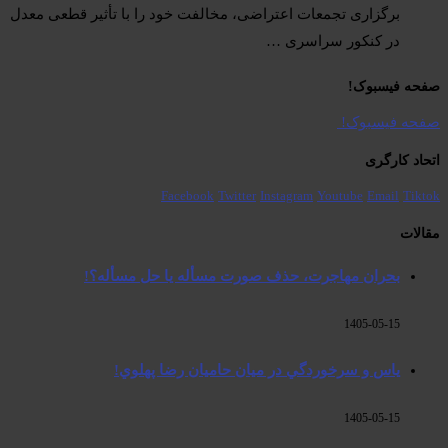
برگزاری تجمعات اعتراضی، مخالفت خود را با تأثیر قطعی معدل
در کنکور سراسری …
صفحە فیسبوک! ​
صفحە فیسبوک! ​
اتحاد کارگری
Facebook
Twitter
Instagram
Youtube
Email
Tiktok
مقالات
بحران مهاجرت‌، حذف صورت مسأله یا حل مسأله؟!
1405-05-15
ياس و سرخوردگي در ميان حاميان رضا پهلوي!
1405-05-15