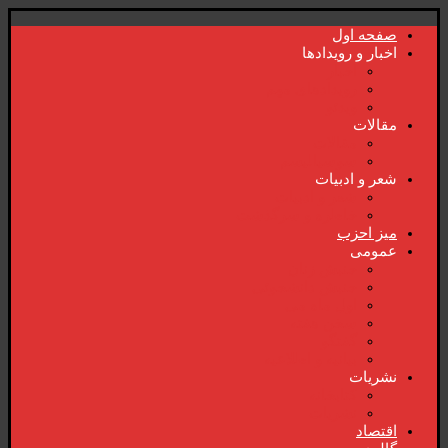
صفحە اول
اخبار و رویدادها
اخبار
رویدادهای مهم
ویدئو
مقالات
مقالات
سوسیالیسم
شعر و ادبیات
شعر و ادبیات
خاطرە و سرگذشت
میز احزب
عمومی
جنبش زنان
جنبش دانشجوئی
اول ماە می
سخن هفتە
گفتگو
بیانیە و اطلاعیە
نشریات
کتابخانە
نشریات
اقتصاد