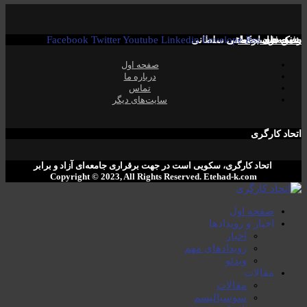
Rss
صفحە فیسبوک! ​
شبکە های اجتماعی
Envelope
رفیق فواد مصطفی سلطانی
Linkedin
Youtube
Twitter
Facebook
صفحە اول
دربارە ما
تماس
سایت‌های دیگر
اتحاد کارگری
اتحاد کارگری، سکویی است در جهت برقراری جامعەای آزاد و برابر
Copyright © 2023, All Rights Reserved. ‌Etehad-k.com
صفحە اول
اخبار و رویدادها
اخبار
رویدادهای مهم
ویدئو
مقالات
مقالات
سوسیالیسم