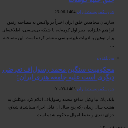
حزب کمونیست ایران
1404-06-23
سازمان مجاهدین خلق ایران اخیراً در واکنش به مصاحبه رفیق
ابراهیم علیزاده، دبیر اول کومه‌له، با شبکه بی‌بی‌سی، اطلاعیه‌ای
پر از توهین با ادبیات غیرسیاسی منتشر کرده است. این مصاحبه
…
میز احزب
محکومیت سنگین محمد رسول‌اف تعرضی
دیگری است علیه جامعه هنری ایران!
حزب کمونیست ایران
1403-03-01
بابک پاک نیا وکیل مدافع محمد رسول‌اف اعلام کرد موکلش به
هشت سال زندان (که پنج سال آن قابل اجراء میباشد)، شلاق،
جزای نقدی و ضبط اموال محکوم شده است. …
صفحە فیسبوک! ​