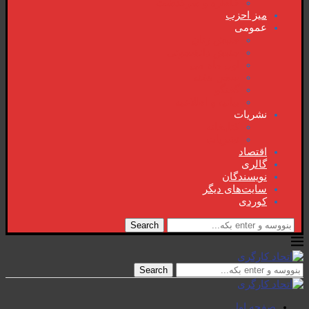
خاطرە و سرگذشت
میز احزب
عمومی
جنبش زنان
جنبش دانشجوئی
اول ماە می
سخن هفتە
گفتگو
بیانیە و اطلاعیە
نشریات
کتابخانە
نشریات
اقتصاد
گالری
نویسندگان
سایت‌های دیگر
کوردی
Search
Search
صفحە اول