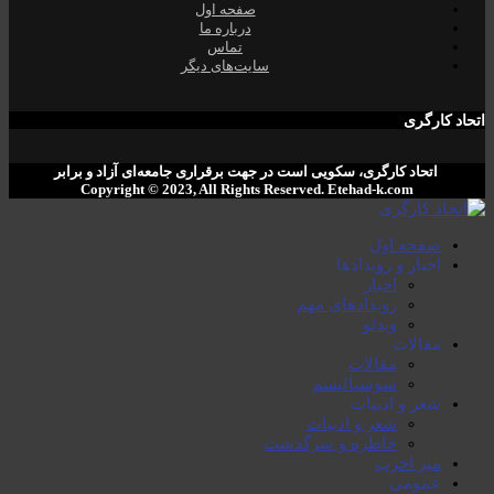
صفحە اول
دربارە ما
تماس
سایت‌های دیگر
اتحاد کارگری
اتحاد کارگری، سکویی است در جهت برقراری جامعەای آزاد و برابر
Copyright © 2023, All Rights Reserved. ‌Etehad-k.com
صفحە اول
اخبار و رویدادها
اخبار
رویدادهای مهم
ویدئو
مقالات
مقالات
سوسیالیسم
شعر و ادبیات
شعر و ادبیات
خاطرە و سرگذشت
میز احزب
عمومی