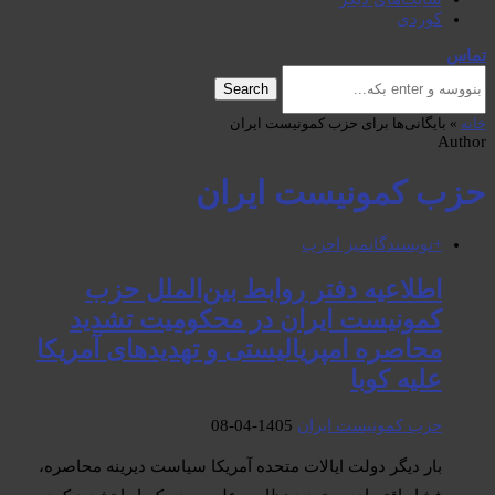
کوردی
تماس
Search
خانه
»
بایگانی‌ها برای حزب کمونیست ایران
Author
حزب کمونیست ایران
+نویسندگان
میز احزب
اطلاعیه دفتر روابط بین‌الملل حزب
کمونیست ایران در محکومیت تشدید
محاصره امپریالیستی و تهدیدهای آمریکا
علیه کوبا
حزب کمونیست ایران
1405-04-08
بار دیگر دولت ایالات متحده آمریکا سیاست دیرینه محاصره،