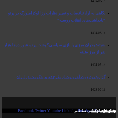
1405-05-15
نگاهی به آرا، تناقضات و تغییر نظرات رزا لوکزامبورگ در پرتو
“یادداشت‌های انقلاب روسیه”
1405-05-14
سَبته؛ بحران مرزی یا بازی سیاسی؟ پشت پرده عبور ده‌ها هزار
نفر از مرز سَبته
1405-05-14
گزارش یدیعوت آحرونوت از طرح تغییر حکومت در ایران
1405-05-13
Rss
صفحە فیسبوک! ​
شبکە های اجتماعی
Envelope
رفیق فواد مصطفی سلطانی
Linkedin
Youtube
Twitter
Facebook