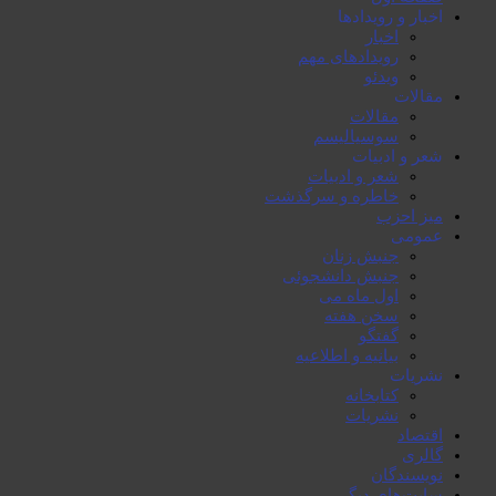
اخبار و رویدادها
اخبار
رویدادهای مهم
ویدئو
مقالات
مقالات
سوسیالیسم
شعر و ادبیات
شعر و ادبیات
خاطرە و سرگذشت
میز احزب
عمومی
جنبش زنان
جنبش دانشجوئی
اول ماە می
سخن هفتە
گفتگو
بیانیە و اطلاعیە
نشریات
کتابخانە
نشریات
اقتصاد
گالری
نویسندگان
سایت‌های دیگر