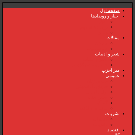
صفحە اول
اخبار و رویدادها
اخبار
رویدادهای مهم
ویدئو
مقالات
مقالات
سوسیالیسم
شعر و ادبیات
شعر و ادبیات
خاطرە و سرگذشت
میز احزب
عمومی
جنبش زنان
جنبش دانشجوئی
اول ماە می
سخن هفتە
گفتگو
بیانیە و اطلاعیە
نشریات
کتابخانە
نشریات
اقتصاد