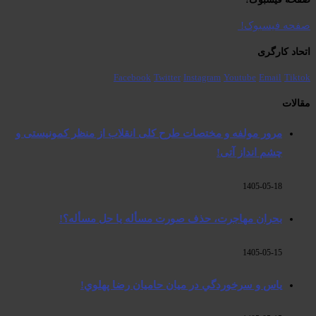
صفحە فیسبوک! ​
اتحاد کارگری
Facebook
Twitter
Instagram
Youtube
Email
Tiktok
مقالات
مرور مولفه و مختصات طرح کلی انقلاب از منظر کمونیستی و
چشم انداز آتی!
1405-05-18
بحران مهاجرت‌، حذف صورت مسأله یا حل مسأله؟!
1405-05-15
ياس و سرخوردگي در ميان حاميان رضا پهلوي!