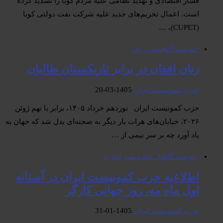
فشار اقتصادی و تهدید نظامی علیه مردم کوبا را تشدید کرده
است. اعمال تحریم‌های جدید علیه شرکت نفت دولتی کوبا
(CUPET)، …
+نویسندگان
جنبش زنان
زنان افغان در برابر تاریکستان طالبان
حزب کمونیست ایران
1405-03-20
حزب کمونیست ایران نوزدهم خرداد ۱۴۰۵، برابر با نهم ژوئن
۲۰۲۶، خیابان‌های هرات بار دیگر به صحنه‌ای بدل شد که جهان به
یاد آورد چه بر سر نیمی از …
+نویسندگان
اول ماە می
میز احزب
اطلاعیه حزب کمونیست ایران در آستانه
اول ماه مه، روز جهانی کارگر
حزب کمونیست ایران
1405-01-31