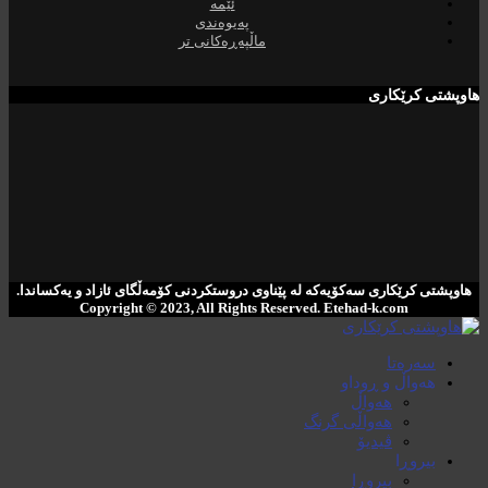
ئێمە
پەیوەندی
ماڵپەڕەکانی تر
هاوپشتی کرێکاری
هاوپشتی کرێکاری سەکۆیەکە لە پێناوی دروستکردنی کۆمەڵگای ئازاد و یەکساندا.
Copyright © 2023, All Rights Reserved. ‌Etehad-k.com
سەرەتا
هەواڵ و ڕوداو
هەواڵ
هەواڵی گرنگ
ڤیدیۆ
بیروڕا
بیروڕا