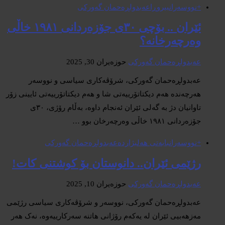
+نووسەران
بیروڕا
عەبدولڕەحمان گەورکی
ئێران .. بۆچی ٣٠ی جۆزەردانی ١٩٨١ خاڵی
وەرچەرخانە؟
عەبدولڕەحمان گەورکی
حوزه‌یران 30, 2025
عەبدولڕەحمان گەورکی، شرۆڤەکاری سیاسی و نووسەر
هەرچەندە هەم دیکتاتۆرییەتی شا و هەم دیکتاتۆرییەتی ئایینی زۆر
تاوانیان دژ بە گەلی ئێران ئەنجام داوە، بەڵام رۆژی، ٣٠ی
جۆزەردانی ١٩٨١ خاڵی وەرچەرخان بوو …
+نووسەران
بابەتی هەلبژاردە
عەبدولڕەحمان گەورکی
رژێمی ئێران.. دانوستان بۆ کوشتنی کات!
عەبدولڕەحمان گەورکی
حوزه‌یران 10, 2025
عەبدولڕەحمان گەورکی، نووسەر و شرۆڤەکاری سیاسی رژێمی
مەزهەبیی ئێران لە یەکەم رۆژانی هاتنە سەرکارییەوە، نەک هەر