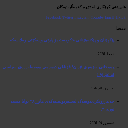
هاوپشتی کرێکاری لە تۆڕە کۆمەڵایەتیەکان
Facebook
Twitter
Instagram
Youtube
Email
Tiktok
بیروڕا
پێكهێنان و پێكنەهێنانی حكومەت بۆ پارتی و یەكێتی وەك یەكە
ئاب 1, 2026
ڕووخانی سێبەری ئێران! قۆناغی دووەمی بوومەلەرزەی سیاسی
لە عێراق!
تەممووز 20, 2026
چەند ڕونکردنەوەیەک لەسەرنوسینەکەی هاوڕێ” توانا محمد
نوری “.
تەممووز 20, 2026