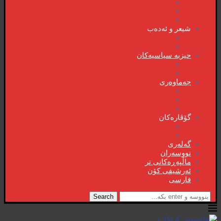
دیمانە
سۆشیالیزم
وتەی هەفتە
شیعر و ئەدەب
شیعر و ئەدەب
خاترە و بەسەرهات
حیزبە سیاسیەکان
ڕاگەیاندنەکان
حیزب و ریکخراوە سیاسیەکان
جەماوەری
بزوتنەوەی ژنان
خویند‌کاران
یەکی ئایار
گۆڤارەکان
کتێبخانە
گۆڤارەکان
گەلەری
نووسەران
ماڵپەڕەکانی تر
ئەرشیفی کۆن
فارسی
Search