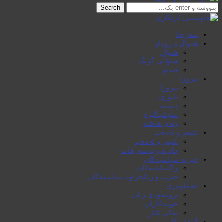
Search
سەرەتا
هەواڵ و ڕوداو
هەواڵ
هەواڵی گرنگ
ڤیدیۆ
بیروڕا
بیروڕا
ئابوری
دیمانە
سۆشیالیزم
وتەی هەفتە
شیعر و ئەدەب
شیعر و ئەدەب
خاترە و بەسەرهات
حیزبە سیاسیەکان
ڕاگەیاندنەکان
حیزب و ریکخراوە سیاسیەکان
جەماوەری
بزوتنەوەی ژنان
خویند‌کاران
یەکی ئایار
گۆڤارەکان