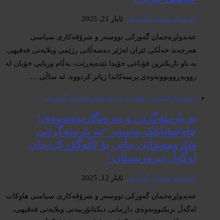
عەبدولڕەحمان گەورکی
ئایار 21, 2025
عەبدولڕەحمان گەورکی نووسەر و شرۆڤەکاری سیاسی
هەرچەند خەڵکی ئێران لەژێر دەسەڵاتی رژێمی ویلایەتی فەقیهی
بە ناو تاریکترین قۆناغی خۆیدا تێدەپەڕێت، بەڵام وریایی خۆیان لە
رووبەڕووبوونەوەی پرسەکاندا زیاتر کردووە. لە ساڵی …
+نووسەران
بابەتی هەلبژاردە
عەبدولڕەحمان گەورکی
بە بارمتەگرتن و بەرەنگاربوونەوەی!
چاوخشانێک بەسەر “بە بارمتەگرتنی
شارومەندانی بیانی بۆ ئاڵوگۆڕکردنیان
لەگەڵ تیرۆریستان”
عەبدولڕەحمان گەورکی
ئایار 12, 2025
عەبدولڕەحمان گەورکی نووسەر و شرۆڤەکاری سیاسی هاوکات
لەگەڵ نزیکبوونەوەی داڕمانی دیکتاتۆرییەتی ویلایەتی فەقیهی،