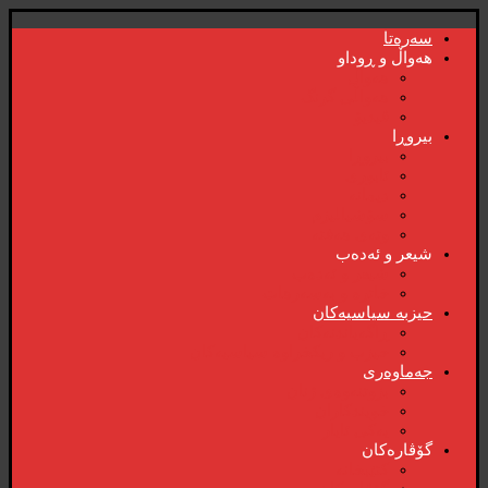
سەرەتا
هەواڵ و ڕوداو
هەواڵ
هەواڵی گرنگ
ڤیدیۆ
بیروڕا
بیروڕا
ئابوری
دیمانە
سۆشیالیزم
وتەی هەفتە
شیعر و ئەدەب
شیعر و ئەدەب
خاترە و بەسەرهات
حیزبە سیاسیەکان
ڕاگەیاندنەکان
حیزب و ریکخراوە سیاسیەکان
جەماوەری
بزوتنەوەی ژنان
خویند‌کاران
یەکی ئایار
گۆڤارەکان
کتێبخانە