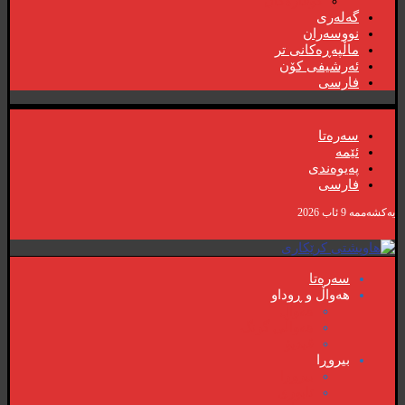
گۆڤارەکان
گەلەری
نووسەران
ماڵپەڕەکانی تر
ئەرشیفی کۆن
فارسی
سەرەتا
ئێمە
پەیوەندی
فارسی
یەکشەممە 9 ئاب 2026
سەرەتا
هەواڵ و ڕوداو
هەواڵ
هەواڵی گرنگ
ڤیدیۆ
بیروڕا
بیروڕا
ئابوری