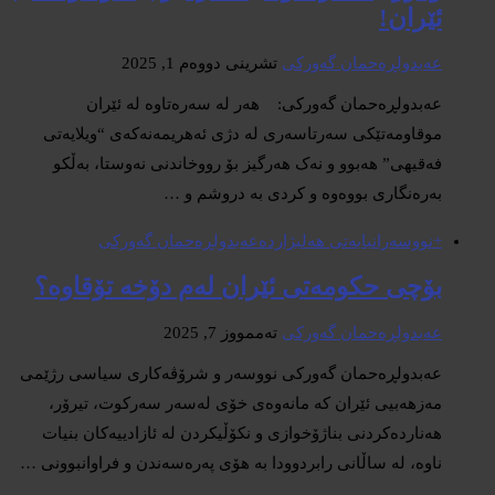
ئێران!
عەبدولڕەحمان گەورکی
تشرینی دووەم 1, 2025
عەبدولڕەحمان گەورکی: هەر لە سەرەتاوە لە ئێران
موقاومەتێکی سەرتاسەری لە دژی ئەهریمەنەکەی “ویلایەتی
فەقیهی” هەبوو و نەک هەرگیز بۆ رووخاندنی نەوستا، بەڵکو
بەرەنگاری بووەوە و کردی بە دروشم و …
+نووسەران
بابەتی هەلبژاردە
عەبدولڕەحمان گەورکی
بۆچی حکومەتی ئێران لەم دۆخە تۆقاوە؟
عەبدولڕەحمان گەورکی
تەممووز 7, 2025
عەبدولڕەحمان گەورکی نووسەر و شرۆڤەکاری سیاسی رژێمی
مەزهەبیی ئێران کە مانەوەی خۆی لەسەر سەرکوت، تیرۆر،
هەناردەکردنی بناژۆخوازی و نکۆڵیکردن لە ئازادییەکان بنیات
ناوە، لە ساڵانی رابردوودا بە هۆی پەرەسەندن و فراوانبوونی …