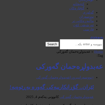
کتێبخانە
گۆڤارەکان
گەلەری
نووسەران
ماڵپەڕەکانی تر
ئەرشیفی کۆن
فارسی
پەیوەندی
Search
Home
»
عەبدولڕەحمان گەورکی
Tag:
عەبدولڕەحمان گەورکی
+نووسەران
بیروڕا
عەبدولڕەحمان گەورکی
ئێران.. گۆڕانکارییەکی گەورە بەڕێوەیە!
عەبدولڕەحمان گەورکی
کانوونی یەکەم 4, 2025