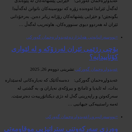
عەبدولڕەحمان گەورکی: خێرایی پێشهاتەکان لە پێوەندی
لەگەڵ ئێراندا ئەوەندە زۆرە کە نووسینەکان ناتوانن لەگەڵیدا
بگونجێن! و خێرایی پێشهاتەکان رۆژانە زیاتر دەبن. بەرخۆدانی
ئێران لە هەردوو دیوی سنوورەکان، هاوتەریب لەگەڵ …
+نووسەران
بابەتی هەلبژاردە
عەبدولڕەحمان گەورکی
بۆچی رژێمی ئێران لەرزۆکە و لە لێواری
کۆتاییدایە؟
عەبدولڕەحمان گەورکی
تشرینی دووەم 26, 2025
عەبدولڕەحمان گەورکی: دەسەڵاتێک کە نەیارەکانی لەسێدارە
بدات، لە ئایدیا و ئامانج و بیرۆکەی نەیاران و، بە گشتی لە
سەرکەوتن و راپەڕینی گەل لە دژی دیکتاتۆرییەت دەترسێت.
ئەمە راستییەکی جیهانیی …
+نووسەران
بیروڕا
عەبدولڕەحمان گەورکی
وەرزی سەرکەوتنی ستراتیژیی موقاومەتی