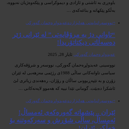
باوەڕی بە ئاشتی و ئازادی و دیموکراسی و پێکەوەژیان نەبووە،
بەڵکو پێکهاتە و بناغەکەی …
+نووسەران
بابەتی هەلبژاردە
عەبدولڕەحمان گەورکی
“تاوانی دژ بە مرۆڤایەتی” لە ئێرانی ژێر
دەسەڵاتی دیکتاتۆریدا!
عەبدولڕەحمان گەورکی
ئایار 28, 2025
نووسینی عەبدولڕەحمان گەورکی، نووسەر و شرۆڤەکاری
سیاسی تاوانەکانی ساڵی 1988ی رژێمی مەزهەبی لە ئێران
زۆرن و بە تێپەڕبوونی ساڵان و رۆژان، رەهەندی زیاتری لێ
ئاشکرا دەبێت. گومانی تێدا نییە کە هەموو لایەنەکانی …
+نووسەران
بابەتی هەلبژاردە
عەبدولڕەحمان گەورکی
ئێران .. پێشهاتە گەورەکەی ئەمساڵ!
ئەمساڵ، ساڵی شۆڕش و سەرکەوتنە بۆ
خەڵکی ئێران!