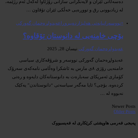
دەسەڵاتی ئێران و لایەنگرانی سازانی رۆژئاوا لەگەڵ ئەم رژێمە،
لە زیادبوونی رق و تووڕەیی خەڵکی ئێران تۆقاون …
+نووسەران
بابەتی هەلبژاردە
بیروڕا
عەبدولڕەحمان گەورکی
بۆچی خامنەیی لە دانوستان تۆقاوە؟
عەبدولڕەحمان گەورکی
نیسان 28, 2025
عەبدولڕەحمان گەورکی نووسەر و شرۆڤەکاری سیاسی
خامنەیی رۆژی ٨ی مارس بە ئاشکرا وەڵامی نامەکەی سەرۆک
کۆماری ئەمریکای سەبارەت بە دانوستانەکان دایەوە و رەتی
کردەوە. بۆچی؟ ئایا مەگەر سیاسەتی “دانوستاندن” یەکێک
نەبووە لە …
Newer Posts
Older Posts
پەیجی فەرمی هاوپشتی کرێکاری لە فەیسبووک